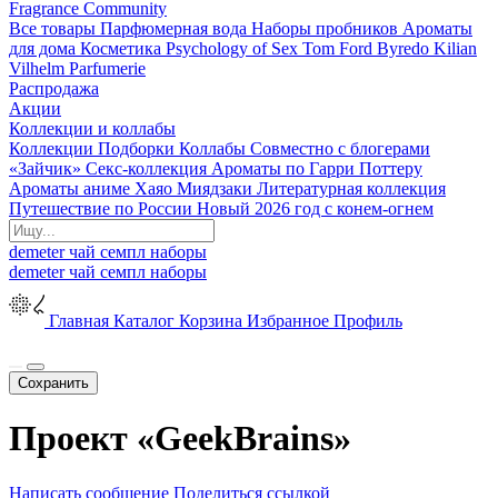
Fragrance Community
Все товары
Парфюмерная вода
Наборы пробников
Ароматы
для дома
Косметика
Psychology of Sex
Tom Ford
Byredo
Kilian
Vilhelm Parfumerie
Распродажа
Акции
Коллекции и коллабы
Коллекции
Подборки
Коллабы
Совместно с блогерами
«Зайчик»
Секс-коллекция
Ароматы по Гарри Поттеру
Ароматы аниме Хаяо Миядзаки
Литературная коллекция
Путешествие по России
Новый 2026 год с конем-огнем
demeter
чай
семпл
наборы
demeter
чай
семпл
наборы
Главная
Каталог
Корзина
Избранное
Профиль
Сохранить
Проект «GeekBrains»
Написать сообщение
Поделиться ссылкой