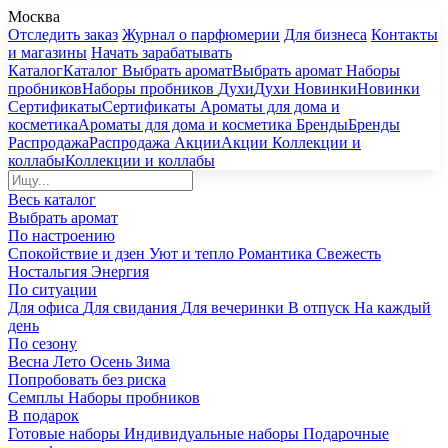
Москва
Отследить заказ
Журнал о парфюмерии
Для бизнеса
Контакты
и магазины
Начать зарабатывать
Каталог
Каталог
Выбрать аромат
Выбрать аромат
Наборы
пробников
Наборы пробников
Духи
Духи
Новинки
Новинки
Сертификаты
Сертификаты
Ароматы для дома и
косметика
Ароматы для дома и косметика
Бренды
Бренды
Распродажа
Распродажа
Акции
Акции
Коллекции и
коллабы
Коллекции и коллабы
Весь каталог
Выбрать аромат
По настроению
Спокойствие и дзен
Уют и тепло
Романтика
Свежесть
Ностальгия
Энергия
По ситуации
Для офиса
Для свидания
Для вечеринки
В отпуск
На каждый
день
По сезону
Весна
Лето
Осень
Зима
Попробовать без риска
Семплы
Наборы пробников
В подарок
Готовые наборы
Индивидуальные наборы
Подарочные