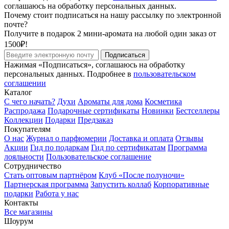
соглашаюсь на обработку персональных данных.
Почему стоит подписаться на нашу рассылку по электронной
почте?
Получите в подарок 2 мини-аромата на любой один заказ от
1500₽!
Подписаться
Нажимая «Подписаться», соглашаюсь на обработку
персональных данных. Подробнее в
пользовательском
соглашении
Каталог
С чего начать?
Духи
Ароматы для дома
Косметика
Распродажа
Подарочные сертификаты
Новинки
Бестселлеры
Коллекции
Подарки
Предзаказ
Покупателям
О нас
Журнал о парфюмерии
Доставка и оплата
Отзывы
Акции
Гид по подаркам
Гид по сертификатам
Программа
лояльности
Пользовательское соглашение
Сотрудничество
Стать оптовым партнёром
Клуб «После полуночи»
Партнерская программа
Запустить коллаб
Корпоративные
подарки
Работа у нас
Контакты
Все магазины
Шоурум