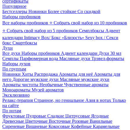
сертификаты
Популярное
Бестселлеры
Новинки
Более стойкие
Со скидкой
Наборы пробников
Все наборы пробников
⭐ Собрать свой набор из 10 пробников
⭐ Собрать свой набор из 5 пробников
Семплбоксы
Адвент
календари
Intimacy Box/ Бокс «Близость»
Sexy box / Секси
бокс
Смартбоксы
Духи
Все духи
Наборы пробников
Адвент календари
Духи 30 мл
Семплы
Парфюмерная вода
Масляные духи
Трэвел-форматы
Наборы духов
По группам
Новинки
Хиты
Распродажа
Ароматы для неё
Ароматы для
него
Дорогие мужские духи
Масляные мужские духи
Ароматы чистоты
Необычные
Чувственные ароматы
Моноароматы
Музей ароматов
Эксклюзивно
Релакс-терапия
Странное, но гениальное
Азия в нотах
Только
на сайте
По нотам
Фруктовые
Пудровые
Сладкие
Цитрусовые
Ягодные
Древесные
Цветочные
Восточные
Розовые
Ванильные
Сиреневые
Вишневые
Кокосовые
Кофейные
Карамельные