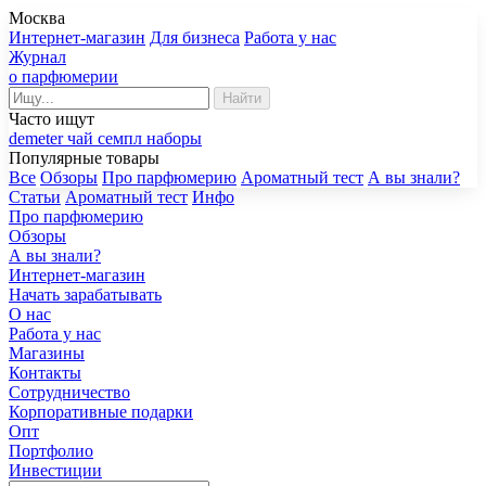
Москва
Интернет-магазин
Для бизнеса
Работа у нас
Журнал
о парфюмерии
Найти
Часто ищут
demeter
чай
семпл
наборы
Популярные товары
Все
Обзоры
Про парфюмерию
Ароматный тест
А вы знали?
Статьи
Ароматный тест
Инфо
Про парфюмерию
Обзоры
А вы знали?
Интернет-магазин
Начать зарабатывать
О нас
Работа у нас
Магазины
Контакты
Сотрудничество
Корпоративные подарки
Опт
Портфолио
Инвестиции