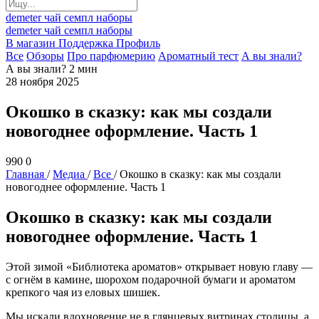
demeter
чай
семпл
наборы
demeter
чай
семпл
наборы
В магазин
Поддержка
Профиль
Все
Обзоры
Про парфюмерию
Ароматный тест
А вы знали?
А вы знали?
2 мин
28 ноября 2025
Окошко в сказку: как мы создали
новогоднее оформление. Часть 1
990
0
Главная
/
Медиа
/
Все
/
Окошко в сказку: как мы создали
новогоднее оформление. Часть 1
Окошко в сказку: как мы создали
новогоднее оформление. Часть 1
Этой зимой «Библиотека ароматов» открывает новую главу —
с огнём в камине, шорохом подарочной бумаги и ароматом
крепкого чая из еловых шишек.
Мы искали вдохновение не в глянцевых витринах столицы, а