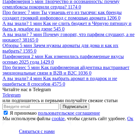
Парфюмерия
5 мин
Творчество и осознанность: почему
семплбоксы покорили сердца?
1174
0
Про бизнес
7 мин
Ты узнаешь его из тысячи: как бренды
создают громкий инфоповод с помощью аромата
1206
0
А вы знали?
1 мин
Как не слить бюджет в Чёрную пятницу и
быть в декабре на дзене
545
0
А вы знали?
7 мин
Почему говорят, что парфюм слушают, а не
нюхают?
38165
0
Обзоры
5 мин
Зачем нужны ароматы для дома и как их
выбрать?
1595
0
Парфюмерия
2 мин
Как изменились парфюмерные вкусы
осенью 2025 года
1429
0
Про бизнес
5 мин
Как парфюмерная айдентика выстраивает
эмоциональные связи в B2B и B2C
1036
0
А вы знали?
4 мин
Как выбрать аромат в подарок и не
ошибиться: 8 способов
4575
0
Читайте нас в Telegram
Telegram
или подпишитесь и первыми получайте свежие статьи
Подписаться
Я принимаю
пользовательское соглашение
Мы используем файлы
cookie
, чтобы сделать сайт удобнее.
Ок
Связаться с нами