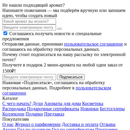
Не нашли подходящий аромат?
Напишите пожелания — мы подберём вручную или запишем
идею, чтобы создать новый
Соглашаюсь получать новости и специальные
предложения
Отправляя данные, принимаю
пользовательское соглашение
и
соглашаюсь на обработку персональных данных.
Почему стоит подписаться на нашу рассылку по электронной
почте?
Получите в подарок 2 мини-аромата на любой один заказ от
1500₽!
Подписаться
Нажимая «Подписаться», соглашаюсь на обработку
персональных данных. Подробнее в
пользовательском
соглашении
Каталог
С чего начать?
Духи
Ароматы для дома
Косметика
Распродажа
Подарочные сертификаты
Новинки
Бестселлеры
Коллекции
Подарки
Предзаказ
Покупателям
О нас
Журнал о парфюмерии
Доставка и оплата
Отзывы
Акции
Гид по подаркам
Гид по сертификатам
Программа