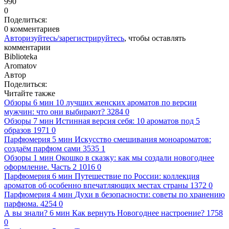
990
0
Поделиться:
0 комментариев
Авторизуйтесь/зарегистрируйтесь
, чтобы оставлять
комментарии
Biblioteka
Aromatov
Автор
Поделиться:
Читайте также
Обзоры
6 мин
10 лучших женских ароматов по версии
мужчин: что они выбирают?
3284
0
Обзоры
7 мин
Истинная версия себя: 10 ароматов под 5
образов
1971
0
Парфюмерия
5 мин
Искусство смешивания моноароматов:
cоздаём парфюм сами
3535
1
Обзоры
1 мин
Окошко в сказку: как мы создали новогоднее
оформление. Часть 2
1016
0
Парфюмерия
6 мин
Путешествие по России: коллекция
ароматов об особенно впечатляющих местах страны
1372
0
Парфюмерия
4 мин
Духи в безопасности: советы по хранению
парфюма.
4254
0
А вы знали?
6 мин
Как вернуть Новогоднее настроение?
1758
0