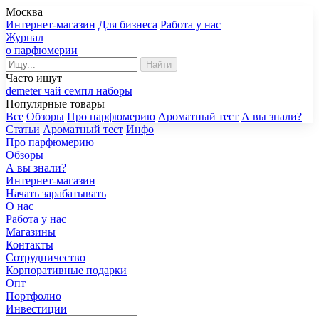
Москва
Интернет-магазин
Для бизнеса
Работа у нас
Журнал
о парфюмерии
Найти
Часто ищут
demeter
чай
семпл
наборы
Популярные товары
Все
Обзоры
Про парфюмерию
Ароматный тест
А вы знали?
Статьи
Ароматный тест
Инфо
Про парфюмерию
Обзоры
А вы знали?
Интернет-магазин
Начать зарабатывать
О нас
Работа у нас
Магазины
Контакты
Сотрудничество
Корпоративные подарки
Опт
Портфолио
Инвестиции