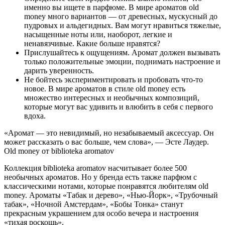
именно вы ищете в парфюме. В мире ароматов old
money много вариантов — от древесных, мускусный до
пудровых и альдегидных. Вам могут нравиться тяжелые,
насыщенные ноты или, наоборот, легкие и
ненавязчивые. Какие больше нравятся?
Прислушайтесь к ощущениям. Аромат должен вызывать
только положительные эмоции, поднимать настроение и
дарить уверенность.
Не бойтесь экспериментировать и пробовать что-то
новое. В мире ароматов в стиле old money есть
множество интересных и необычных композиций,
которые могут вас удивить и влюбить в себя с первого
вдоха.
«Аромат — это невидимый, но незабываемый аксессуар. Он
может рассказать о вас больше, чем слова», — Эсте Лаудер.
Old money от biblioteka aromatov
Коллекция biblioteka aromatov насчитывает более 500
необычных ароматов. Но у бренда есть также парфюм с
классическими нотами, которые понравятся любителям old
money. Ароматы «Табак и дерево», «Нью-Йорк», «Трубочный
табак», «Ночной Амстердам», «Бобы Тонка» станут
прекрасным украшением для особо вечера и настроения
«тихая роскошь».