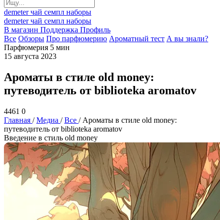
demeter
чай
семпл
наборы
demeter
чай
семпл
наборы
В магазин
Поддержка
Профиль
Все
Обзоры
Про парфюмерию
Ароматный тест
А вы знали?
Парфюмерия
5 мин
15 августа 2023
Ароматы в стиле old money:
путеводитель от biblioteka aromatov
4461
0
Главная
/
Медиа
/
Все
/
Ароматы в стиле old money:
путеводитель от biblioteka aromatov
Введение в стиль old money