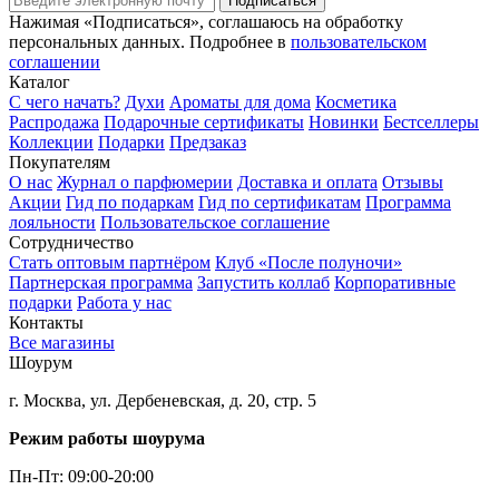
Подписаться
Нажимая «Подписаться», соглашаюсь на обработку
персональных данных. Подробнее в
пользовательском
соглашении
Каталог
С чего начать?
Духи
Ароматы для дома
Косметика
Распродажа
Подарочные сертификаты
Новинки
Бестселлеры
Коллекции
Подарки
Предзаказ
Покупателям
О нас
Журнал о парфюмерии
Доставка и оплата
Отзывы
Акции
Гид по подаркам
Гид по сертификатам
Программа
лояльности
Пользовательское соглашение
Сотрудничество
Стать оптовым партнёром
Клуб «После полуночи»
Партнерская программа
Запустить коллаб
Корпоративные
подарки
Работа у нас
Контакты
Все магазины
Шоурум
г. Москва, ул. Дербеневская, д. 20, стр. 5
Режим работы шоурума
Пн-Пт: 09:00-20:00