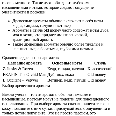
и современного. Такие духи обладают глубокими,
насыщенными нотами, которые создают ощущение
элегантности и роскоши.
Древесные ароматы обычно включают в себя ноты
кедра, сандала, пачули и ветивера.
Ароматы в стиле old money часто содержат ноты дуба,
мха и кожи, что придает им классический,
традиционный аромат.
Такие древесные ароматы обычно более тяжелые и
насыщенные, с богатыми, глубокими нотами.
Сравнение древесных ароматов
Название аромата
Основные ноты
Стиль
Zelinsky & Rozen
Кедр, сандал, пачули
Классический
FRAPIN The Orchid Man
Дуб, мох, кожа
Old money
L`Occitane – Vetyver
Ветивер, кедр, пачули
Old money
Выбор древесного аромата
Важно учесть, что эти ароматы обычно тяжелые и
насыщенные, поэтому могут не подойти для повседневного
использования. При выборе аромата сначала нанесите его на
кожу, поживите с ним сутки, прислушайтесь к ощущениям и
только потом покупайте. Это не просто парфюм, это