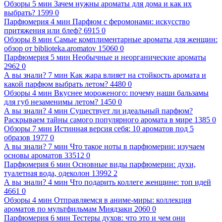
Обзоры
5 мин
Зачем нужны ароматы для дома и как их
выбрать?
1599
0
Парфюмерия
4 мин
Парфюм с феромонами: искусство
притяжения или блеф?
6915
0
Обзоры
8 мин
Самые комплиментарные ароматы для женщин:
обзор от biblioteka.aromatov
15060
0
Парфюмерия
5 мин
Необычные и неорганические ароматы
2962
0
А вы знали?
7 мин
Как жара влияет на стойкость аромата и
какой парфюм выбрать летом?
4480
0
Обзоры
4 мин
Вкуснее мороженого: почему наши бальзамы
для губ незаменимы летом?
1450
0
А вы знали?
4 мин
Существует ли идеальный парфюм?
Раскрываем тайны самого популярного аромата в мире
1385
0
Обзоры
7 мин
Истинная версия себя: 10 ароматов под 5
образов
1977
0
А вы знали?
7 мин
Что такое ноты в парфюмерии: изучаем
основы ароматов
33512
0
Парфюмерия
6 мин
Основные виды парфюмерии: духи,
туалетная вода, одеколон
13992
2
А вы знали?
4 мин
Что подарить коллеге женщине: топ идей
4661
0
Обзоры
4 мин
Отправляемся в аниме-миры: коллекция
ароматов по мультфильмам Миядзаки
2060
0
Парфюмерия
6 мин
Тестеры духов: что это и чем они