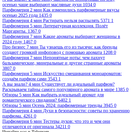
осенью чаще выбирают масляные духи
1034
0
Парфюмерия
2 мин
Как изменились парфюмерные вкусы
осенью 2025 года
1435
0
Парфюмерия
4 мин
Растирать нельзя распылять
5371
1
Парфюмерия
5 мин
Литературная коллекция. Полёт
Маргариты.
1367
0
Парфюмерия
7 мин
Какие ароматы выбирают женщины в
2024 году
1467
0
Про бизнес
7 мин
Ты узнаешь его из тысячи: как бренды
создают громкий инфоповод с помощью аромата
1208
0
Парфюмерия
7 мин
Непонятные ноты: чем пахнут
бальзамические, минеральные и другие странные ароматы
3807
0
Парфюмерия
5 мин
Искусство смешивания моноароматов:
cоздаём парфюм сами
3543
1
А вы знали?
4 мин
Существует ли идеальный парфюм?
Раскрываем тайны самого популярного аромата в мире
1385
0
Обзоры
5 мин
Как выбрать идеальный аромат для
романтического свидания?
6402
1
Обзоры
5 мин
Осень 2024: парфюмерные тренды
3945
0
Парфюмерия
4 мин
Духи в безопасности: советы по хранению
парфюма.
4261
0
Парфюмерия
6 мин
Тестеры духов: что это и чем они
отличаются от оригинала
34211
0
Читайте нас в Telegram