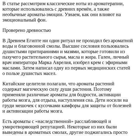
В статье рассмотрим классические ноты из ароматерапии,
которые использовались с древних времён, а также
необычные ароматы-эмоции. Узнаем, как они влияют на
эмоциональный фон.
Проверено древностью
В Древнем Египте ни один ритуал не проходил без ароматной
воды и благовонной смолы. Высшие сословия пользовались
душистыми притираниями и мазями, которые готовили из
пахучего растительного сырья, масла и жира. Гален, личный
врач императора Марка Аврелия, изобрел крем с эфирными
маслами. Затем написал одну из первых медицинских статей
о пользе душистых масел.
Китайские целители полагали, что ароматы растений
содержат магическую силу души растения. Поэтому
применяли различные ароматы для бодрости, активации
работы мозга, для отдыха, наступления сна. Дети носили на
груди мешочек с кусочками камфоры для защиты от болезней
и активизации работы мозга.
Есть ароматы с «наследственной» расслабляющей и
умиротворяющей репутацией. Некоторые из них были
выведены в ароматных смолах, другие поджигались просто