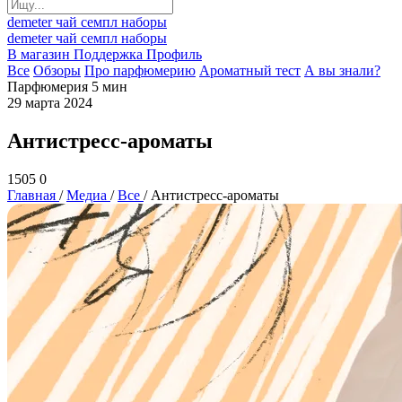
demeter
чай
семпл
наборы
demeter
чай
семпл
наборы
В магазин
Поддержка
Профиль
Все
Обзоры
Про парфюмерию
Ароматный тест
А вы знали?
Парфюмерия
5 мин
29 марта 2024
Антистресс-ароматы
1505
0
Главная
/
Медиа
/
Все
/
Антистресс-ароматы