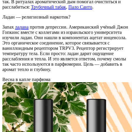
так. В ритуалах ароматический дым помогал очиститься и
расслабиться:
Трубочный табак
,
Пало Санто
.
Ладан — религиозный наркотик?
Запах
ладана
против депрессии. Американский учёный Джон
Гопкинс вместе с коллегами из израильского университета
изучили ладан. Они нашли в компонентах ацетат инценсола.
Это органическое соединение, которое связывается с
ваниллоидным рецептором TRPV3. Рецептор регистрирует
температуру тела. Если просто: ладан дарит ощущение
расслабления и тепла. И это является ответом, почему смолы
так часто используются в парфюмерии. Цель — добавить в
аромат тепло и глубину.
Весна в капле парфюма