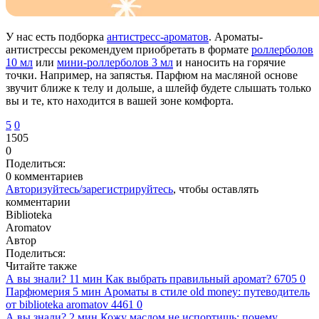
У нас есть подборка
антистресс-ароматов
. Ароматы-
антистрессы рекомендуем приобретать в формате
роллерболов
10 мл
или
мини-роллерболов 3 мл
и наносить на горячие
точки. Например, на запястья. Парфюм на масляной основе
звучит ближе к телу и дольше, а шлейф будете слышать только
вы и те, кто находится в вашей зоне комфорта.
5
0
1505
0
Поделиться:
0 комментариев
Авторизуйтесь/зарегистрируйтесь
, чтобы оставлять
комментарии
Biblioteka
Aromatov
Автор
Поделиться:
Читайте также
А вы знали?
11 мин
Как выбрать правильный аромат?
6705
0
Парфюмерия
5 мин
Ароматы в стиле old money: путеводитель
от biblioteka aromatov
4461
0
А вы знали?
2 мин
Кожу маслом не испортишь: почему