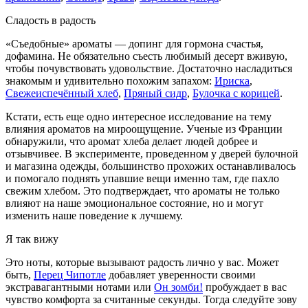
Сладость в радость
«Съедобные» ароматы — допинг для гормона счастья,
дофамина. Не обязательно съесть любимый десерт вживую,
чтобы почувствовать удовольствие. Достаточно насладиться
знакомым и удивительно похожим запахом:
Ириска
,
Свежеиспечённый хлеб
,
Пряный сидр
,
Булочка с корицей
.
Кстати, есть еще одно интересное исследование на тему
влияния ароматов на мироощущение. Ученые из Франции
обнаружили, что аромат хлеба делает людей добрее и
отзывчивее. В эксперименте, проведенном у дверей булочной
и магазина одежды, большинство прохожих останавливалось
и помогало поднять упавшие вещи именно там, где пахло
свежим хлебом. Это подтверждает, что ароматы не только
влияют на наше эмоциональное состояние, но и могут
изменить наше поведение к лучшему.
Я так вижу
Это ноты, которые вызывают радость лично у вас. Может
быть,
Перец Чипотле
добавляет уверенности своими
экстравагантными нотами или
Он зомби!
пробуждает в вас
чувство комфорта за считанные секунды. Тогда следуйте зову