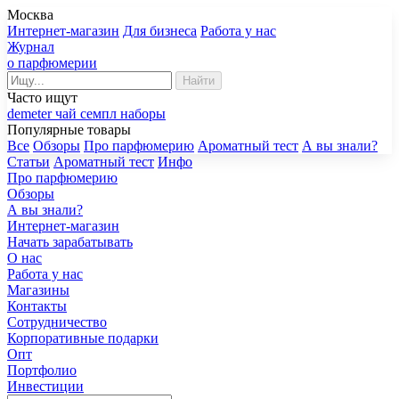
Москва
Интернет-магазин
Для бизнеса
Работа у нас
Журнал
о парфюмерии
Найти
Часто ищут
demeter
чай
семпл
наборы
Популярные товары
Все
Обзоры
Про парфюмерию
Ароматный тест
А вы знали?
Статьи
Ароматный тест
Инфо
Про парфюмерию
Обзоры
А вы знали?
Интернет-магазин
Начать зарабатывать
О нас
Работа у нас
Магазины
Контакты
Сотрудничество
Корпоративные подарки
Опт
Портфолио
Инвестиции