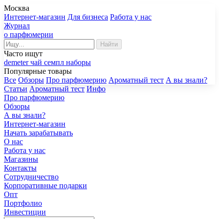
Москва
Интернет-магазин
Для бизнеса
Работа у нас
Журнал
о парфюмерии
Найти
Часто ищут
demeter
чай
семпл
наборы
Популярные товары
Все
Обзоры
Про парфюмерию
Ароматный тест
А вы знали?
Статьи
Ароматный тест
Инфо
Про парфюмерию
Обзоры
А вы знали?
Интернет-магазин
Начать зарабатывать
О нас
Работа у нас
Магазины
Контакты
Сотрудничество
Корпоративные подарки
Опт
Портфолио
Инвестиции