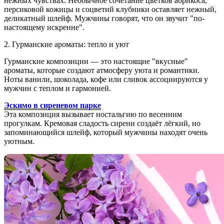
нежных чувствах. Необычное сочетание цветков абрикоса,
персиковой кожицы и соцветий клубники оставляет нежный,
деликатный шлейф. Мужчины говорят, что он звучит "по-
настоящему искренне".
2. Гурманские ароматы: тепло и уют
Гурманские композиции — это настоящие "вкусные"
ароматы, которые создают атмосферу уюта и романтики.
Ноты ванили, шоколада, кофе или сливок ассоциируются у
мужчин с теплом и гармонией.
Эскимо в сиреневом парке
Эта композиция вызывает ностальгию по весенним
прогулкам. Кремовая сладость сирени создаёт лёгкий, но
запоминающийся шлейф, который мужчины находят очень
уютным.