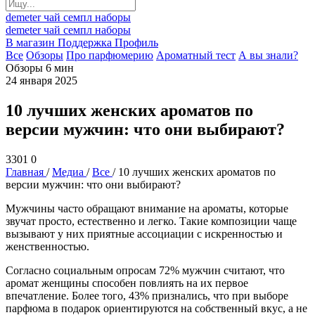
demeter
чай
семпл
наборы
demeter
чай
семпл
наборы
В магазин
Поддержка
Профиль
Все
Обзоры
Про парфюмерию
Ароматный тест
А вы знали?
Обзоры
6 мин
24 января 2025
10 лучших женских ароматов по
версии мужчин: что они выбирают?
3301
0
Главная
/
Медиа
/
Все
/
10 лучших женских ароматов по
версии мужчин: что они выбирают?
Мужчины часто обращают внимание на ароматы, которые
звучат просто, естественно и легко. Такие композиции чаще
вызывают у них приятные ассоциации с искренностью и
женственностью.
Согласно социальным опросам 72% мужчин считают, что
аромат женщины способен повлиять на их первое
впечатление. Более того, 43% признались, что при выборе
парфюма в подарок ориентируются на собственный вкус, а не