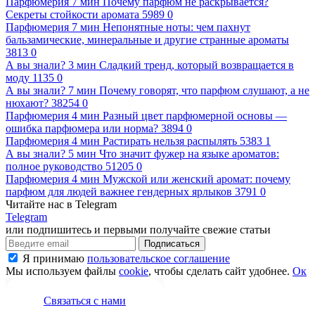
Парфюмерия
7 мин
Почему парфюм не раскрывается?
Секреты стойкости аромата
5989
0
Парфюмерия
7 мин
Непонятные ноты: чем пахнут
бальзамические, минеральные и другие странные ароматы
3813
0
А вы знали?
3 мин
Сладкий тренд, который возвращается в
моду
1135
0
А вы знали?
7 мин
Почему говорят, что парфюм слушают, а не
нюхают?
38254
0
Парфюмерия
4 мин
Разный цвет парфюмерной основы —
ошибка парфюмера или норма?
3894
0
Парфюмерия
4 мин
Растирать нельзя распылять
5383
1
А вы знали?
5 мин
Что значит фужер на языке ароматов:
полное руководство
51205
0
Парфюмерия
4 мин
Мужской или женский аромат: почему
парфюм для людей важнее гендерных ярлыков
3791
0
Читайте нас в Telegram
Telegram
или подпишитесь и первыми получайте свежие статьи
Подписаться
Я принимаю
пользовательское соглашение
Мы используем файлы
cookie
, чтобы сделать сайт удобнее.
Ок
Связаться с нами