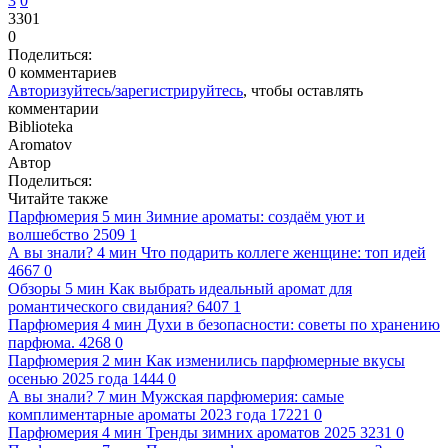
3
0
3301
0
Поделиться:
0 комментариев
Авторизуйтесь/зарегистрируйтесь
, чтобы оставлять
комментарии
Biblioteka
Aromatov
Автор
Поделиться:
Читайте также
Парфюмерия
5 мин
Зимние ароматы: создаём уют и
волшебство
2509
1
А вы знали?
4 мин
Что подарить коллеге женщине: топ идей
4667
0
Обзоры
5 мин
Как выбрать идеальный аромат для
романтического свидания?
6407
1
Парфюмерия
4 мин
Духи в безопасности: советы по хранению
парфюма.
4268
0
Парфюмерия
2 мин
Как изменились парфюмерные вкусы
осенью 2025 года
1444
0
А вы знали?
7 мин
Мужская парфюмерия: самые
комплиментарные ароматы 2023 года
17221
0
Парфюмерия
4 мин
Тренды зимних ароматов 2025
3231
0