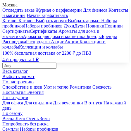
Москва
Отследить заказ
Журнал о парфюмерии
Для бизнеса
Контакты
и магазины
Начать зарабатывать
Каталог
Каталог
Выбрать аромат
Выбрать аромат
Наборы
пробников
Наборы пробников
Духи
Духи
Новинки
Новинки
Сертификаты
Сертификаты
Ароматы для дома и
косметика
Ароматы для дома и косметика
Бренды
Бренды
Распродажа
Распродажа
Акции
Акции
Коллекции и
коллабы
Коллекции и коллабы
100% бесплатная доставка от 2200 ₽ до ПВЗ
4-й продукт за 1 ₽
Весь каталог
Выбрать аромат
По настроению
Спокойствие и дзен
Уют и тепло
Романтика
Свежесть
Ностальгия
Энергия
По ситуации
Для офиса
Для свидания
Для вечеринки
В отпуск
На каждый
день
По сезону
Весна
Лето
Осень
Зима
Попробовать без риска
Семплы
Наборы пробников