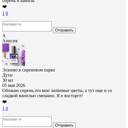
сирень и ваниль
❤️
1
0
Отправить
А
Анисия
Эскимо в сиреневом парке
Духи
30 мл
05 мая 2026
Обожаю сирень,это мои любимые цветы, а тут еще и со
сладкой ванилью смешано. Я в восторге!
❤️
1
0
Отправить