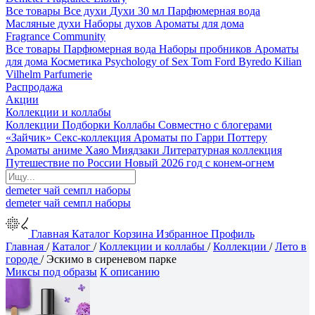
Все товары
Все духи
Духи 30 мл
Парфюмерная вода
Масляные духи
Наборы духов
Ароматы для дома
Fragrance Community
Все товары
Парфюмерная вода
Наборы пробников
Ароматы
для дома
Косметика
Psychology of Sex
Tom Ford
Byredo
Kilian
Vilhelm Parfumerie
Распродажа
Акции
Коллекции и коллабы
Коллекции
Подборки
Коллабы
Совместно с блогерами
«Зайчик»
Секс-коллекция
Ароматы по Гарри Поттеру
Ароматы аниме Хаяо Миядзаки
Литературная коллекция
Путешествие по России
Новый 2026 год с конем-огнем
demeter
чай
семпл
наборы
demeter
чай
семпл
наборы
Главная
Каталог
Корзина
Избранное
Профиль
Главная
/
Каталог
/
Коллекции и коллабы
/
Коллекции
/
Лето в
городе
/
Эскимо в сиреневом парке
Миксы под образы
К описанию