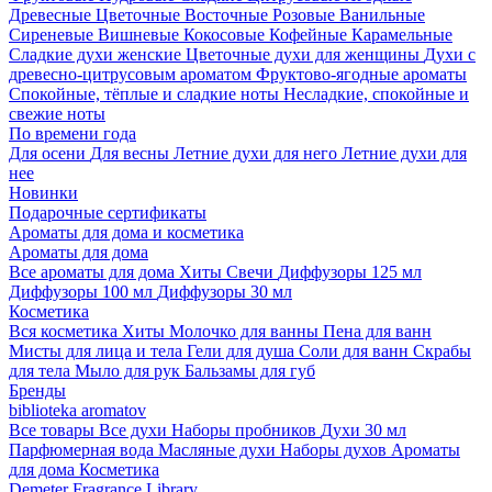
Древесные
Цветочные
Восточные
Розовые
Ванильные
Сиреневые
Вишневые
Кокосовые
Кофейные
Карамельные
Сладкие духи женские
Цветочные духи для женщины
Духи с
древесно-цитрусовым ароматом
Фруктово-ягодные ароматы
Спокойные, тёплые и сладкие ноты
Несладкие, спокойные и
свежие ноты
По времени года
Для осени
Для весны
Летние духи для него
Летние духи для
нее
Новинки
Подарочные сертификаты
Ароматы для дома и косметика
Ароматы для дома
Все ароматы для дома
Хиты
Свечи
Диффузоры 125 мл
Диффузоры 100 мл
Диффузоры 30 мл
Косметика
Вся косметика
Хиты
Молочко для ванны
Пена для ванн
Мисты для лица и тела
Гели для душа
Соли для ванн
Скрабы
для тела
Мыло для рук
Бальзамы для губ
Бренды
biblioteka aromatov
Все товары
Все духи
Наборы пробников
Духи 30 мл
Парфюмерная вода
Масляные духи
Наборы духов
Ароматы
для дома
Косметика
Demeter Fragrance Library