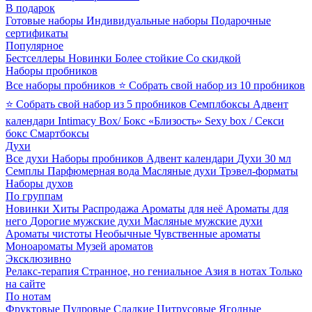
В подарок
Готовые наборы
Индивидуальные наборы
Подарочные
сертификаты
Популярное
Бестселлеры
Новинки
Более стойкие
Со скидкой
Наборы пробников
Все наборы пробников
⭐ Собрать свой набор из 10 пробников
⭐ Собрать свой набор из 5 пробников
Семплбоксы
Адвент
календари
Intimacy Box/ Бокс «Близость»
Sexy box / Секси
бокс
Смартбоксы
Духи
Все духи
Наборы пробников
Адвент календари
Духи 30 мл
Семплы
Парфюмерная вода
Масляные духи
Трэвел-форматы
Наборы духов
По группам
Новинки
Хиты
Распродажа
Ароматы для неё
Ароматы для
него
Дорогие мужские духи
Масляные мужские духи
Ароматы чистоты
Необычные
Чувственные ароматы
Моноароматы
Музей ароматов
Эксклюзивно
Релакс-терапия
Странное, но гениальное
Азия в нотах
Только
на сайте
По нотам
Фруктовые
Пудровые
Сладкие
Цитрусовые
Ягодные