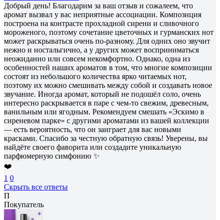
Добрый день! Благодарим за ваш отзыв и сожалеем, что
аромат вызвал у вас неприятные ассоциации. Композиция
построена на контрасте прохладной сирени и сливочного
мороженого, поэтому сочетание цветочных и гурманских нот
может раскрываться очень по-разному. Для одних оно звучит
нежно и ностальгично, а у других может восприниматься
неожиданно или совсем некомфортно. Однако, одна из
особенностей наших ароматов в том, что многие композиции
состоят из небольшого количества ярко читаемых нот,
поэтому их можно смешивать между собой и создавать новое
звучание. Иногда аромат, который не подошёл соло, очень
интересно раскрывается в паре с чем-то свежим, древесным,
ванильным или ягодным. Рекомендуем смешать «Эскимо в
сиреневом парке» с другими ароматами из вашей коллекции
— есть вероятность, что он заиграет для вас новыми
красками. Спасибо за честную обратную связь! Уверены, вы
найдёте своего фаворита или создадите уникальную
парфюмерную симфонию ✨
❤️
1
0
Скрыть все ответы
П
Покупатель