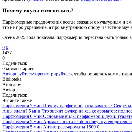
Почему вкусы изменились?
Парфюмерные предпочтения всегда связаны с культурным и эм
это не про украшение, а про внутреннюю опору и честное звуч
Осень 2025 года показала: парфюмерия перестала быть только
0
0
1437
0
Поделиться:
0 комментариев
Авторизуйтесь/зарегистрируйтесь
, чтобы оставлять комментар
Biblioteka
Aromatov
Автор
Поделиться:
Читайте также
Парфюмерия
7 мин
Почему парфюм не раскрывается? Секреты 
А вы знали?
5 мин
Что значит фужер на языке ароматов: полно
Парфюмерия
6 мин
Основные виды парфюмерии: духи, туалетн
Парфюмерия
5 мин
Ароматы в стиле old money: путеводитель от
Парфюмерия
5 мин
Антистресс-ароматы
1509
0