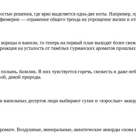
остые решения, где ярко выделяется одна-две ноты. Например, 
фюмерии — отражение общего тренда на упрощение жизни и отк
 корицы и ванили, то теперь на первый план выходят более свеж
реакция на усталость от тяжёлых гурманских ароматов прошлых 
, полынь, базилик. В них чувствуется горечь, свежесть и даже не
вой, дикой природы.
и и ванильных десертов люди выбирают сухие и «взрослые» акко
омате. Воздушные, минеральные, акватические аккорды снова в 