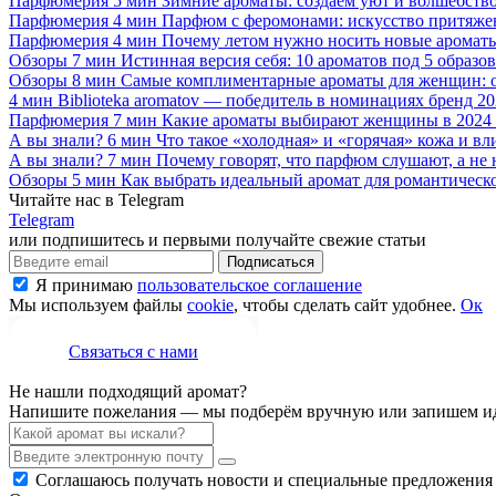
Парфюмерия
5 мин
Зимние ароматы: создаём уют и волшебств
Парфюмерия
4 мин
Парфюм с феромонами: искусство притяже
Парфюмерия
4 мин
Почему летом нужно носить новые аромат
Обзоры
7 мин
Истинная версия себя: 10 ароматов под 5 образов
Обзоры
8 мин
Самые комплиментарные ароматы для женщин: обз
4 мин
Biblioteka aromatov — победитель в номинациях бренд 20
Парфюмерия
7 мин
Какие ароматы выбирают женщины в 2024 
А вы знали?
6 мин
Что такое «холодная» и «горячая» кожа и вл
А вы знали?
7 мин
Почему говорят, что парфюм слушают, а не
Обзоры
5 мин
Как выбрать идеальный аромат для романтическ
Читайте нас в Telegram
Telegram
или подпишитесь и первыми получайте свежие статьи
Подписаться
Я принимаю
пользовательское соглашение
Мы используем файлы
cookie
, чтобы сделать сайт удобнее.
Ок
Связаться с нами
Не нашли подходящий аромат?
Напишите пожелания — мы подберём вручную или запишем ид
Соглашаюсь получать новости и специальные предложения