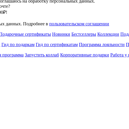
оглашаюсь на обработку персональных данных.
очте?
00₽!
ных данных. Подробнее в
пользовательском соглашении
Подарочные сертификаты
Новинки
Бестселлеры
Коллекции
Под
и
Гид по подаркам
Гид по сертификатам
Программа лояльности
П
я программа
Запустить коллаб
Корпоративные подарки
Работа у 