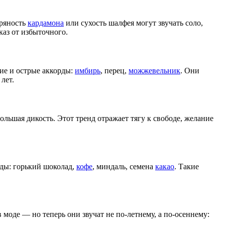
пряность
кардамона
или сухость шалфея могут звучать соло,
аз от избыточного.
ие и острые аккорды:
имбирь
, перец,
можжевельник
. Они
лет.
большая дикость. Этот тренд отражает тягу к свободе, желание
рды: горький шоколад,
кофе
, миндаль, семена
какао
. Такие
моде — но теперь они звучат не по-летнему, а по-осеннему: