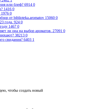
о
2482
1
ния или блеф?
6914
0
ы?
1416
0
1976
0
ор от biblioteka.aromatov
15060
0
23 года.
924
0
году
1467
0
ияет ли она на выбор ароматов.
27091
0
 нюхают?
38213
0
ого свидания?
6403
1
ею, чтобы создать новый