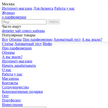
Москва
Интернет-магазин
Для бизнеса
Работа у нас
Журнал
о парфюмерии
Найти
Часто ищут
demeter
чай
семпл
наборы
Популярные товары
Все
Обзоры
Про парфюмерию
Ароматный тест
А вы знали?
Статьи
Ароматный тест
Инфо
Про парфюмерию
Обзоры
А вы знали?
Интернет-магазин
Начать зарабатывать
О нас
Работа у нас
Магазины
Контакты
Сотрудничество
Корпоративные подарки
Опт
Портфолио
Инвестиции