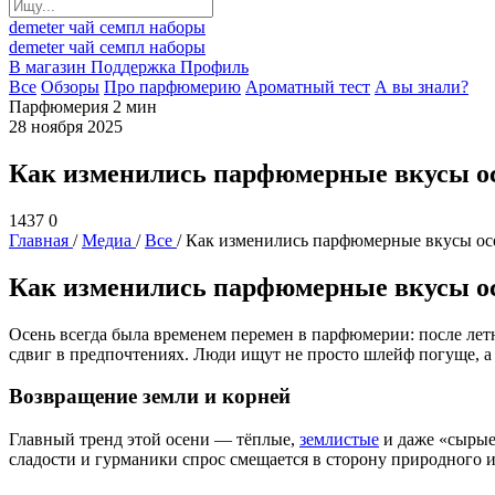
demeter
чай
семпл
наборы
demeter
чай
семпл
наборы
В магазин
Поддержка
Профиль
Все
Обзоры
Про парфюмерию
Ароматный тест
А вы знали?
Парфюмерия
2 мин
28 ноября 2025
Как изменились парфюмерные вкусы ос
1437
0
Главная
/
Медиа
/
Все
/
Как изменились парфюмерные вкусы ос
Как изменились парфюмерные вкусы ос
Осень всегда была временем перемен в парфюмерии: после лет
сдвиг в предпочтениях. Люди ищут не просто шлейф погуще, а 
Возвращение земли и корней
Главный тренд этой осени — тёплые,
землистые
и даже «сырые»
сладости и гурманики спрос смещается в сторону природного 