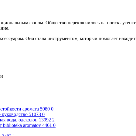
оциональным фоном. Общество переключилось на поиск аутенти
ание.
 аксессуаром. Она стала инструментом, который помогает наход
ии
стойкости аромата
5980
0
е руководство
51073
0
ая вода, одеколон
13992
2
 biblioteka aromatov
4461
0