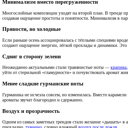
Минимализм вместо перегруженности
Многослойные композиции уходят на второй план. В тренде пр
создавая ощущение простоты и понятности. Минимализм в пар
Пряности, но холодные
Если раньше осень ассоциировалась с тёплыми специями вроде
создают ощущение энергии, лёгкой прохлады и динамики. Это 
Сдвиг в сторону зелени
Неожиданно актуальными стали травянистые ноты —
крапива
уйти от стерильной «гламурности» и почувствовать аромат жи
Менее сладкие гурманские ноты
Гурманика не исчезла совсем, но изменилась. Вместо карамел
ароматы звучат благородно и сдержанно.
Воздух и прозрачность
Одним из самых заметных трендов стало желание «дышать» в ар
прохладно,
туманно
,
словно влажный
воздух после дождя
.