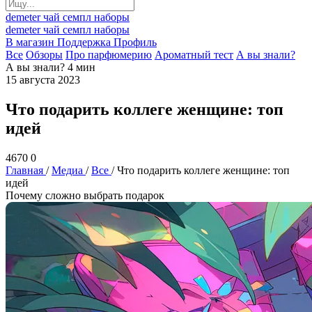
demeter
чай
семпл
наборы
demeter
чай
семпл
наборы
В магазин
Поддержка
Профиль
Все
Обзоры
Про парфюмерию
Ароматный тест
А вы знали?
А вы знали?
4 мин
15 августа 2023
Что подарить коллеге женщине: топ
идей
4670
0
Главная
/
Медиа
/
Все
/
Что подарить коллеге женщине: топ
идей
Почему сложно выбрать подарок