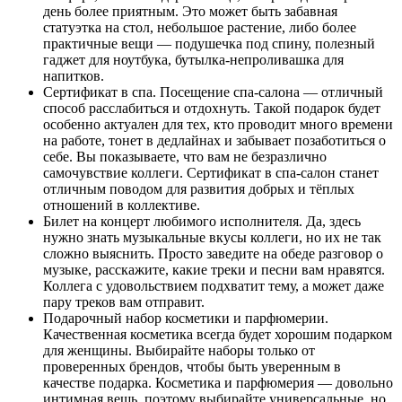
день более приятным. Это может быть забавная
статуэтка на стол, небольшое растение, либо более
практичные вещи — подушечка под спину, полезный
гаджет для ноутбука, бутылка-непроливашка для
напитков.
Сертификат в спа. Посещение спа-салона — отличный
способ расслабиться и отдохнуть. Такой подарок будет
особенно актуален для тех, кто проводит много времени
на работе, тонет в дедлайнах и забывает позаботиться о
себе. Вы показываете, что вам не безразлично
самочувствие коллеги. Сертификат в спа-салон станет
отличным поводом для развития добрых и тёплых
отношений в коллективе.
Билет на концерт любимого исполнителя. Да, здесь
нужно знать музыкальные вкусы коллеги, но их не так
сложно выяснить. Просто заведите на обеде разговор о
музыке, расскажите, какие треки и песни вам нравятся.
Коллега с удовольствием подхватит тему, а может даже
пару треков вам отправит.
Подарочный набор косметики и парфюмерии.
Качественная косметика всегда будет хорошим подарком
для женщины. Выбирайте наборы только от
проверенных брендов, чтобы быть уверенным в
качестве подарка. Косметика и парфюмерия — довольно
интимная вещь, поэтому выбирайте универсальные, но