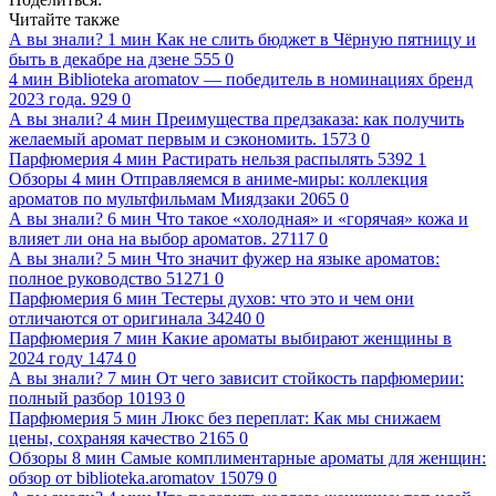
Читайте также
А вы знали?
1 мин
Как не слить бюджет в Чёрную пятницу и
быть в декабре на дзене
555
0
4 мин
Biblioteka aromatov — победитель в номинациях бренд
2023 года.
929
0
А вы знали?
4 мин
Преимущества предзаказа: как получить
желаемый аромат первым и сэкономить.
1573
0
Парфюмерия
4 мин
Растирать нельзя распылять
5392
1
Обзоры
4 мин
Отправляемся в аниме-миры: коллекция
ароматов по мультфильмам Миядзаки
2065
0
А вы знали?
6 мин
Что такое «холодная» и «горячая» кожа и
влияет ли она на выбор ароматов.
27117
0
А вы знали?
5 мин
Что значит фужер на языке ароматов:
полное руководство
51271
0
Парфюмерия
6 мин
Тестеры духов: что это и чем они
отличаются от оригинала
34240
0
Парфюмерия
7 мин
Какие ароматы выбирают женщины в
2024 году
1474
0
А вы знали?
7 мин
От чего зависит стойкость парфюмерии:
полный разбор
10193
0
Парфюмерия
5 мин
Люкс без переплат: Как мы снижаем
цены, сохраняя качество
2165
0
Обзоры
8 мин
Самые комплиментарные ароматы для женщин:
обзор от biblioteka.aromatov
15079
0