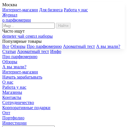
Москва
Интернет-магазин
Для бизнеса
Работа у нас
Журнал
о парфюмерии
Найти
Часто ищут
demeter
чай
семпл
наборы
Популярные товары
Все
Обзоры
Про парфюмерию
Ароматный тест
А вы знали?
Статьи
Ароматный тест
Инфо
Про парфюмерию
Обзоры
А вы знали?
Интернет-магазин
Начать зарабатывать
О нас
Работа у нас
Магазины
Контакты
Сотрудничество
Корпоративные подарки
Опт
Портфолио
Инвестиции