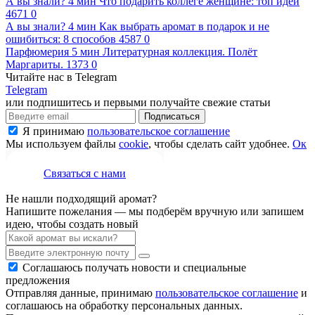
А вы знали?
4 мин
Что подарить коллеге женщине: топ идей
4671
0
А вы знали?
4 мин
Как выбрать аромат в подарок и не
ошибиться: 8 способов
4587
0
Парфюмерия
5 мин
Литературная коллекция. Полёт
Маргариты.
1373
0
Читайте нас в Telegram
Telegram
или подпишитесь и первыми получайте свежие статьи
Подписаться
Я принимаю
пользовательское соглашение
Мы используем файлы
cookie
, чтобы сделать сайт удобнее.
Ок
Связаться с нами
Не нашли подходящий аромат?
Напишите пожелания — мы подберём вручную или запишем
идею, чтобы создать новый
Соглашаюсь получать новости и специальные
предложения
Отправляя данные, принимаю
пользовательское соглашение
и
соглашаюсь на обработку персональных данных.