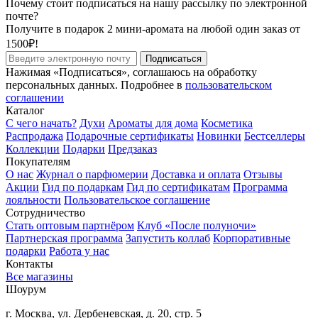
Почему стоит подписаться на нашу рассылку по электронной
почте?
Получите в подарок 2 мини-аромата на любой один заказ от
1500₽!
Подписаться
Нажимая «Подписаться», соглашаюсь на обработку
персональных данных. Подробнее в
пользовательском
соглашении
Каталог
С чего начать?
Духи
Ароматы для дома
Косметика
Распродажа
Подарочные сертификаты
Новинки
Бестселлеры
Коллекции
Подарки
Предзаказ
Покупателям
О нас
Журнал о парфюмерии
Доставка и оплата
Отзывы
Акции
Гид по подаркам
Гид по сертификатам
Программа
лояльности
Пользовательское соглашение
Сотрудничество
Стать оптовым партнёром
Клуб «После полуночи»
Партнерская программа
Запустить коллаб
Корпоративные
подарки
Работа у нас
Контакты
Все магазины
Шоурум
г. Москва, ул. Дербеневская, д. 20, стр. 5