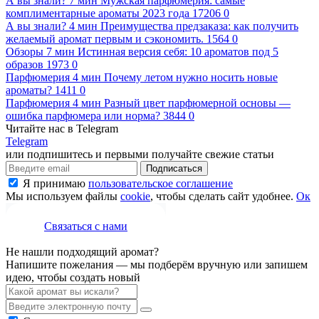
А вы знали?
7 мин
Мужская парфюмерия: самые
комплиментарные ароматы 2023 года
17206
0
А вы знали?
4 мин
Преимущества предзаказа: как получить
желаемый аромат первым и сэкономить.
1564
0
Обзоры
7 мин
Истинная версия себя: 10 ароматов под 5
образов
1973
0
Парфюмерия
4 мин
Почему летом нужно носить новые
ароматы?
1411
0
Парфюмерия
4 мин
Разный цвет парфюмерной основы —
ошибка парфюмера или норма?
3844
0
Читайте нас в Telegram
Telegram
или подпишитесь и первыми получайте свежие статьи
Подписаться
Я принимаю
пользовательское соглашение
Мы используем файлы
cookie
, чтобы сделать сайт удобнее.
Ок
Связаться с нами
Не нашли подходящий аромат?
Напишите пожелания — мы подберём вручную или запишем
идею, чтобы создать новый