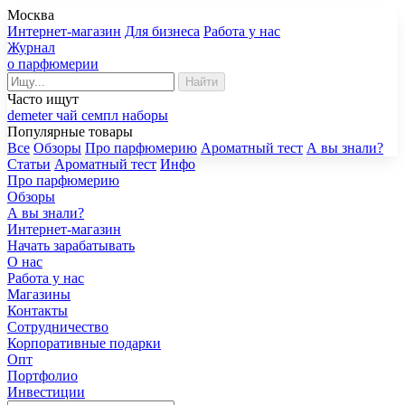
Москва
Интернет-магазин
Для бизнеса
Работа у нас
Журнал
о парфюмерии
Найти
Часто ищут
demeter
чай
семпл
наборы
Популярные товары
Все
Обзоры
Про парфюмерию
Ароматный тест
А вы знали?
Статьи
Ароматный тест
Инфо
Про парфюмерию
Обзоры
А вы знали?
Интернет-магазин
Начать зарабатывать
О нас
Работа у нас
Магазины
Контакты
Сотрудничество
Корпоративные подарки
Опт
Портфолио
Инвестиции