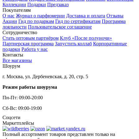
Коллекции
Подарки
Предзаказ
Покупателям
О нас
Журнал о парфюмерии
Доставка и оплата
Отзывы
Акции
Гид по подаркам
Гид по сертификатам
Программа
лояльности
Пользовательское соглашение
Сотрудничество
Стать оптовым партнёром
Клуб «После полуночи»
Партнерская программа
Запустить коллаб
Корпоративные
подарки
Работа у нас
Контакты
Все магазины
Шоурум
г. Москва, ул. Дербеневская, д. 20, стр. 5
Режим работы шоурума
Пн-Пт: 09:00-20:00
Сб-Вс: 09:00-19:00
Соцсети
Маркетплейсы
Полный ассортимент товаров представлен только на