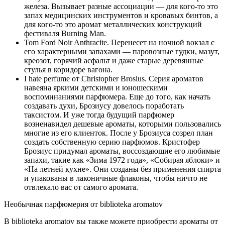
железа. Вызывает разные ассоциации — для кого-то это
запах медицинских инструментов и кровавых бинтов, а
для кого-то это аромат металлических конструкций
фестиваля Burning Man.
Tom Ford Noir Anthracite. Перенесет на ночной вокзал с
его характерными запахами — паровозные гудки, мазут,
креозот, горячий асфальт и даже старые деревянные
стулья в коридоре вагона.
I hate perfume от Christopher Brosius. Серия ароматов
навеяна яркими детскими и юношескими
воспоминаниями парфюмера. Еще до того, как начать
создавать духи, Брозиусу довелось поработать
таксистом. И уже тогда будущий парфюмер
возненавидел дешевые ароматы, которыми пользовались
многие из его клиенток. После у Брозиуса созрел план
создать собственную серию парфюмов. Кристофер
Брозиус придумал ароматы, воссоздающие его любимые
запахи, такие как «Зима 1972 года», «Собирая яблоки» и
«На летней кухне». Они созданы без применения спирта
и упакованы в лаконичные флаконы, чтобы ничто не
отвлекало вас от самого аромата.
Необычная парфюмерия от biblioteka aromatov
В biblioteka aromatov вы также можете приобрести ароматы от