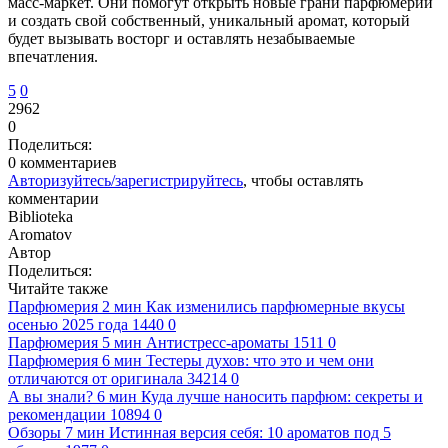
масс-маркет. Они помогут открыть новые грани парфюмерии
и создать свой собственный, уникальный аромат, который
будет вызывать восторг и оставлять незабываемые
впечатления.
5
0
2962
0
Поделиться:
0 комментариев
Авторизуйтесь/зарегистрируйтесь
, чтобы оставлять
комментарии
Biblioteka
Aromatov
Автор
Поделиться:
Читайте также
Парфюмерия
2 мин
Как изменились парфюмерные вкусы
осенью 2025 года
1440
0
Парфюмерия
5 мин
Антистресс-ароматы
1511
0
Парфюмерия
6 мин
Тестеры духов: что это и чем они
отличаются от оригинала
34214
0
А вы знали?
6 мин
Куда лучше наносить парфюм: секреты и
рекомендации
10894
0
Обзоры
7 мин
Истинная версия себя: 10 ароматов под 5