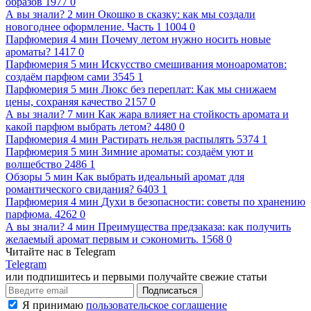
образов
1977
0
А вы знали?
2 мин
Окошко в сказку: как мы создали
новогоднее оформление. Часть 1
1004
0
Парфюмерия
4 мин
Почему летом нужно носить новые
ароматы?
1417
0
Парфюмерия
5 мин
Искусство смешивания моноароматов:
cоздаём парфюм сами
3545
1
Парфюмерия
5 мин
Люкс без переплат: Как мы снижаем
цены, сохраняя качество
2157
0
А вы знали?
7 мин
Как жара влияет на стойкость аромата и
какой парфюм выбрать летом?
4480
0
Парфюмерия
4 мин
Растирать нельзя распылять
5374
1
Парфюмерия
5 мин
Зимние ароматы: создаём уют и
волшебство
2486
1
Обзоры
5 мин
Как выбрать идеальный аромат для
романтического свидания?
6403
1
Парфюмерия
4 мин
Духи в безопасности: советы по хранению
парфюма.
4262
0
А вы знали?
4 мин
Преимущества предзаказа: как получить
желаемый аромат первым и сэкономить.
1568
0
Читайте нас в Telegram
Telegram
или подпишитесь и первыми получайте свежие статьи
Подписаться
Я принимаю
пользовательское соглашение