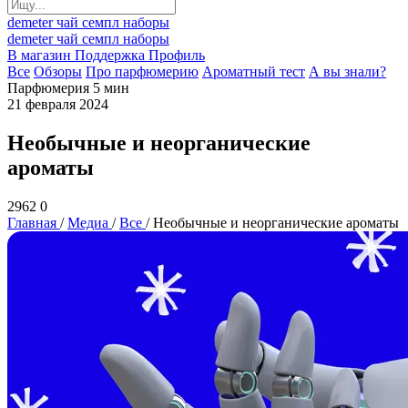
demeter
чай
семпл
наборы
demeter
чай
семпл
наборы
В магазин
Поддержка
Профиль
Все
Обзоры
Про парфюмерию
Ароматный тест
А вы знали?
Парфюмерия
5 мин
21 февраля 2024
Необычные и неорганические
ароматы
2962
0
Главная
/
Медиа
/
Все
/
Необычные и неорганические ароматы