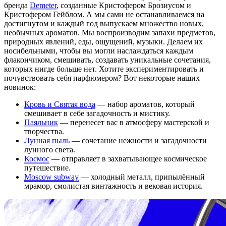
бренда
Demeter
, созданные Кристофером Брозиусом и
Кристофером Гейблом. А мы сами не останавливаемся на
достигнутом и каждый год выпускаем множество новых,
необычных ароматов. Мы воспроизводим запахи предметов,
природных явлений, еды, ощущений, музыки. Делаем их
носибельными, чтобы вы могли наслаждаться каждым
флакончиком, смешивать, создавать уникальные сочетания,
которых нигде больше нет. Хотите экспериментировать и
почувствовать себя парфюмером? Вот некоторые наших
новинок:
Кровь и Святая вода
— набор ароматов, который
смешивает в себе загадочность и мистику.
Паяльник
— перенесет вас в атмосферу мастерской и
творчества.
Лунная пыль
— сочетание нежности и загадочности
лунного света.
Космос
— отправляет в захватывающее космическое
путешествие.
Moscow subway
— холодный металл, припылённый
мрамор, смолистая винтажность и вековая история.