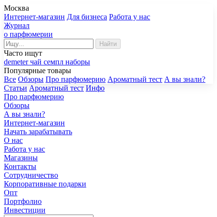
Москва
Интернет-магазин
Для бизнеса
Работа у нас
Журнал
о парфюмерии
Найти
Часто ищут
demeter
чай
семпл
наборы
Популярные товары
Все
Обзоры
Про парфюмерию
Ароматный тест
А вы знали?
Статьи
Ароматный тест
Инфо
Про парфюмерию
Обзоры
А вы знали?
Интернет-магазин
Начать зарабатывать
О нас
Работа у нас
Магазины
Контакты
Сотрудничество
Корпоративные подарки
Опт
Портфолио
Инвестиции