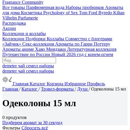
Fragrance Community
Все товары
Парфюмерная вода
Наборы пробников
Ароматы
для дома
Косметика
Psychology of Sex
Tom Ford
Byredo
Kilian
Vilhelm Parfumerie
Распродажа
Акции
Коллекции и коллабы
Коллекции
Подборки
Коллабы
Совместно с блогерами
«Зайчик»
Секс-коллекция
Ароматы по Гарри Поттеру
Ароматы аниме Хаяо Миядзаки
Литературная коллекция
Путешествие по России
Новый 2026 год с конем-огнем
demeter
чай
семпл
наборы
demeter
чай
семпл
наборы
Главная
Каталог
Корзина
Избранное
Профиль
Главная
/
Каталог
/
Трэвел-форматы
/
Духи
/
Одеколоны 15 мл
Одеколоны 15 мл
0 продуктов
Подберем аромат за 30 секунд
Фильтры
Сбросить всё