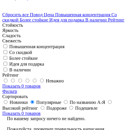
Сбросить все
Повод
Цена
Повышенная концентрация
Со
скидкой
Более стойкие
Идея для подарка
В наличии
Рейтинг
Стойкость
Яркость
Сладость
Свежесть
Повышенная концентрация
Со скидкой
Более стойкие
Идея для подарка
В наличии
Рейтинг
Неважно
Показать
0 товаров
Фильтр
Сортировать
Новинки
Популярные
По названию А-Я
Высокий рейтинг
Подороже
Подешевле
Показать
0 товаров
По вашему запросу ничего не найдено.
Пожалуйста, проверьте правильность написания,