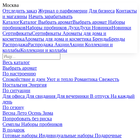
Москва
Отследить заказ
Журнал о парфюмерии
Для бизнеса
Контакты
и магазины
Начать зарабатывать
Каталог
Каталог
Выбрать аромат
Выбрать аромат
Наборы
пробников
Наборы пробников
Духи
Духи
Новинки
Новинки
Сертификаты
Сертификаты
Ароматы для дома и
косметика
Ароматы для дома и косметика
Бренды
Бренды
Распродажа
Распродажа
Акции
Акции
Коллекции и
коллабы
Коллекции и коллабы
Весь каталог
Выбрать аромат
По настроению
Спокойствие и дзен
Уют и тепло
Романтика
Свежесть
Ностальгия
Энергия
По ситуации
Для офиса
Для свидания
Для вечеринки
В отпуск
На каждый
день
По сезону
Весна
Лето
Осень
Зима
Попробовать без риска
Семплы
Наборы пробников
В подарок
Готовые наборы
Индивидуальные наборы
Подарочные