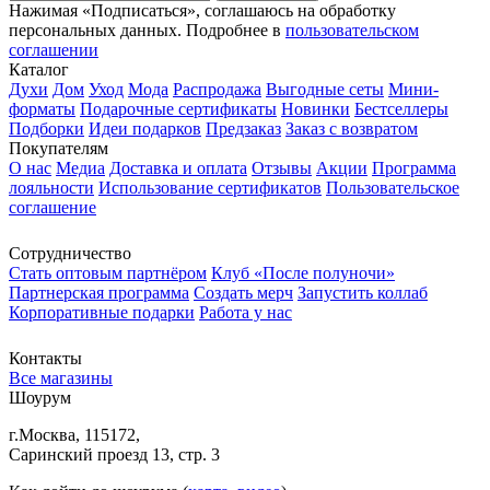
Нажимая «Подписаться», соглашаюсь на обработку
персональных данных. Подробнее в
пользовательском
соглашении
Каталог
Духи
Дом
Уход
Мода
Распродажа
Выгодные сеты
Мини-
форматы
Подарочные сертификаты
Новинки
Бестселлеры
Подборки
Идеи подарков
Предзаказ
Заказ с возвратом
Покупателям
О нас
Медиа
Доставка и оплата
Отзывы
Акции
Программа
лояльности
Использование сертификатов
Пользовательское
соглашение
Сотрудничество
Стать оптовым партнёром
Клуб «После полуночи»
Партнерская программа
Создать мерч
Запустить коллаб
Корпоративные подарки
Работа у нас
Контакты
Все магазины
Шоурум
г.Москва, 115172,
Саринский проезд 13, стр. 3