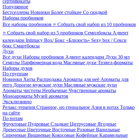
сертификаты
Популярное
Бестселлеры
Новинки
Более стойкие
Со скидкой
Наборы пробников
Все наборы пробников
⭐ Собрать свой набор из 10 пробников
⭐ Собрать свой набор из 5 пробников
Семплбоксы
Адвент
календари
Intimacy Box/ Бокс «Близость»
Sexy box / Секси
бокс
Смартбоксы
Духи
Все духи
Наборы пробников
Адвент календари
Духи 30 мл
Семплы
Парфюмерная вода
Масляные духи
Трэвел-форматы
Наборы духов
По группам
Новинки
Хиты
Распродажа
Ароматы для неё
Ароматы для
него
Дорогие мужские духи
Масляные мужские духи
Ароматы чистоты
Необычные
Чувственные ароматы
Моноароматы
Музей ароматов
Эксклюзивно
Релакс-терапия
Странное, но гениальное
Азия в нотах
Только
на сайте
По нотам
Фруктовые
Пудровые
Сладкие
Цитрусовые
Ягодные
Древесные
Цветочные
Восточные
Розовые
Ванильные
Сиреневые
Вишневые
Кокосовые
Кофейные
Карамельные