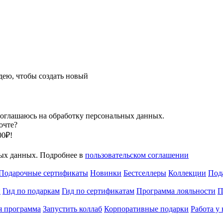
ею, чтобы создать новый
оглашаюсь на обработку персональных данных.
очте?
00₽!
ных данных. Подробнее в
пользовательском соглашении
Подарочные сертификаты
Новинки
Бестселлеры
Коллекции
Под
и
Гид по подаркам
Гид по сертификатам
Программа лояльности
П
я программа
Запустить коллаб
Корпоративные подарки
Работа у 