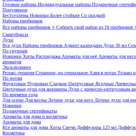
Готовые наборы
Индивидуальные наборы
Подарочные сертиф
Популярное
Бестселлеры
Новинки
Более стойкие
Со скидкой
Наборы пробников
Все наборы пробников
⭐ Собрать свой набор из 10 пробников
Смартбоксы
Духи
Все духи
Наборы пробников
Адвент календари
Духи 30 мл
Се
По группам
Новинки
Хиты
Распродажа
Ароматы для неё
Ароматы для нег
ароматов
Эксклюзивно
Релакс-терапия
Странное, но гениальное
Азия в нотах
Только н
По нотам
Фруктовые
Пудровые
Сладкие
Цитрусовые
Ягодные
Древесны
Цветочные духи для женщины
Духи с древесно-цитрусовым а
По времени года
Для осени
Для весны
Летние духи для него
Летние духи для не
Новинки
Подарочные сертификаты
Ароматы для дома и косметика
Ароматы для дома
Все ароматы для дома
Хиты
Свечи
Диффузоры 125 мл
Диффузо
Косметика