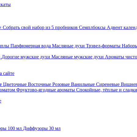
икаты
⭐ Собрать свой набор из 5 пробников
Семплбоксы
Адвент кален
мплы
Парфюмерная вода
Масляные духи
Трэвел-форматы
Наборы
о
Дорогие мужские духи
Масляные мужские духи
Ароматы чист
а сайте
е
Цветочные
Восточные
Розовые
Ванильные
Сиреневые
Вишне
роматом
Фруктово-ягодные ароматы
Спокойные, тёплые и сладк
е
ры 100 мл
Диффузоры 30 мл