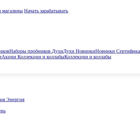
и магазины
Начать зарабатывать
иков
Наборы пробников
Духи
Духи
Новинки
Новинки
Сертифик
и
Акции
Коллекции и коллабы
Коллекции и коллабы
гия
Энергия
ень