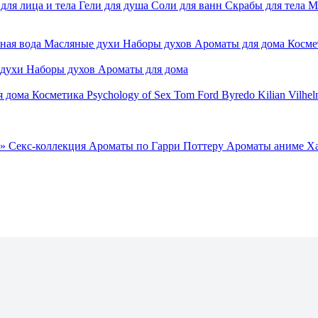
для лица и тела
Гели для душа
Соли для ванн
Скрабы для тела
М
ная вода
Масляные духи
Наборы духов
Ароматы для дома
Косме
 духи
Наборы духов
Ароматы для дома
я дома
Косметика
Psychology of Sex
Tom Ford
Byredo
Kilian
Vilhel
»
Секс-коллекция
Ароматы по Гарри Поттеру
Ароматы аниме Х