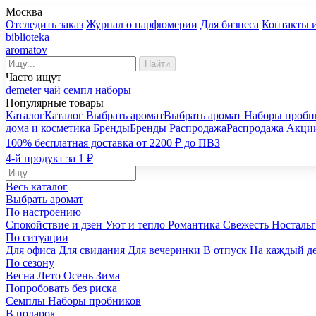
Москва
Отследить заказ
Журнал о парфюмерии
Для бизнеса
Контакты 
biblioteka
aromatov
Найти
Часто ищут
demeter
чай
семпл
наборы
Популярные товары
Каталог
Каталог
Выбрать аромат
Выбрать аромат
Наборы пробн
дома и косметика
Бренды
Бренды
Распродажа
Распродажа
Акци
100% бесплатная доставка от 2200 ₽ до ПВЗ
4-й продукт за 1 ₽
Весь каталог
Выбрать аромат
По настроению
Спокойствие и дзен
Уют и тепло
Романтика
Свежесть
Носталь
По ситуации
Для офиса
Для свидания
Для вечеринки
В отпуск
На каждый д
По сезону
Весна
Лето
Осень
Зима
Попробовать без риска
Семплы
Наборы пробников
В подарок