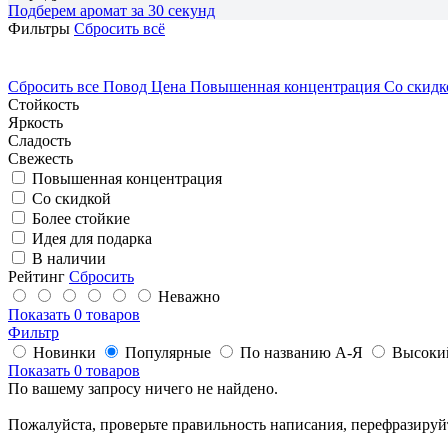
Подберем аромат за 30 секунд
Фильтры
Сбросить всё
Сбросить все
Повод
Цена
Повышенная концентрация
Со скид
Стойкость
Яркость
Сладость
Свежесть
Повышенная концентрация
Со скидкой
Более стойкие
Идея для подарка
В наличии
Рейтинг
Сбросить
Неважно
Показать
0 товаров
Фильтр
Новинки
Популярные
По названию А-Я
Высоки
Показать
0 товаров
По вашему запросу ничего не найдено.
Пожалуйста, проверьте правильность написания, перефразируй