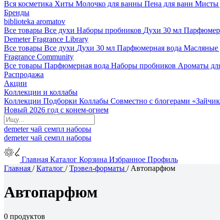
Вся косметика
Хиты
Молочко для ванны
Пена для ванн
Мисты 
Бренды
biblioteka aromatov
Все товары
Все духи
Наборы пробников
Духи 30 мл
Парфюмер
Demeter Fragrance Library
Все товары
Все духи
Духи 30 мл
Парфюмерная вода
Масляные
Fragrance Community
Все товары
Парфюмерная вода
Наборы пробников
Ароматы дл
Распродажа
Акции
Коллекции и коллабы
Коллекции
Подборки
Коллабы
Совместно с блогерами
«Зайчик
Новый 2026 год с конем-огнем
demeter
чай
семпл
наборы
demeter
чай
семпл
наборы
Главная
Каталог
Корзина
Избранное
Профиль
Главная
/
Каталог
/
Трэвел-форматы
/
Автопарфюм
Автопарфюм
0 продуктов