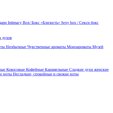
дари
Intimacy Box/ Бокс «Близость»
Sexy box / Секси бокс
 духов
оты
Необычные
Чувственные ароматы
Моноароматы
Музей
вые
Кокосовые
Кофейные
Карамельные
Сладкие духи женские
ие ноты
Несладкие, спокойные и свежие ноты