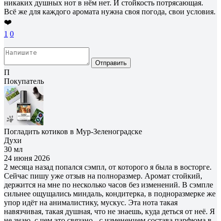
никаких душных нот в нём нет. И стойкость потрясающая.
Всё же для каждого аромата нужна своя погода, свои условия.
❤️
1
0
Отправить
П
Покупатель
Погладить котиков в Мур-Зеленоградске
Духи
30 мл
24 июня 2026
2 месяца назад попался сэмпл, от которого я была в восторге.
Сейчас пишу уже отзыв на полноразмер. Аромат стойкий,
держится на мне по несколько часов без изменений. В сэмпле
сильнее ощущались миндаль, кондитерка, в подноразмерке же
упор идёт на анималистику, мускус. Эта нота такая
навязчивая, такая душная, что не знаешь, куда деться от неё. Я
не знаю, с чем это связано - с изменением состава парфюма в