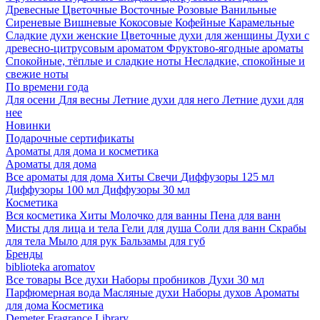
Древесные
Цветочные
Восточные
Розовые
Ванильные
Сиреневые
Вишневые
Кокосовые
Кофейные
Карамельные
Сладкие духи женские
Цветочные духи для женщины
Духи с
древесно-цитрусовым ароматом
Фруктово-ягодные ароматы
Спокойные, тёплые и сладкие ноты
Несладкие, спокойные и
свежие ноты
По времени года
Для осени
Для весны
Летние духи для него
Летние духи для
нее
Новинки
Подарочные сертификаты
Ароматы для дома и косметика
Ароматы для дома
Все ароматы для дома
Хиты
Свечи
Диффузоры 125 мл
Диффузоры 100 мл
Диффузоры 30 мл
Косметика
Вся косметика
Хиты
Молочко для ванны
Пена для ванн
Мисты для лица и тела
Гели для душа
Соли для ванн
Скрабы
для тела
Мыло для рук
Бальзамы для губ
Бренды
biblioteka aromatov
Все товары
Все духи
Наборы пробников
Духи 30 мл
Парфюмерная вода
Масляные духи
Наборы духов
Ароматы
для дома
Косметика
Demeter Fragrance Library