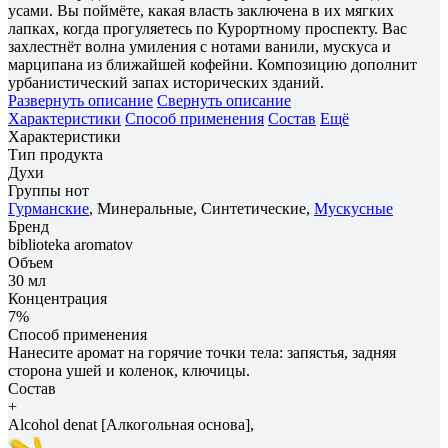
усами. Вы поймёте, какая власть заключена в их мягких
лапках, когда прогуляетесь по Курортному проспекту. Вас
захлестнёт волна умиления с нотами ванили, мускуса и
марципана из ближайшей кофейни. Композицию дополнит
урбанистический запах исторических зданий.
Развернуть описание
Свернуть описание
Характеристики
Способ применения
Состав
Ещё
Характеристики
Тип продукта
Духи
Группы нот
Гурманские
, Минеральные, Синтетические,
Мускусные
Бренд
biblioteka aromatov
Объем
30 мл
Концентрация
7%
Способ применения
Нанесите аромат на горячие точки тела: запястья, задняя
сторона ушей и коленок, ключицы.
Состав
+
Alcohol denat [Алкогольная основа],