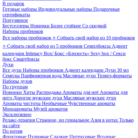
В подарок
Готовые наборы
Индивидуальные наборы
Подарочные
сертификаты
Популярное
Бестселлеры
Новинки
Более стойкие
Со скидкой
Наборы пробников
Все наборы пробников
⭐ Собрать свой набор из 10 пробников
⭐ Собрать свой набор из 5 пробников
Семплбоксы
Адвент
календари
Intimacy Box/ Бокс «Близость»
Sexy box / Секси
бокс
Смартбоксы
Духи
Все духи
Наборы пробников
Адвент календари
Духи 30 мл
Семплы
Парфюмерная вода
Масляные духи
Трэвел-форматы
Наборы духов
По группам
Новинки
Хиты
Распродажа
Ароматы для неё
Ароматы для
него
Дорогие мужские духи
Масляные мужские духи
Ароматы чистоты
Необычные
Чувственные ароматы
Моноароматы
Музей ароматов
Эксклюзивно
Релакс-терапия
Странное, но гениальное
Азия в нотах
Только
на сайте
По нотам
Фруктовые
Пудровые
Сладкие
Цитрусовые
Ягодные