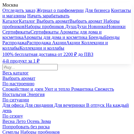
Москва
Отследить заказ
Журнал о парфюмерии
Для бизнеса
Контакты
и магазины
Начать зарабатывать
Каталог
Каталог
Выбрать аромат
Выбрать аромат
Наборы
пробников
Наборы пробников
Духи
Духи
Новинки
Новинки
Сертификаты
Сертификаты
Ароматы для дома и
косметика
Ароматы для дома и косметика
Бренды
Бренды
Распродажа
Распродажа
Акции
Акции
Коллекции и
коллабы
Коллекции и коллабы
100% бесплатная доставка от 2200 ₽ до ПВЗ
4-й продукт за 1 ₽
Весь каталог
Выбрать аромат
По настроению
Спокойствие и дзен
Уют и тепло
Романтика
Свежесть
Ностальгия
Энергия
По ситуации
Для офиса
Для свидания
Для вечеринки
В отпуск
На каждый
день
По сезону
Весна
Лето
Осень
Зима
Попробовать без риска
Семплы
Наборы пробников