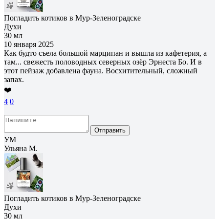
Погладить котиков в Мур-Зеленоградске
Духи
30 мл
10 января 2025
Как будто съела большой марципан и вышла из кафетерия, а
там... свежесть половодных северных озёр Эрнеста Бо. И в
этот пейзаж добавлена фауна. Восхитительный, сложный
запах.
❤️
4
0
Отправить
УМ
Ульяна М.
Погладить котиков в Мур-Зеленоградске
Духи
30 мл