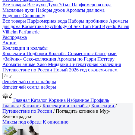
Все товары
Все духи
Духи 30 мл
Парфюмерная вода
Масляные духи
Наборы духов
Ароматы для дома
Fragrance Community
Все товары
Парфюмерная вода
Наборы пробников
Ароматы
для дома
Косметика
Psychology of Sex
Tom Ford
Byredo
Kilian
Vilhelm Parfumerie
Распродажа
Акции
Коллекции и коллабы
Коллекции
Подборки
Коллабы
Совместно с блогерами
«Зайчик»
Секс-коллекция
Ароматы по Гарри Поттеру
Ароматы аниме Хаяо Миядзаки
Литературная коллекция
Путешествие по России
Новый 2026 год с конем-огнем
demeter
чай
семпл
наборы
demeter
чай
семпл
наборы
Главная
Каталог
Корзина
Избранное
Профиль
Главная
/
Каталог
/
Коллекции и коллабы
/
Коллекции
/
Путешествие по России
/
Погладить котиков в Мур-
Зеленоградске
Миксы под образы
К описанию