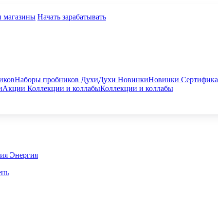
и магазины
Начать зарабатывать
иков
Наборы пробников
Духи
Духи
Новинки
Новинки
Сертифик
и
Акции
Коллекции и коллабы
Коллекции и коллабы
гия
Энергия
ень