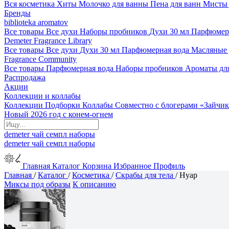
Вся косметика
Хиты
Молочко для ванны
Пена для ванн
Мисты 
Бренды
biblioteka aromatov
Все товары
Все духи
Наборы пробников
Духи 30 мл
Парфюмер
Demeter Fragrance Library
Все товары
Все духи
Духи 30 мл
Парфюмерная вода
Масляные
Fragrance Community
Все товары
Парфюмерная вода
Наборы пробников
Ароматы дл
Распродажа
Акции
Коллекции и коллабы
Коллекции
Подборки
Коллабы
Совместно с блогерами
«Зайчик
Новый 2026 год с конем-огнем
demeter
чай
семпл
наборы
demeter
чай
семпл
наборы
Главная
Каталог
Корзина
Избранное
Профиль
Главная
/
Каталог
/
Косметика
/
Скрабы для тела
/
Нуар
Миксы под образы
К описанию