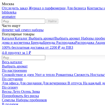
Москва
Отследить заказ
Журнал о парфюмерии
Для бизнеса
Контакты 
biblioteka
aromatov
Найти
Часто ищут
demeter
чай
семпл
наборы
Популярные товары
Каталог
Каталог
Выбрать аромат
Выбрать аромат
Наборы пробн
дома и косметика
Бренды
Бренды
Распродажа
Распродажа
Акци
100% бесплатная доставка от 2200 ₽ до ПВЗ
4-й продукт за 1 ₽
Весь каталог
Выбрать аромат
По настроению
Спокойствие и дзен
Уют и тепло
Романтика
Свежесть
Носталь
По ситуации
Для офиса
Для свидания
Для вечеринки
В отпуск
На каждый д
По сезону
Весна
Лето
Осень
Зима
Попробовать без риска
Семплы
Наборы пробников
В подарок