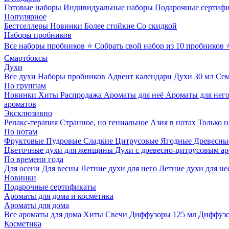
Готовые наборы
Индивидуальные наборы
Подарочные сертиф
Популярное
Бестселлеры
Новинки
Более стойкие
Со скидкой
Наборы пробников
Все наборы пробников
⭐ Собрать свой набор из 10 пробников
Смартбоксы
Духи
Все духи
Наборы пробников
Адвент календари
Духи 30 мл
Се
По группам
Новинки
Хиты
Распродажа
Ароматы для неё
Ароматы для нег
ароматов
Эксклюзивно
Релакс-терапия
Странное, но гениальное
Азия в нотах
Только н
По нотам
Фруктовые
Пудровые
Сладкие
Цитрусовые
Ягодные
Древесны
Цветочные духи для женщины
Духи с древесно-цитрусовым а
По времени года
Для осени
Для весны
Летние духи для него
Летние духи для не
Новинки
Подарочные сертификаты
Ароматы для дома и косметика
Ароматы для дома
Все ароматы для дома
Хиты
Свечи
Диффузоры 125 мл
Диффузо
Косметика