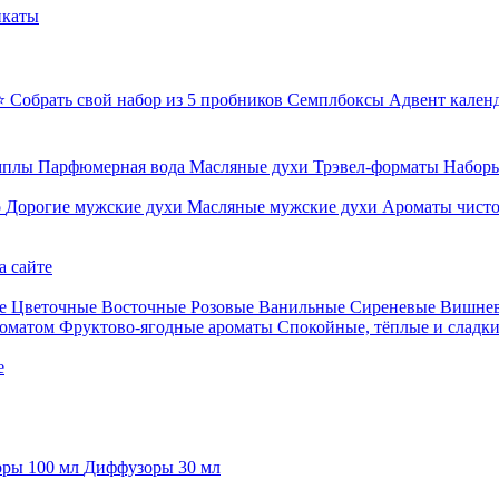
икаты
⭐ Собрать свой набор из 5 пробников
Семплбоксы
Адвент кален
мплы
Парфюмерная вода
Масляные духи
Трэвел-форматы
Наборы
о
Дорогие мужские духи
Масляные мужские духи
Ароматы чист
а сайте
е
Цветочные
Восточные
Розовые
Ванильные
Сиреневые
Вишне
роматом
Фруктово-ягодные ароматы
Спокойные, тёплые и сладк
е
ры 100 мл
Диффузоры 30 мл