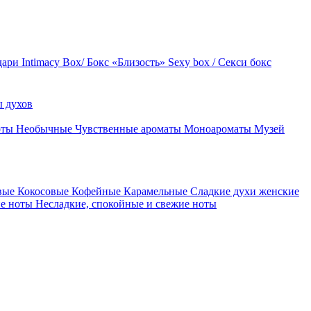
дари
Intimacy Box/ Бокс «Близость»
Sexy box / Секси бокс
 духов
оты
Необычные
Чувственные ароматы
Моноароматы
Музей
вые
Кокосовые
Кофейные
Карамельные
Сладкие духи женские
ие ноты
Несладкие, спокойные и свежие ноты