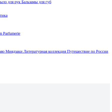
ыло для рук
Бальзамы для губ
тика
m Parfumerie
аяо Миядзаки
Литературная коллекция
Путешествие по России