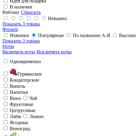
Идея для подарка
В наличии
Рейтинг
Сбросить
Неважно
Показать
3 товара
Фильтр
Новинки
Популярные
По названию А-Я
Высоки
Показать
3 товара
Ноты
Включить ноты
Исключить ноты
Одновременно
Гурманские
Кондитерские
Ваниль
Напитки
Вино
Чай
Фруктовые
Цитрусовые
Лайм
Лимон
Ягодные
Виноград