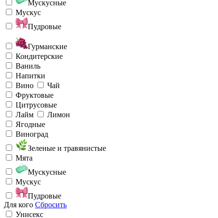
Мускусные
Мускус
Пудровые
Гурманские
Кондитерские
Ваниль
Напитки
Вино
Чай
Фруктовые
Цитрусовые
Лайм
Лимон
Ягодные
Виноград
Зеленые и травянистые
Мята
Мускусные
Мускус
Пудровые
Для кого
Сбросить
Унисекс