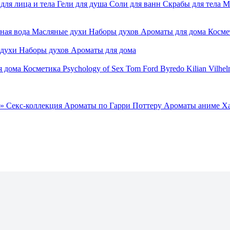
для лица и тела
Гели для душа
Соли для ванн
Скрабы для тела
М
ная вода
Масляные духи
Наборы духов
Ароматы для дома
Косме
 духи
Наборы духов
Ароматы для дома
я дома
Косметика
Psychology of Sex
Tom Ford
Byredo
Kilian
Vilhel
»
Секс-коллекция
Ароматы по Гарри Поттеру
Ароматы аниме Х