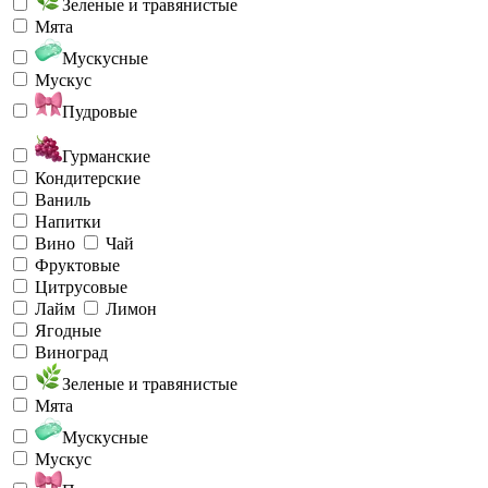
Зеленые и травянистые
Мята
Мускусные
Мускус
Пудровые
Гурманские
Кондитерские
Ваниль
Напитки
Вино
Чай
Фруктовые
Цитрусовые
Лайм
Лимон
Ягодные
Виноград
Зеленые и травянистые
Мята
Мускусные
Мускус