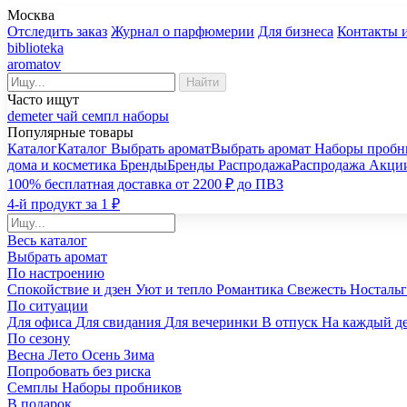
Москва
Отследить заказ
Журнал о парфюмерии
Для бизнеса
Контакты 
biblioteka
aromatov
Найти
Часто ищут
demeter
чай
семпл
наборы
Популярные товары
Каталог
Каталог
Выбрать аромат
Выбрать аромат
Наборы пробн
дома и косметика
Бренды
Бренды
Распродажа
Распродажа
Акци
100% бесплатная доставка от 2200 ₽ до ПВЗ
4-й продукт за 1 ₽
Весь каталог
Выбрать аромат
По настроению
Спокойствие и дзен
Уют и тепло
Романтика
Свежесть
Носталь
По ситуации
Для офиса
Для свидания
Для вечеринки
В отпуск
На каждый д
По сезону
Весна
Лето
Осень
Зима
Попробовать без риска
Семплы
Наборы пробников
В подарок