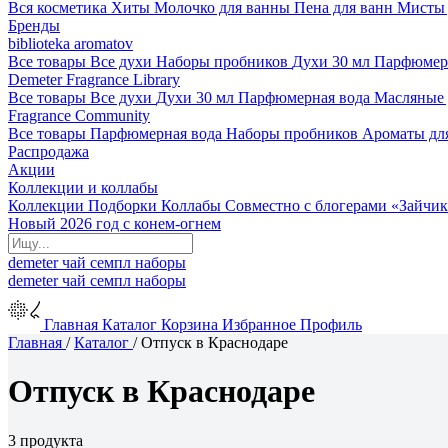
Вся косметика
Хиты
Молочко для ванны
Пена для ванн
Мисты 
Бренды
biblioteka aromatov
Все товары
Все духи
Наборы пробников
Духи 30 мл
Парфюмер
Demeter Fragrance Library
Все товары
Все духи
Духи 30 мл
Парфюмерная вода
Масляные
Fragrance Community
Все товары
Парфюмерная вода
Наборы пробников
Ароматы дл
Распродажа
Акции
Коллекции и коллабы
Коллекции
Подборки
Коллабы
Совместно с блогерами
«Зайчик
Новый 2026 год с конем-огнем
demeter
чай
семпл
наборы
demeter
чай
семпл
наборы
Главная
Каталог
Корзина
Избранное
Профиль
Главная
/
Каталог
/
Отпуск в Краснодаре
Отпуск в Краснодаре
3 продукта