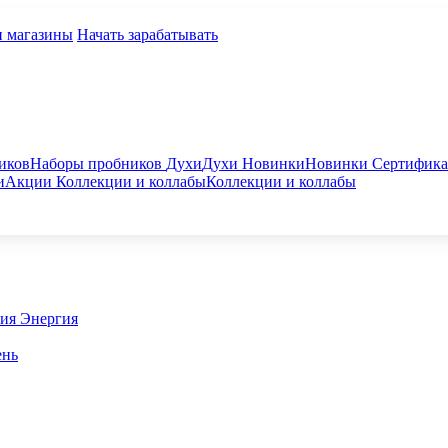
и магазины
Начать зарабатывать
иков
Наборы пробников
Духи
Духи
Новинки
Новинки
Сертифик
и
Акции
Коллекции и коллабы
Коллекции и коллабы
гия
Энергия
ень