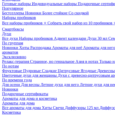
Готовые наборы
Индивидуальные наборы
Подарочные сертиф
Популярное
Бестселлеры
Новинки
Более стойкие
Со скидкой
Наборы пробников
Все наборы пробников
⭐ Собрать свой набор из 10 пробников
Смартбоксы
Духи
Все духи
Наборы пробников
Адвент календари
Духи 30 мл
Се
По группам
Новинки
Хиты
Распродажа
Ароматы для неё
Ароматы для нег
ароматов
Эксклюзивно
Релакс-терапия
Странное, но гениальное
Азия в нотах
Только н
По нотам
Фруктовые
Пудровые
Сладкие
Цитрусовые
Ягодные
Древесны
Цветочные духи для женщины
Духи с древесно-цитрусовым а
По времени года
Для осени
Для весны
Летние духи для него
Летние духи для не
Новинки
Подарочные сертификаты
Ароматы для дома и косметика
Ароматы для дома
Все ароматы для дома
Хиты
Свечи
Диффузоры 125 мл
Диффузо
Косметика