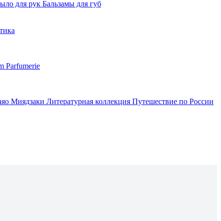
ыло для рук
Бальзамы для губ
тика
m Parfumerie
аяо Миядзаки
Литературная коллекция
Путешествие по России