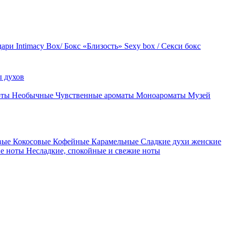
дари
Intimacy Box/ Бокс «Близость»
Sexy box / Секси бокс
 духов
оты
Необычные
Чувственные ароматы
Моноароматы
Музей
вые
Кокосовые
Кофейные
Карамельные
Сладкие духи женские
ие ноты
Несладкие, спокойные и свежие ноты