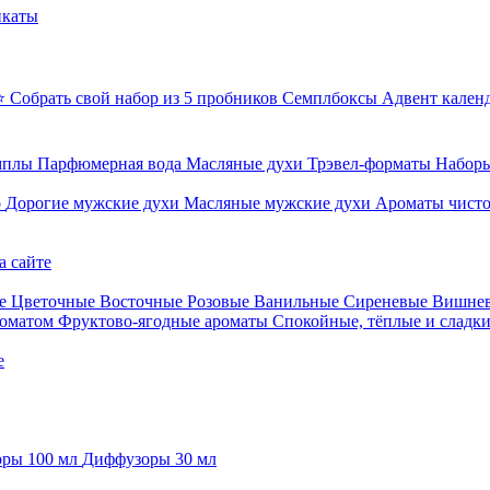
икаты
⭐ Собрать свой набор из 5 пробников
Семплбоксы
Адвент кален
мплы
Парфюмерная вода
Масляные духи
Трэвел-форматы
Наборы
о
Дорогие мужские духи
Масляные мужские духи
Ароматы чист
а сайте
е
Цветочные
Восточные
Розовые
Ванильные
Сиреневые
Вишне
роматом
Фруктово-ягодные ароматы
Спокойные, тёплые и сладк
е
ры 100 мл
Диффузоры 30 мл