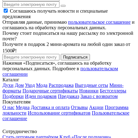
Соглашаюсь получать новости и специальные
предложения
Отправляя данные, принимаю
пользовательское соглашение
и
соглашаюсь на обработку персональных данных.
Почему стоит подписаться на нашу рассылку по электронной
почте?
Получите в подарок 2 мини-аромата на любой один заказ от
1500₽!
Подписаться
Нажимая «Подписаться», соглашаюсь на обработку
персональных данных. Подробнее в
пользовательском
соглашении
Каталог
Духи
Дом
Уход
Мода
Распродажа
Выгодные сеты
Мини-
форматы
Подарочные сертификаты
Новинки
Бестселлеры
Подборки
Идеи подарков
Предзаказ
Заказ с возвратом
Покупателям
О нас
Медиа
Доставка и оплата
Отзывы
Акции
Программа
лояльности
Использование сертификатов
Пользовательское
соглашение
Сотрудничество
Стать оптовым партнёром
Клуб «После полуночи»