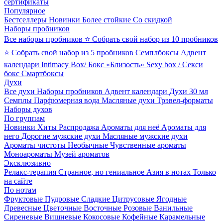
сертификаты
Популярное
Бестселлеры
Новинки
Более стойкие
Со скидкой
Наборы пробников
Все наборы пробников
⭐ Собрать свой набор из 10 пробников
⭐ Собрать свой набор из 5 пробников
Семплбоксы
Адвент
календари
Intimacy Box/ Бокс «Близость»
Sexy box / Секси
бокс
Смартбоксы
Духи
Все духи
Наборы пробников
Адвент календари
Духи 30 мл
Семплы
Парфюмерная вода
Масляные духи
Трэвел-форматы
Наборы духов
По группам
Новинки
Хиты
Распродажа
Ароматы для неё
Ароматы для
него
Дорогие мужские духи
Масляные мужские духи
Ароматы чистоты
Необычные
Чувственные ароматы
Моноароматы
Музей ароматов
Эксклюзивно
Релакс-терапия
Странное, но гениальное
Азия в нотах
Только
на сайте
По нотам
Фруктовые
Пудровые
Сладкие
Цитрусовые
Ягодные
Древесные
Цветочные
Восточные
Розовые
Ванильные
Сиреневые
Вишневые
Кокосовые
Кофейные
Карамельные