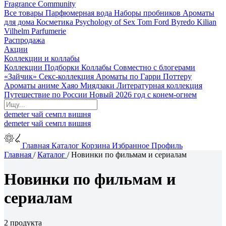
Fragrance Community
Все товары
Парфюмерная вода
Наборы пробников
Ароматы
для дома
Косметика
Psychology of Sex
Tom Ford
Byredo
Kilian
Vilhelm Parfumerie
Распродажа
Акции
Коллекции и коллабы
Коллекции
Подборки
Коллабы
Совместно с блогерами
«Зайчик»
Секс-коллекция
Ароматы по Гарри Поттеру
Ароматы аниме Хаяо Миядзаки
Литературная коллекция
Путешествие по России
Новый 2026 год с конем-огнем
demeter
чай
семпл
вишня
demeter
чай
семпл
вишня
Главная
Каталог
Корзина
Избранное
Профиль
Главная
/
Каталог
/
Новинки по фильмам и сериалам
Новинки по фильмам и
сериалам
2 продукта