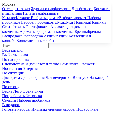
Москва
Отследить заказ
Журнал о парфюмерии
Для бизнеса
Контакты
и магазины
Начать зарабатывать
Каталог
Каталог
Выбрать аромат
Выбрать аромат
Наборы
пробников
Наборы пробников
Духи
Духи
Новинки
Новинки
Сертификаты
Сертификаты
Ароматы для дома и
косметика
Ароматы для дома и косметика
Бренды
Бренды
Распродажа
Распродажа
Акции
Акции
Коллекции и
коллабы
Коллекции и коллабы
Весь каталог
Выбрать аромат
По настроению
Спокойствие и дзен
Уют и тепло
Романтика
Свежесть
Ностальгия
Энергия
По ситуации
Для офиса
Для свидания
Для вечеринки
В отпуск
На каждый
день
По сезону
Весна
Лето
Осень
Зима
Попробовать без риска
Семплы
Наборы пробников
В подарок
Готовые наборы
Индивидуальные наборы
Подарочные