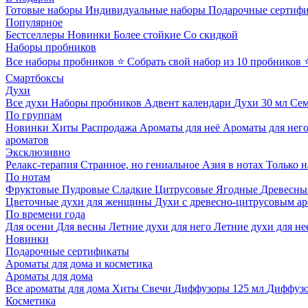
Готовые наборы
Индивидуальные наборы
Подарочные сертиф
Популярное
Бестселлеры
Новинки
Более стойкие
Со скидкой
Наборы пробников
Все наборы пробников
⭐ Собрать свой набор из 10 пробников
Смартбоксы
Духи
Все духи
Наборы пробников
Адвент календари
Духи 30 мл
Се
По группам
Новинки
Хиты
Распродажа
Ароматы для неё
Ароматы для нег
ароматов
Эксклюзивно
Релакс-терапия
Странное, но гениальное
Азия в нотах
Только н
По нотам
Фруктовые
Пудровые
Сладкие
Цитрусовые
Ягодные
Древесны
Цветочные духи для женщины
Духи с древесно-цитрусовым а
По времени года
Для осени
Для весны
Летние духи для него
Летние духи для не
Новинки
Подарочные сертификаты
Ароматы для дома и косметика
Ароматы для дома
Все ароматы для дома
Хиты
Свечи
Диффузоры 125 мл
Диффузо
Косметика