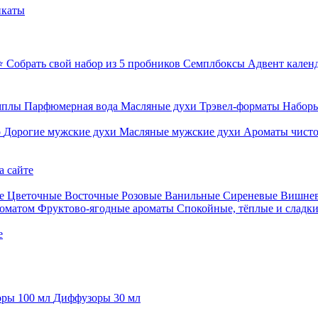
икаты
⭐ Собрать свой набор из 5 пробников
Семплбоксы
Адвент кален
мплы
Парфюмерная вода
Масляные духи
Трэвел-форматы
Наборы
о
Дорогие мужские духи
Масляные мужские духи
Ароматы чист
а сайте
е
Цветочные
Восточные
Розовые
Ванильные
Сиреневые
Вишне
роматом
Фруктово-ягодные ароматы
Спокойные, тёплые и сладк
е
ры 100 мл
Диффузоры 30 мл