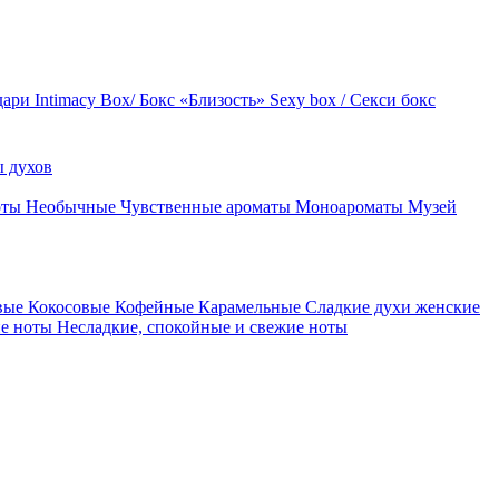
дари
Intimacy Box/ Бокс «Близость»
Sexy box / Секси бокс
 духов
оты
Необычные
Чувственные ароматы
Моноароматы
Музей
вые
Кокосовые
Кофейные
Карамельные
Сладкие духи женские
ие ноты
Несладкие, спокойные и свежие ноты