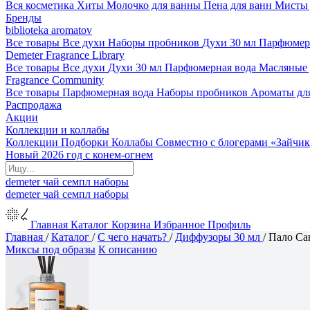
Вся косметика
Хиты
Молочко для ванны
Пена для ванн
Мисты 
Бренды
biblioteka aromatov
Все товары
Все духи
Наборы пробников
Духи 30 мл
Парфюмер
Demeter Fragrance Library
Все товары
Все духи
Духи 30 мл
Парфюмерная вода
Масляные
Fragrance Community
Все товары
Парфюмерная вода
Наборы пробников
Ароматы дл
Распродажа
Акции
Коллекции и коллабы
Коллекции
Подборки
Коллабы
Совместно с блогерами
«Зайчик
Новый 2026 год с конем-огнем
demeter
чай
семпл
наборы
demeter
чай
семпл
наборы
Главная
Каталог
Корзина
Избранное
Профиль
Главная
/
Каталог
/
С чего начать?
/
Диффузоры 30 мл
/
Пало Са
Миксы под образы
К описанию