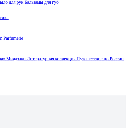
ыло для рук
Бальзамы для губ
тика
m Parfumerie
аяо Миядзаки
Литературная коллекция
Путешествие по России