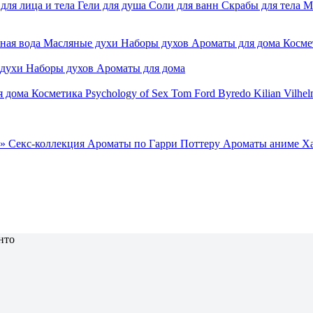
для лица и тела
Гели для душа
Соли для ванн
Скрабы для тела
М
ная вода
Масляные духи
Наборы духов
Ароматы для дома
Косме
 духи
Наборы духов
Ароматы для дома
я дома
Косметика
Psychology of Sex
Tom Ford
Byredo
Kilian
Vilhel
»
Секс-коллекция
Ароматы по Гарри Поттеру
Ароматы аниме Х
нто