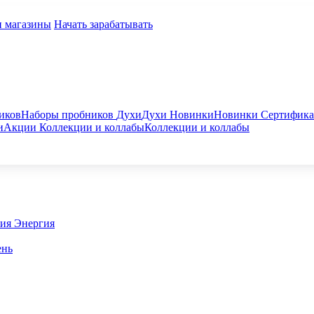
и магазины
Начать зарабатывать
иков
Наборы пробников
Духи
Духи
Новинки
Новинки
Сертифик
и
Акции
Коллекции и коллабы
Коллекции и коллабы
гия
Энергия
ень