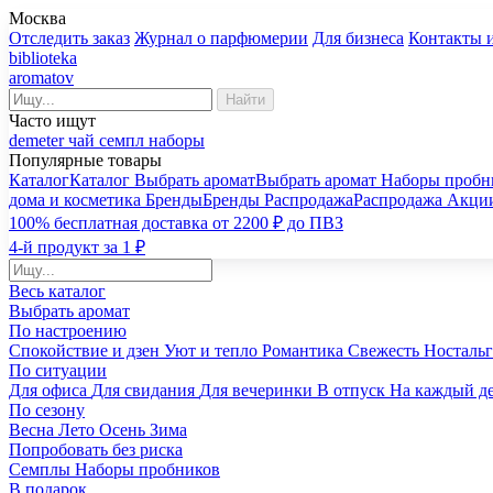
Москва
Отследить заказ
Журнал о парфюмерии
Для бизнеса
Контакты 
biblioteka
aromatov
Найти
Часто ищут
demeter
чай
семпл
наборы
Популярные товары
Каталог
Каталог
Выбрать аромат
Выбрать аромат
Наборы пробн
дома и косметика
Бренды
Бренды
Распродажа
Распродажа
Акци
100% бесплатная доставка от 2200 ₽ до ПВЗ
4-й продукт за 1 ₽
Весь каталог
Выбрать аромат
По настроению
Спокойствие и дзен
Уют и тепло
Романтика
Свежесть
Носталь
По ситуации
Для офиса
Для свидания
Для вечеринки
В отпуск
На каждый д
По сезону
Весна
Лето
Осень
Зима
Попробовать без риска
Семплы
Наборы пробников
В подарок