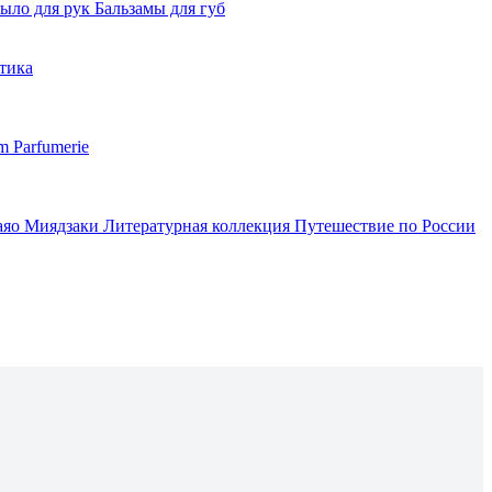
ыло для рук
Бальзамы для губ
тика
m Parfumerie
аяо Миядзаки
Литературная коллекция
Путешествие по России