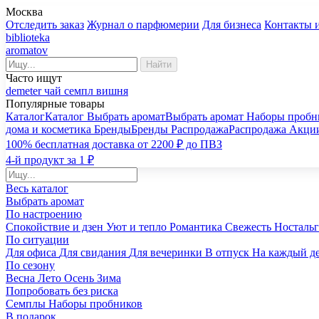
Москва
Отследить заказ
Журнал о парфюмерии
Для бизнеса
Контакты 
biblioteka
aromatov
Найти
Часто ищут
demeter
чай
семпл
вишня
Популярные товары
Каталог
Каталог
Выбрать аромат
Выбрать аромат
Наборы пробн
дома и косметика
Бренды
Бренды
Распродажа
Распродажа
Акци
100% бесплатная доставка от 2200 ₽ до ПВЗ
4-й продукт за 1 ₽
Весь каталог
Выбрать аромат
По настроению
Спокойствие и дзен
Уют и тепло
Романтика
Свежесть
Носталь
По ситуации
Для офиса
Для свидания
Для вечеринки
В отпуск
На каждый д
По сезону
Весна
Лето
Осень
Зима
Попробовать без риска
Семплы
Наборы пробников
В подарок