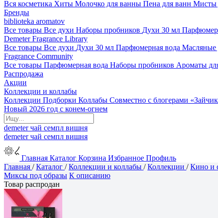
Вся косметика
Хиты
Молочко для ванны
Пена для ванн
Мисты 
Бренды
biblioteka aromatov
Все товары
Все духи
Наборы пробников
Духи 30 мл
Парфюмер
Demeter Fragrance Library
Все товары
Все духи
Духи 30 мл
Парфюмерная вода
Масляные
Fragrance Community
Все товары
Парфюмерная вода
Наборы пробников
Ароматы дл
Распродажа
Акции
Коллекции и коллабы
Коллекции
Подборки
Коллабы
Совместно с блогерами
«Зайчик
Новый 2026 год с конем-огнем
demeter
чай
семпл
вишня
demeter
чай
семпл
вишня
Главная
Каталог
Корзина
Избранное
Профиль
Главная
/
Каталог
/
Коллекции и коллабы
/
Коллекции
/
Кино и 
Миксы под образы
К описанию
Товар распродан