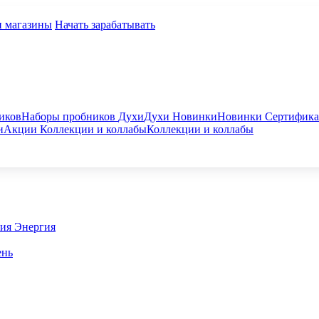
и магазины
Начать зарабатывать
иков
Наборы пробников
Духи
Духи
Новинки
Новинки
Сертифик
и
Акции
Коллекции и коллабы
Коллекции и коллабы
гия
Энергия
ень