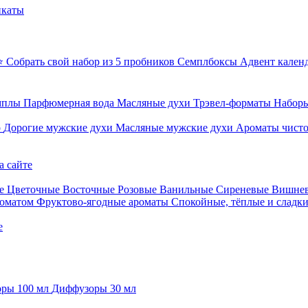
икаты
⭐ Собрать свой набор из 5 пробников
Семплбоксы
Адвент кален
мплы
Парфюмерная вода
Масляные духи
Трэвел-форматы
Наборы
о
Дорогие мужские духи
Масляные мужские духи
Ароматы чист
а сайте
е
Цветочные
Восточные
Розовые
Ванильные
Сиреневые
Вишне
роматом
Фруктово-ягодные ароматы
Спокойные, тёплые и сладк
е
ры 100 мл
Диффузоры 30 мл