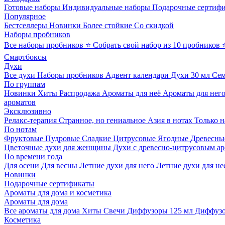
Готовые наборы
Индивидуальные наборы
Подарочные сертиф
Популярное
Бестселлеры
Новинки
Более стойкие
Со скидкой
Наборы пробников
Все наборы пробников
⭐ Собрать свой набор из 10 пробников
Смартбоксы
Духи
Все духи
Наборы пробников
Адвент календари
Духи 30 мл
Се
По группам
Новинки
Хиты
Распродажа
Ароматы для неё
Ароматы для нег
ароматов
Эксклюзивно
Релакс-терапия
Странное, но гениальное
Азия в нотах
Только н
По нотам
Фруктовые
Пудровые
Сладкие
Цитрусовые
Ягодные
Древесны
Цветочные духи для женщины
Духи с древесно-цитрусовым а
По времени года
Для осени
Для весны
Летние духи для него
Летние духи для не
Новинки
Подарочные сертификаты
Ароматы для дома и косметика
Ароматы для дома
Все ароматы для дома
Хиты
Свечи
Диффузоры 125 мл
Диффузо
Косметика