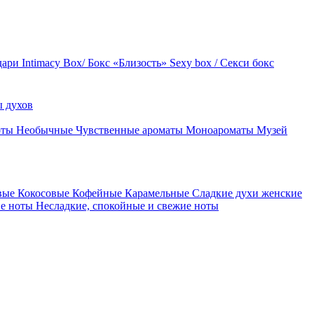
дари
Intimacy Box/ Бокс «Близость»
Sexy box / Секси бокс
 духов
оты
Необычные
Чувственные ароматы
Моноароматы
Музей
вые
Кокосовые
Кофейные
Карамельные
Сладкие духи женские
ие ноты
Несладкие, спокойные и свежие ноты