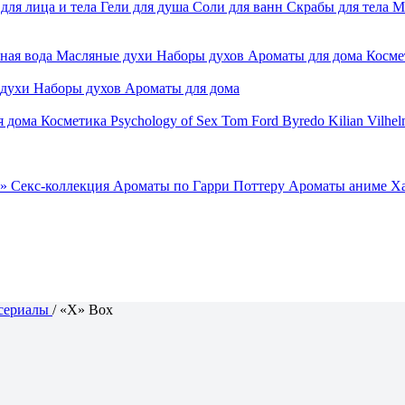
для лица и тела
Гели для душа
Соли для ванн
Скрабы для тела
М
ная вода
Масляные духи
Наборы духов
Ароматы для дома
Косме
 духи
Наборы духов
Ароматы для дома
я дома
Косметика
Psychology of Sex
Tom Ford
Byredo
Kilian
Vilhel
»
Секс-коллекция
Ароматы по Гарри Поттеру
Ароматы аниме Х
сериалы
/
«Х» Box