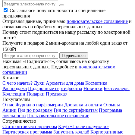
Соглашаюсь получать новости и специальные
предложения
Отправляя данные, принимаю
пользовательское соглашение
и
соглашаюсь на обработку персональных данных.
Почему стоит подписаться на нашу рассылку по электронной
почте?
Получите в подарок 2 мини-аромата на любой один заказ от
1500₽!
Подписаться
Нажимая «Подписаться», соглашаюсь на обработку
персональных данных. Подробнее в
пользовательском
соглашении
Каталог
С чего начать?
Духи
Ароматы для дома
Косметика
Распродажа
Подарочные сертификаты
Новинки
Бестселлеры
Коллекции
Подарки
Предзаказ
Покупателям
О нас
Журнал о парфюмерии
Доставка и оплата
Отзывы
Акции
Гид по подаркам
Гид по сертификатам
Программа
лояльности
Пользовательское соглашение
Сотрудничество
Стать оптовым партнёром
Клуб «После полуночи»
Партнерская программа
Запустить коллаб
Корпоративные