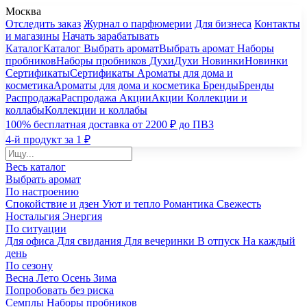
Москва
Отследить заказ
Журнал о парфюмерии
Для бизнеса
Контакты
и магазины
Начать зарабатывать
Каталог
Каталог
Выбрать аромат
Выбрать аромат
Наборы
пробников
Наборы пробников
Духи
Духи
Новинки
Новинки
Сертификаты
Сертификаты
Ароматы для дома и
косметика
Ароматы для дома и косметика
Бренды
Бренды
Распродажа
Распродажа
Акции
Акции
Коллекции и
коллабы
Коллекции и коллабы
100% бесплатная доставка от 2200 ₽ до ПВЗ
4-й продукт за 1 ₽
Весь каталог
Выбрать аромат
По настроению
Спокойствие и дзен
Уют и тепло
Романтика
Свежесть
Ностальгия
Энергия
По ситуации
Для офиса
Для свидания
Для вечеринки
В отпуск
На каждый
день
По сезону
Весна
Лето
Осень
Зима
Попробовать без риска
Семплы
Наборы пробников