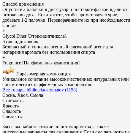
Способ применения
Опустите 2 палочки в диффузор и поставьте флакон вдали от
потоков воздуха. Если хотите, чтобы аромат звучал ярче,
добавьте 1-2 палочки. Переворачивайте их при необходимости
Состав
+
Glycol Ether [Этоксидигликоль],
Этоксидигликоль
Безопасный и гипоаллергенный связующий агент для
испарения аромата без использования спирта
+
Fragrance [Парфюмерная композиция]
Парфюмерная композиция
Уникальное сочетание высококачественных натуральных или
синтетических парфюмерных компонентов.
Все товары biblioteka aromatov (1158)
Сосна, Хвоя, Смола
Стойкость
Яркость
Сладость
Свежесть
Здесь вы найдете схожие по нотам ароматы, а также
интересные варианты для смешивания. Если смешать ноты из