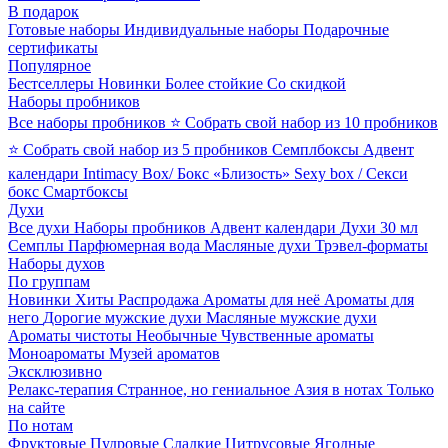
В подарок
Готовые наборы
Индивидуальные наборы
Подарочные
сертификаты
Популярное
Бестселлеры
Новинки
Более стойкие
Со скидкой
Наборы пробников
Все наборы пробников
⭐ Собрать свой набор из 10 пробников
⭐ Собрать свой набор из 5 пробников
Семплбоксы
Адвент
календари
Intimacy Box/ Бокс «Близость»
Sexy box / Секси
бокс
Смартбоксы
Духи
Все духи
Наборы пробников
Адвент календари
Духи 30 мл
Семплы
Парфюмерная вода
Масляные духи
Трэвел-форматы
Наборы духов
По группам
Новинки
Хиты
Распродажа
Ароматы для неё
Ароматы для
него
Дорогие мужские духи
Масляные мужские духи
Ароматы чистоты
Необычные
Чувственные ароматы
Моноароматы
Музей ароматов
Эксклюзивно
Релакс-терапия
Странное, но гениальное
Азия в нотах
Только
на сайте
По нотам
Фруктовые
Пудровые
Сладкие
Цитрусовые
Ягодные