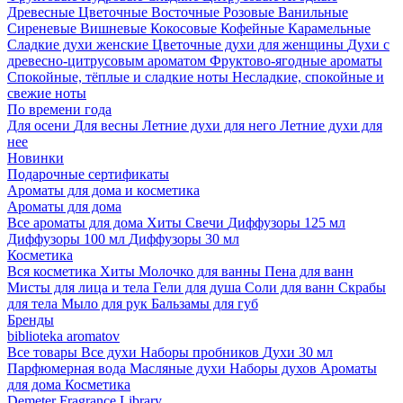
Древесные
Цветочные
Восточные
Розовые
Ванильные
Сиреневые
Вишневые
Кокосовые
Кофейные
Карамельные
Сладкие духи женские
Цветочные духи для женщины
Духи с
древесно-цитрусовым ароматом
Фруктово-ягодные ароматы
Спокойные, тёплые и сладкие ноты
Несладкие, спокойные и
свежие ноты
По времени года
Для осени
Для весны
Летние духи для него
Летние духи для
нее
Новинки
Подарочные сертификаты
Ароматы для дома и косметика
Ароматы для дома
Все ароматы для дома
Хиты
Свечи
Диффузоры 125 мл
Диффузоры 100 мл
Диффузоры 30 мл
Косметика
Вся косметика
Хиты
Молочко для ванны
Пена для ванн
Мисты для лица и тела
Гели для душа
Соли для ванн
Скрабы
для тела
Мыло для рук
Бальзамы для губ
Бренды
biblioteka aromatov
Все товары
Все духи
Наборы пробников
Духи 30 мл
Парфюмерная вода
Масляные духи
Наборы духов
Ароматы
для дома
Косметика
Demeter Fragrance Library