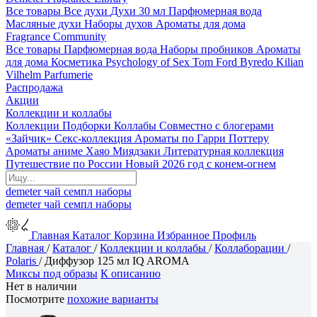
Все товары
Все духи
Духи 30 мл
Парфюмерная вода
Масляные духи
Наборы духов
Ароматы для дома
Fragrance Community
Все товары
Парфюмерная вода
Наборы пробников
Ароматы
для дома
Косметика
Psychology of Sex
Tom Ford
Byredo
Kilian
Vilhelm Parfumerie
Распродажа
Акции
Коллекции и коллабы
Коллекции
Подборки
Коллабы
Совместно с блогерами
«Зайчик»
Секс-коллекция
Ароматы по Гарри Поттеру
Ароматы аниме Хаяо Миядзаки
Литературная коллекция
Путешествие по России
Новый 2026 год с конем-огнем
demeter
чай
семпл
наборы
demeter
чай
семпл
наборы
Главная
Каталог
Корзина
Избранное
Профиль
Главная
/
Каталог
/
Коллекции и коллабы
/
Коллаборации
/
Polaris
/
Диффузор 125 мл IQ AROMA
Миксы под образы
К описанию
Нет в наличии
Посмотрите
похожие варианты