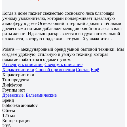
Когда в доме пахнет свежестью соснового леса благодаря
умному увлажнителю, который поддерживает идеальную
атмосферу в доме Освежающий и терпкий аромат с тёплыми
древесными нотами добавляет мелодию хвойного леса в ваш
ритм жизни. Идеально раскрывается в воздухе оптимальной
влажности, которую поддерживает умный увлажнитель.
⠀⠀⠀⠀⠀⠀⠀⠀⠀⠀⠀⠀⠀⠀⠀⠀⠀⠀⠀⠀⠀⠀⠀⠀⠀⠀⠀⠀⠀⠀⠀⠀⠀⠀⠀⠀
Polaris — международный бренд умной бытовой техники. Мы
создаем удобную, стильную и умную технику, которая
помогает заботиться о доме с умом.
Развернуть описание
Свернуть описание
Характеристики
Способ применения
Состав
Ещё
Характеристики
Тип продукта
Диффузор
Группы нот
Древесные
,
Бальзамические
Бренд
biblioteka aromatov
Объем
125 мл
Концентрация
20%