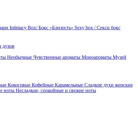
дари
Intimacy Box/ Бокс «Близость»
Sexy box / Секси бокс
 духов
оты
Необычные
Чувственные ароматы
Моноароматы
Музей
вые
Кокосовые
Кофейные
Карамельные
Сладкие духи женские
ие ноты
Несладкие, спокойные и свежие ноты