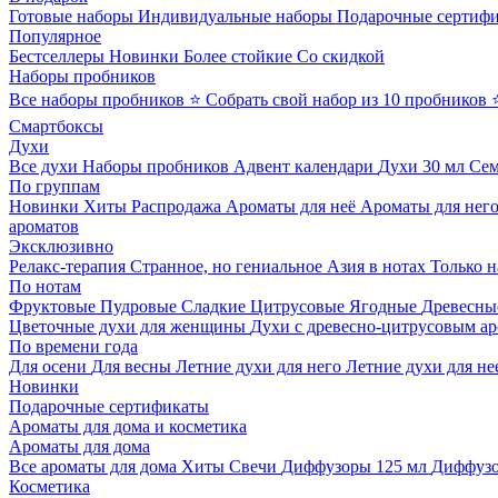
Готовые наборы
Индивидуальные наборы
Подарочные сертиф
Популярное
Бестселлеры
Новинки
Более стойкие
Со скидкой
Наборы пробников
Все наборы пробников
⭐ Собрать свой набор из 10 пробников
Смартбоксы
Духи
Все духи
Наборы пробников
Адвент календари
Духи 30 мл
Се
По группам
Новинки
Хиты
Распродажа
Ароматы для неё
Ароматы для нег
ароматов
Эксклюзивно
Релакс-терапия
Странное, но гениальное
Азия в нотах
Только н
По нотам
Фруктовые
Пудровые
Сладкие
Цитрусовые
Ягодные
Древесны
Цветочные духи для женщины
Духи с древесно-цитрусовым а
По времени года
Для осени
Для весны
Летние духи для него
Летние духи для не
Новинки
Подарочные сертификаты
Ароматы для дома и косметика
Ароматы для дома
Все ароматы для дома
Хиты
Свечи
Диффузоры 125 мл
Диффузо
Косметика