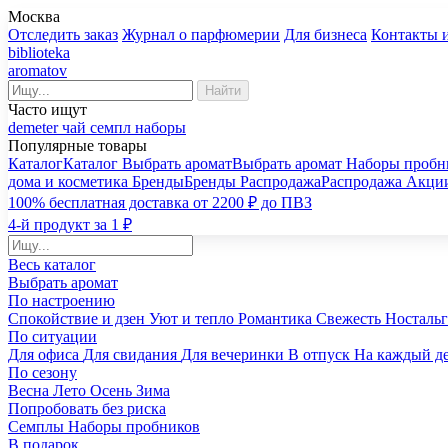
Москва
Отследить заказ
Журнал о парфюмерии
Для бизнеса
Контакты 
biblioteka
aromatov
Найти
Часто ищут
demeter
чай
семпл
наборы
Популярные товары
Каталог
Каталог
Выбрать аромат
Выбрать аромат
Наборы пробн
дома и косметика
Бренды
Бренды
Распродажа
Распродажа
Акци
100% бесплатная доставка от 2200 ₽ до ПВЗ
4-й продукт за 1 ₽
Весь каталог
Выбрать аромат
По настроению
Спокойствие и дзен
Уют и тепло
Романтика
Свежесть
Носталь
По ситуации
Для офиса
Для свидания
Для вечеринки
В отпуск
На каждый д
По сезону
Весна
Лето
Осень
Зима
Попробовать без риска
Семплы
Наборы пробников
В подарок