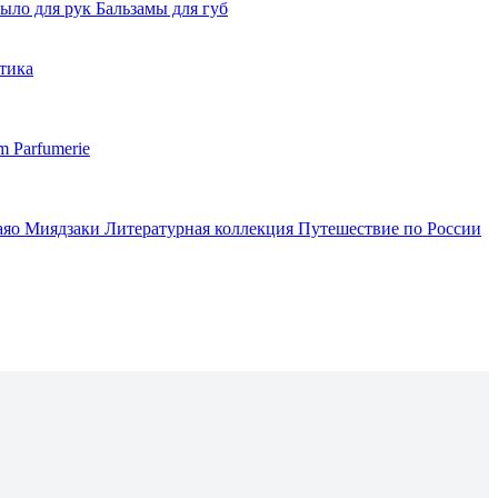
ыло для рук
Бальзамы для губ
тика
m Parfumerie
аяо Миядзаки
Литературная коллекция
Путешествие по России