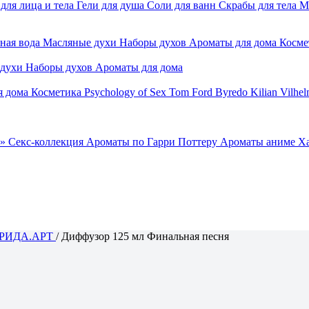
для лица и тела
Гели для душа
Соли для ванн
Скрабы для тела
М
ная вода
Масляные духи
Наборы духов
Ароматы для дома
Косме
 духи
Наборы духов
Ароматы для дома
я дома
Косметика
Psychology of Sex
Tom Ford
Byredo
Kilian
Vilhel
»
Секс-коллекция
Ароматы по Гарри Поттеру
Ароматы аниме Х
РИДА.АРТ
/
Диффузор 125 мл Финальная песня