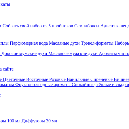
икаты
⭐ Собрать свой набор из 5 пробников
Семплбоксы
Адвент кален
мплы
Парфюмерная вода
Масляные духи
Трэвел-форматы
Наборы
о
Дорогие мужские духи
Масляные мужские духи
Ароматы чист
а сайте
е
Цветочные
Восточные
Розовые
Ванильные
Сиреневые
Вишне
роматом
Фруктово-ягодные ароматы
Спокойные, тёплые и сладк
е
ры 100 мл
Диффузоры 30 мл