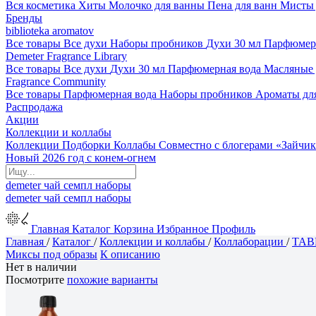
Вся косметика
Хиты
Молочко для ванны
Пена для ванн
Мисты 
Бренды
biblioteka aromatov
Все товары
Все духи
Наборы пробников
Духи 30 мл
Парфюмер
Demeter Fragrance Library
Все товары
Все духи
Духи 30 мл
Парфюмерная вода
Масляные
Fragrance Community
Все товары
Парфюмерная вода
Наборы пробников
Ароматы дл
Распродажа
Акции
Коллекции и коллабы
Коллекции
Подборки
Коллабы
Совместно с блогерами
«Зайчик
Новый 2026 год с конем-огнем
demeter
чай
семпл
наборы
demeter
чай
семпл
наборы
Главная
Каталог
Корзина
Избранное
Профиль
Главная
/
Каталог
/
Коллекции и коллабы
/
Коллаборации
/
ТАВ
Миксы под образы
К описанию
Нет в наличии
Посмотрите
похожие варианты