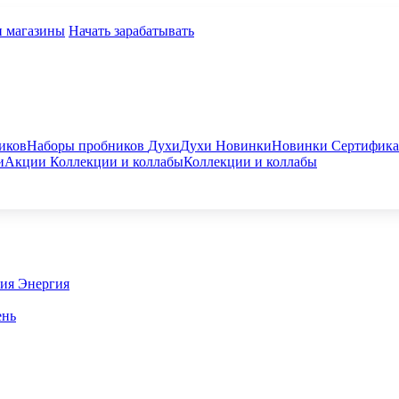
и магазины
Начать зарабатывать
иков
Наборы пробников
Духи
Духи
Новинки
Новинки
Сертифик
и
Акции
Коллекции и коллабы
Коллекции и коллабы
гия
Энергия
ень