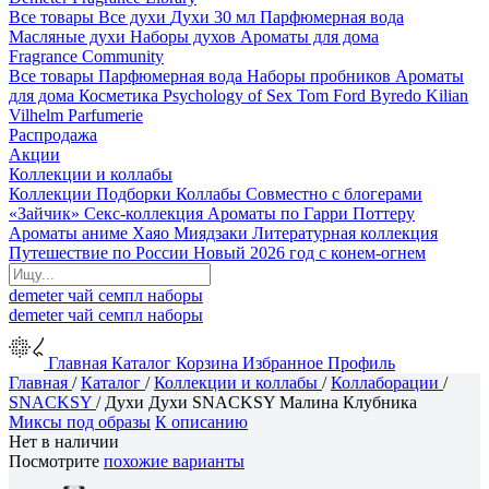
Все товары
Все духи
Духи 30 мл
Парфюмерная вода
Масляные духи
Наборы духов
Ароматы для дома
Fragrance Community
Все товары
Парфюмерная вода
Наборы пробников
Ароматы
для дома
Косметика
Psychology of Sex
Tom Ford
Byredo
Kilian
Vilhelm Parfumerie
Распродажа
Акции
Коллекции и коллабы
Коллекции
Подборки
Коллабы
Совместно с блогерами
«Зайчик»
Секс-коллекция
Ароматы по Гарри Поттеру
Ароматы аниме Хаяо Миядзаки
Литературная коллекция
Путешествие по России
Новый 2026 год с конем-огнем
demeter
чай
семпл
наборы
demeter
чай
семпл
наборы
Главная
Каталог
Корзина
Избранное
Профиль
Главная
/
Каталог
/
Коллекции и коллабы
/
Коллаборации
/
SNACKSY
/
Духи Духи SNACKSY Малина Клубника
Миксы под образы
К описанию
Нет в наличии
Посмотрите
похожие варианты