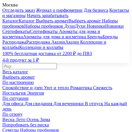
Москва
Отследить заказ
Журнал о парфюмерии
Для бизнеса
Контакты
и магазины
Начать зарабатывать
Каталог
Каталог
Выбрать аромат
Выбрать аромат
Наборы
пробников
Наборы пробников
Духи
Духи
Новинки
Новинки
Сертификаты
Сертификаты
Ароматы для дома и
косметика
Ароматы для дома и косметика
Бренды
Бренды
Распродажа
Распродажа
Акции
Акции
Коллекции и
коллабы
Коллекции и коллабы
100% бесплатная доставка от 2200 ₽ до ПВЗ
4-й продукт за 1 ₽
Весь каталог
Выбрать аромат
По настроению
Спокойствие и дзен
Уют и тепло
Романтика
Свежесть
Ностальгия
Энергия
По ситуации
Для офиса
Для свидания
Для вечеринки
В отпуск
На каждый
день
По сезону
Весна
Лето
Осень
Зима
Попробовать без риска
Семплы
Наборы пробников