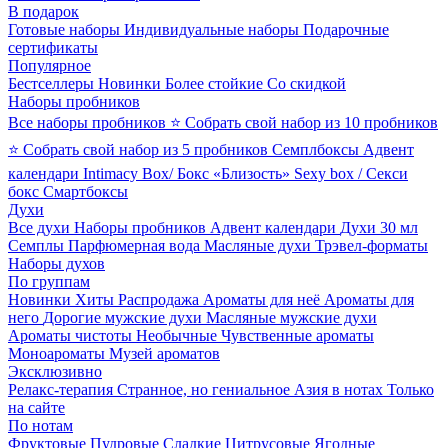
В подарок
Готовые наборы
Индивидуальные наборы
Подарочные
сертификаты
Популярное
Бестселлеры
Новинки
Более стойкие
Со скидкой
Наборы пробников
Все наборы пробников
⭐ Собрать свой набор из 10 пробников
⭐ Собрать свой набор из 5 пробников
Семплбоксы
Адвент
календари
Intimacy Box/ Бокс «Близость»
Sexy box / Секси
бокс
Смартбоксы
Духи
Все духи
Наборы пробников
Адвент календари
Духи 30 мл
Семплы
Парфюмерная вода
Масляные духи
Трэвел-форматы
Наборы духов
По группам
Новинки
Хиты
Распродажа
Ароматы для неё
Ароматы для
него
Дорогие мужские духи
Масляные мужские духи
Ароматы чистоты
Необычные
Чувственные ароматы
Моноароматы
Музей ароматов
Эксклюзивно
Релакс-терапия
Странное, но гениальное
Азия в нотах
Только
на сайте
По нотам
Фруктовые
Пудровые
Сладкие
Цитрусовые
Ягодные