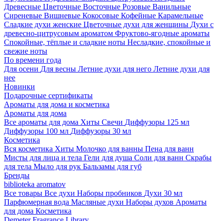
Древесные
Цветочные
Восточные
Розовые
Ванильные
Сиреневые
Вишневые
Кокосовые
Кофейные
Карамельные
Сладкие духи женские
Цветочные духи для женщины
Духи с
древесно-цитрусовым ароматом
Фруктово-ягодные ароматы
Спокойные, тёплые и сладкие ноты
Несладкие, спокойные и
свежие ноты
По времени года
Для осени
Для весны
Летние духи для него
Летние духи для
нее
Новинки
Подарочные сертификаты
Ароматы для дома и косметика
Ароматы для дома
Все ароматы для дома
Хиты
Свечи
Диффузоры 125 мл
Диффузоры 100 мл
Диффузоры 30 мл
Косметика
Вся косметика
Хиты
Молочко для ванны
Пена для ванн
Мисты для лица и тела
Гели для душа
Соли для ванн
Скрабы
для тела
Мыло для рук
Бальзамы для губ
Бренды
biblioteka aromatov
Все товары
Все духи
Наборы пробников
Духи 30 мл
Парфюмерная вода
Масляные духи
Наборы духов
Ароматы
для дома
Косметика
Demeter Fragrance Library