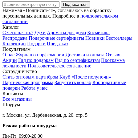
Подписаться
Нажимая «Подписаться», соглашаюсь на обработку
персональных данных. Подробнее в
пользовательском
соглашении
Каталог
С чего начать?
Духи
Ароматы для дома
Косметика
Распродажа
Подарочные сертификаты
Новинки
Бестселлеры
Коллекции
Подарки
Предзаказ
Покупателям
О нас
Журнал о парфюмерии
Доставка и оплата
Отзывы
Акции
Гид по подаркам
Гид по сертификатам
Программа
лояльности
Пользовательское соглашение
Сотрудничество
Стать оптовым партнёром
Клуб «После полуночи»
Партнерская программа
Запустить коллаб
Корпоративные
подарки
Работа у нас
Контакты
Все магазины
Шоурум
г. Москва, ул. Дербеневская, д. 20, стр. 5
Режим работы шоурума
Пн-Пт: 09:00-20:00