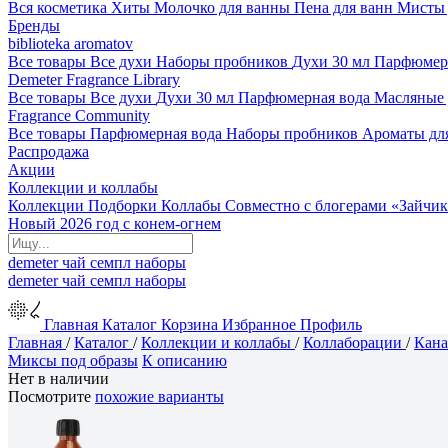
Вся косметика
Хиты
Молочко для ванны
Пена для ванн
Мисты 
Бренды
biblioteka aromatov
Все товары
Все духи
Наборы пробников
Духи 30 мл
Парфюмер
Demeter Fragrance Library
Все товары
Все духи
Духи 30 мл
Парфюмерная вода
Масляные
Fragrance Community
Все товары
Парфюмерная вода
Наборы пробников
Ароматы дл
Распродажа
Акции
Коллекции и коллабы
Коллекции
Подборки
Коллабы
Совместно с блогерами
«Зайчик
Новый 2026 год с конем-огнем
demeter
чай
семпл
наборы
demeter
чай
семпл
наборы
Главная
Каталог
Корзина
Избранное
Профиль
Главная
/
Каталог
/
Коллекции и коллабы
/
Коллаборации
/
Кан
Миксы под образы
К описанию
Нет в наличии
Посмотрите
похожие варианты