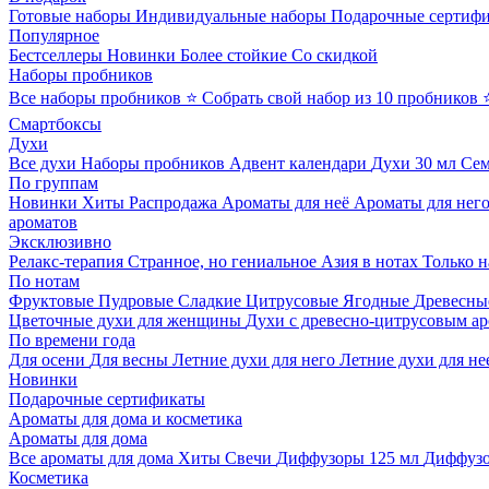
Готовые наборы
Индивидуальные наборы
Подарочные сертиф
Популярное
Бестселлеры
Новинки
Более стойкие
Со скидкой
Наборы пробников
Все наборы пробников
⭐ Собрать свой набор из 10 пробников
Смартбоксы
Духи
Все духи
Наборы пробников
Адвент календари
Духи 30 мл
Се
По группам
Новинки
Хиты
Распродажа
Ароматы для неё
Ароматы для нег
ароматов
Эксклюзивно
Релакс-терапия
Странное, но гениальное
Азия в нотах
Только н
По нотам
Фруктовые
Пудровые
Сладкие
Цитрусовые
Ягодные
Древесны
Цветочные духи для женщины
Духи с древесно-цитрусовым а
По времени года
Для осени
Для весны
Летние духи для него
Летние духи для не
Новинки
Подарочные сертификаты
Ароматы для дома и косметика
Ароматы для дома
Все ароматы для дома
Хиты
Свечи
Диффузоры 125 мл
Диффузо
Косметика