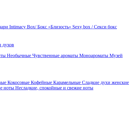
дари
Intimacy Box/ Бокс «Близость»
Sexy box / Секси бокс
 духов
оты
Необычные
Чувственные ароматы
Моноароматы
Музей
вые
Кокосовые
Кофейные
Карамельные
Сладкие духи женские
ие ноты
Несладкие, спокойные и свежие ноты