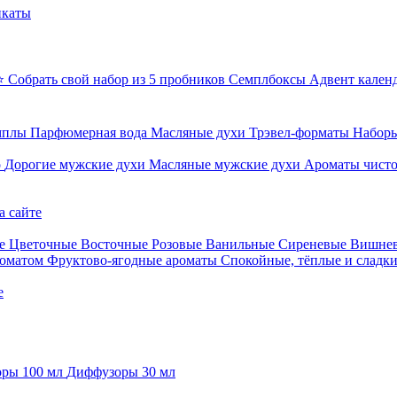
икаты
⭐ Собрать свой набор из 5 пробников
Семплбоксы
Адвент кален
мплы
Парфюмерная вода
Масляные духи
Трэвел-форматы
Наборы
о
Дорогие мужские духи
Масляные мужские духи
Ароматы чист
а сайте
е
Цветочные
Восточные
Розовые
Ванильные
Сиреневые
Вишне
роматом
Фруктово-ягодные ароматы
Спокойные, тёплые и сладк
е
ры 100 мл
Диффузоры 30 мл