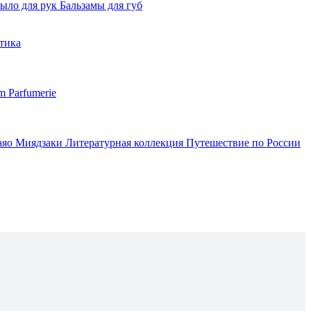
ыло для рук
Бальзамы для губ
тика
m Parfumerie
аяо Миядзаки
Литературная коллекция
Путешествие по России