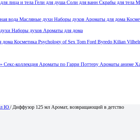
для лица и тела
Гели для душа
Соли для ванн
Скрабы для тела
М
ная вода
Масляные духи
Наборы духов
Ароматы для дома
Косме
 духи
Наборы духов
Ароматы для дома
я дома
Косметика
Psychology of Sex
Tom Ford
Byredo
Kilian
Vilhel
»
Секс-коллекция
Ароматы по Гарри Поттеру
Ароматы аниме Х
ал Ю
/
Диффузор 125 мл Аромат, возвращающий в детство