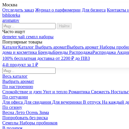
Москва
Отследить заказ
Журнал о парфюмерии
Для бизнеса
Контакты 
biblioteka
aromatov
Найти
Часто ищут
demeter
чай
семпл
наборы
Популярные товары
Каталог
Каталог
Выбрать аромат
Выбрать аромат
Наборы пробн
дома и косметика
Бренды
Бренды
Распродажа
Распродажа
Акци
100% бесплатная доставка от 2200 ₽ до ПВЗ
4-й продукт за 1 ₽
Весь каталог
Выбрать аромат
По настроению
Спокойствие и дзен
Уют и тепло
Романтика
Свежесть
Носталь
По ситуации
Для офиса
Для свидания
Для вечеринки
В отпуск
На каждый д
По сезону
Весна
Лето
Осень
Зима
Попробовать без риска
Семплы
Наборы пробников
В подарок