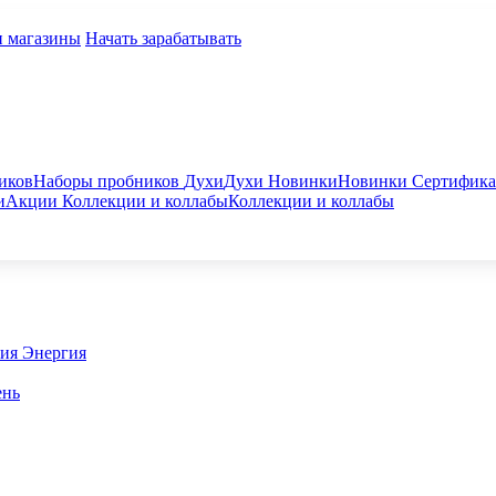
и магазины
Начать зарабатывать
иков
Наборы пробников
Духи
Духи
Новинки
Новинки
Сертифик
и
Акции
Коллекции и коллабы
Коллекции и коллабы
гия
Энергия
ень