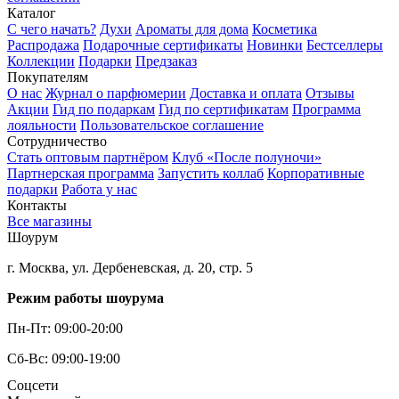
Каталог
С чего начать?
Духи
Ароматы для дома
Косметика
Распродажа
Подарочные сертификаты
Новинки
Бестселлеры
Коллекции
Подарки
Предзаказ
Покупателям
О нас
Журнал о парфюмерии
Доставка и оплата
Отзывы
Акции
Гид по подаркам
Гид по сертификатам
Программа
лояльности
Пользовательское соглашение
Сотрудничество
Стать оптовым партнёром
Клуб «После полуночи»
Партнерская программа
Запустить коллаб
Корпоративные
подарки
Работа у нас
Контакты
Все магазины
Шоурум
г. Москва, ул. Дербеневская, д. 20, стр. 5
Режим работы шоурума
Пн-Пт: 09:00-20:00
Сб-Вс: 09:00-19:00
Соцсети