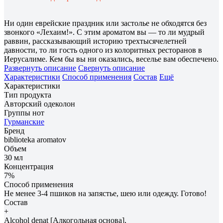
Ни один еврейские праздник или застолье не обходятся без
звонкого «Лехаим!». C этим ароматом вы — то ли мудрый
раввин, рассказывающий историю трехтысячелетней
давности, то ли гость одного из колоритных ресторанов в
Иерусалиме. Кем бы вы ни оказались, веселье вам обеспечено.
Развернуть описание
Свернуть описание
Характеристики
Способ применения
Состав
Ещё
Характеристики
Тип продукта
Авторский одеколон
Группы нот
Гурманские
Бренд
biblioteka aromatov
Объем
30 мл
Концентрация
7%
Способ применения
Не менее 3-4 пшиков на запястье, шею или одежду. Готово!
Состав
+
Alcohol denat [Алкогольная основа],