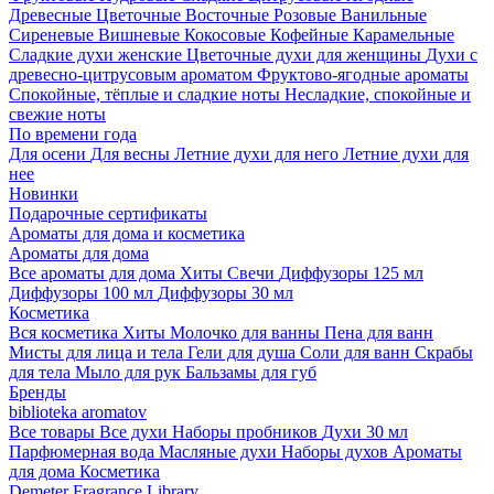
Древесные
Цветочные
Восточные
Розовые
Ванильные
Сиреневые
Вишневые
Кокосовые
Кофейные
Карамельные
Сладкие духи женские
Цветочные духи для женщины
Духи с
древесно-цитрусовым ароматом
Фруктово-ягодные ароматы
Спокойные, тёплые и сладкие ноты
Несладкие, спокойные и
свежие ноты
По времени года
Для осени
Для весны
Летние духи для него
Летние духи для
нее
Новинки
Подарочные сертификаты
Ароматы для дома и косметика
Ароматы для дома
Все ароматы для дома
Хиты
Свечи
Диффузоры 125 мл
Диффузоры 100 мл
Диффузоры 30 мл
Косметика
Вся косметика
Хиты
Молочко для ванны
Пена для ванн
Мисты для лица и тела
Гели для душа
Соли для ванн
Скрабы
для тела
Мыло для рук
Бальзамы для губ
Бренды
biblioteka aromatov
Все товары
Все духи
Наборы пробников
Духи 30 мл
Парфюмерная вода
Масляные духи
Наборы духов
Ароматы
для дома
Косметика
Demeter Fragrance Library