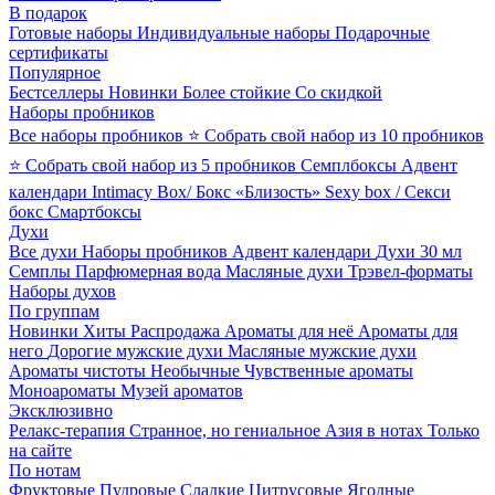
В подарок
Готовые наборы
Индивидуальные наборы
Подарочные
сертификаты
Популярное
Бестселлеры
Новинки
Более стойкие
Со скидкой
Наборы пробников
Все наборы пробников
⭐ Собрать свой набор из 10 пробников
⭐ Собрать свой набор из 5 пробников
Семплбоксы
Адвент
календари
Intimacy Box/ Бокс «Близость»
Sexy box / Секси
бокс
Смартбоксы
Духи
Все духи
Наборы пробников
Адвент календари
Духи 30 мл
Семплы
Парфюмерная вода
Масляные духи
Трэвел-форматы
Наборы духов
По группам
Новинки
Хиты
Распродажа
Ароматы для неё
Ароматы для
него
Дорогие мужские духи
Масляные мужские духи
Ароматы чистоты
Необычные
Чувственные ароматы
Моноароматы
Музей ароматов
Эксклюзивно
Релакс-терапия
Странное, но гениальное
Азия в нотах
Только
на сайте
По нотам
Фруктовые
Пудровые
Сладкие
Цитрусовые
Ягодные