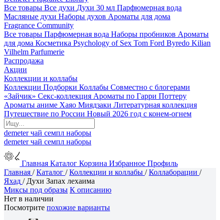
Все товары
Все духи
Духи 30 мл
Парфюмерная вода
Масляные духи
Наборы духов
Ароматы для дома
Fragrance Community
Все товары
Парфюмерная вода
Наборы пробников
Ароматы
для дома
Косметика
Psychology of Sex
Tom Ford
Byredo
Kilian
Vilhelm Parfumerie
Распродажа
Акции
Коллекции и коллабы
Коллекции
Подборки
Коллабы
Совместно с блогерами
«Зайчик»
Секс-коллекция
Ароматы по Гарри Поттеру
Ароматы аниме Хаяо Миядзаки
Литературная коллекция
Путешествие по России
Новый 2026 год с конем-огнем
demeter
чай
семпл
наборы
demeter
чай
семпл
наборы
Главная
Каталог
Корзина
Избранное
Профиль
Главная
/
Каталог
/
Коллекции и коллабы
/
Коллаборации
/
Яхад
/
Духи Запах лехаима
Миксы под образы
К описанию
Нет в наличии
Посмотрите
похожие варианты