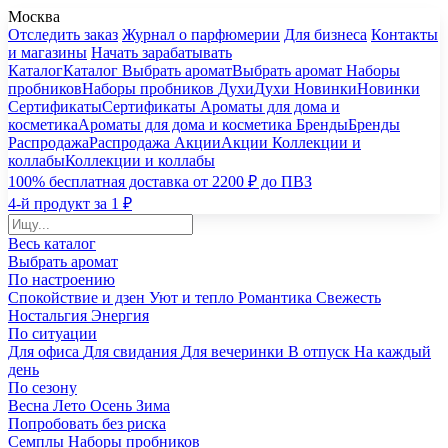
Москва
Отследить заказ
Журнал о парфюмерии
Для бизнеса
Контакты
и магазины
Начать зарабатывать
Каталог
Каталог
Выбрать аромат
Выбрать аромат
Наборы
пробников
Наборы пробников
Духи
Духи
Новинки
Новинки
Сертификаты
Сертификаты
Ароматы для дома и
косметика
Ароматы для дома и косметика
Бренды
Бренды
Распродажа
Распродажа
Акции
Акции
Коллекции и
коллабы
Коллекции и коллабы
100% бесплатная доставка от 2200 ₽ до ПВЗ
4-й продукт за 1 ₽
Весь каталог
Выбрать аромат
По настроению
Спокойствие и дзен
Уют и тепло
Романтика
Свежесть
Ностальгия
Энергия
По ситуации
Для офиса
Для свидания
Для вечеринки
В отпуск
На каждый
день
По сезону
Весна
Лето
Осень
Зима
Попробовать без риска
Семплы
Наборы пробников