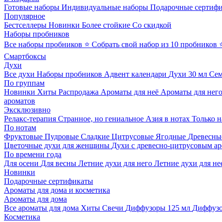
Готовые наборы
Индивидуальные наборы
Подарочные сертиф
Популярное
Бестселлеры
Новинки
Более стойкие
Со скидкой
Наборы пробников
Все наборы пробников
⭐ Собрать свой набор из 10 пробников
Смартбоксы
Духи
Все духи
Наборы пробников
Адвент календари
Духи 30 мл
Се
По группам
Новинки
Хиты
Распродажа
Ароматы для неё
Ароматы для нег
ароматов
Эксклюзивно
Релакс-терапия
Странное, но гениальное
Азия в нотах
Только н
По нотам
Фруктовые
Пудровые
Сладкие
Цитрусовые
Ягодные
Древесны
Цветочные духи для женщины
Духи с древесно-цитрусовым а
По времени года
Для осени
Для весны
Летние духи для него
Летние духи для не
Новинки
Подарочные сертификаты
Ароматы для дома и косметика
Ароматы для дома
Все ароматы для дома
Хиты
Свечи
Диффузоры 125 мл
Диффузо
Косметика