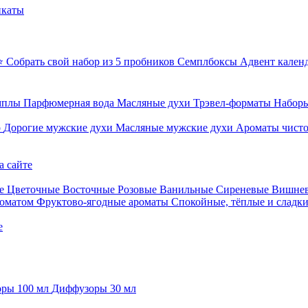
икаты
⭐ Собрать свой набор из 5 пробников
Семплбоксы
Адвент кален
мплы
Парфюмерная вода
Масляные духи
Трэвел-форматы
Наборы
о
Дорогие мужские духи
Масляные мужские духи
Ароматы чист
а сайте
е
Цветочные
Восточные
Розовые
Ванильные
Сиреневые
Вишне
роматом
Фруктово-ягодные ароматы
Спокойные, тёплые и сладк
е
ры 100 мл
Диффузоры 30 мл