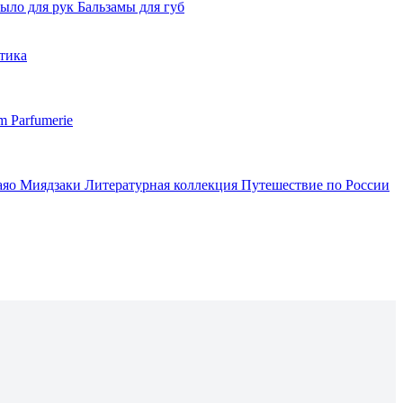
ыло для рук
Бальзамы для губ
тика
m Parfumerie
аяо Миядзаки
Литературная коллекция
Путешествие по России