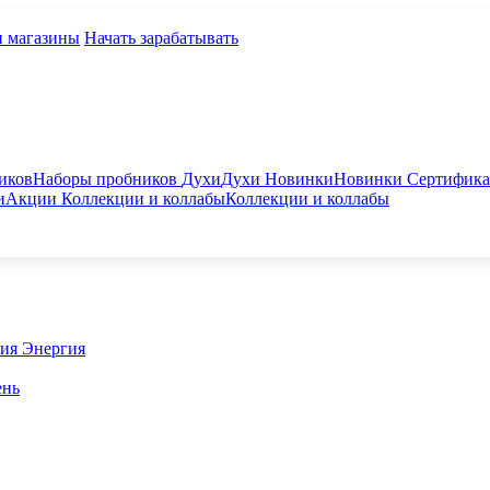
и магазины
Начать зарабатывать
иков
Наборы пробников
Духи
Духи
Новинки
Новинки
Сертифик
и
Акции
Коллекции и коллабы
Коллекции и коллабы
гия
Энергия
ень