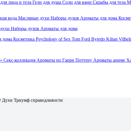
для лица и тела
Гели для душа
Соли для ванн
Скрабы для тела
М
ная вода
Масляные духи
Наборы духов
Ароматы для дома
Косме
 духи
Наборы духов
Ароматы для дома
я дома
Косметика
Psychology of Sex
Tom Ford
Byredo
Kilian
Vilhel
»
Секс-коллекция
Ароматы по Гарри Поттеру
Ароматы аниме Х
/
Духи Триумф справедливости