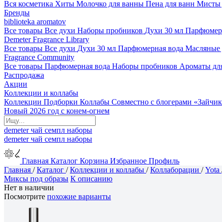
Вся косметика
Хиты
Молочко для ванны
Пена для ванн
Мисты 
Бренды
biblioteka aromatov
Все товары
Все духи
Наборы пробников
Духи 30 мл
Парфюмер
Demeter Fragrance Library
Все товары
Все духи
Духи 30 мл
Парфюмерная вода
Масляные
Fragrance Community
Все товары
Парфюмерная вода
Наборы пробников
Ароматы дл
Распродажа
Акции
Коллекции и коллабы
Коллекции
Подборки
Коллабы
Совместно с блогерами
«Зайчик
Новый 2026 год с конем-огнем
demeter
чай
семпл
наборы
demeter
чай
семпл
наборы
Главная
Каталог
Корзина
Избранное
Профиль
Главная
/
Каталог
/
Коллекции и коллабы
/
Коллаборации
/
Yota
Миксы под образы
К описанию
Нет в наличии
Посмотрите
похожие варианты