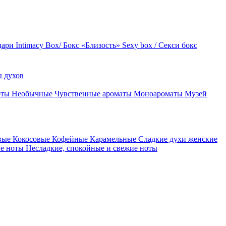
дари
Intimacy Box/ Бокс «Близость»
Sexy box / Секси бокс
 духов
оты
Необычные
Чувственные ароматы
Моноароматы
Музей
вые
Кокосовые
Кофейные
Карамельные
Сладкие духи женские
ие ноты
Несладкие, спокойные и свежие ноты