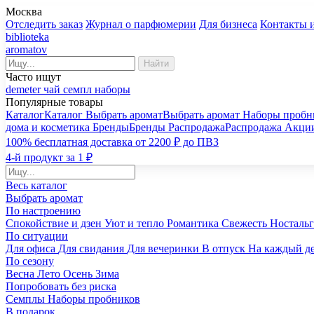
Москва
Отследить заказ
Журнал о парфюмерии
Для бизнеса
Контакты 
biblioteka
aromatov
Найти
Часто ищут
demeter
чай
семпл
наборы
Популярные товары
Каталог
Каталог
Выбрать аромат
Выбрать аромат
Наборы пробн
дома и косметика
Бренды
Бренды
Распродажа
Распродажа
Акци
100% бесплатная доставка от 2200 ₽ до ПВЗ
4-й продукт за 1 ₽
Весь каталог
Выбрать аромат
По настроению
Спокойствие и дзен
Уют и тепло
Романтика
Свежесть
Носталь
По ситуации
Для офиса
Для свидания
Для вечеринки
В отпуск
На каждый д
По сезону
Весна
Лето
Осень
Зима
Попробовать без риска
Семплы
Наборы пробников
В подарок