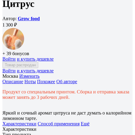
Цитрус
Автор:
Grow food
1 300 ₽
+ 39 бонусов
Войти
и купить дешевле
Товар распродан
Войти
и купить дешевле
Москва
Изменить
Описание
Ноты
Похожее
Об авторе
Продукт со специальным принтом. Сборка и отправка заказа
может занять до 3 рабочих дней.
Яркий и сочный аромат цитруса не даст думать о калорийном
лимонном тарте.
Характеристики
Способ применения
Ещё
Характеристики
Тип продукта