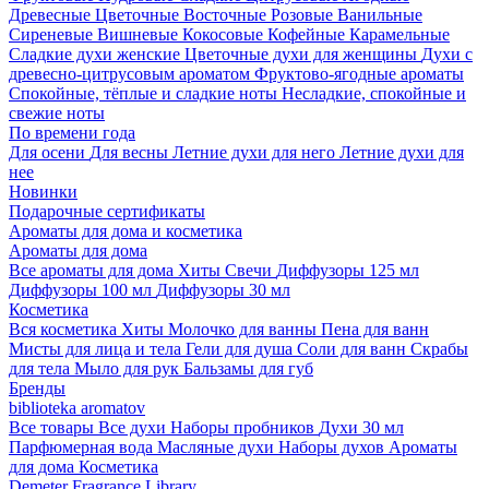
Древесные
Цветочные
Восточные
Розовые
Ванильные
Сиреневые
Вишневые
Кокосовые
Кофейные
Карамельные
Сладкие духи женские
Цветочные духи для женщины
Духи с
древесно-цитрусовым ароматом
Фруктово-ягодные ароматы
Спокойные, тёплые и сладкие ноты
Несладкие, спокойные и
свежие ноты
По времени года
Для осени
Для весны
Летние духи для него
Летние духи для
нее
Новинки
Подарочные сертификаты
Ароматы для дома и косметика
Ароматы для дома
Все ароматы для дома
Хиты
Свечи
Диффузоры 125 мл
Диффузоры 100 мл
Диффузоры 30 мл
Косметика
Вся косметика
Хиты
Молочко для ванны
Пена для ванн
Мисты для лица и тела
Гели для душа
Соли для ванн
Скрабы
для тела
Мыло для рук
Бальзамы для губ
Бренды
biblioteka aromatov
Все товары
Все духи
Наборы пробников
Духи 30 мл
Парфюмерная вода
Масляные духи
Наборы духов
Ароматы
для дома
Косметика
Demeter Fragrance Library