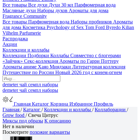
Все товары
Все духи
Духи 30 мл
Парфюмерная вода
Масляные духи
Наборы духов
Ароматы для дома
Fragrance Community
Все товары
Парфюмерная вода
Наборы пробников
Ароматы
для дома
Косметика
Psychology of Sex
Tom Ford
Byredo
Kilian
Vilhelm Parfumerie
Распродажа
Акции
Коллекции и коллабы
Коллекции
Подборки
Коллабы
Совместно с блогерами
«Зайчик»
Секс-коллекция
Ароматы по Гарри Поттеру
Ароматы аниме Хаяо Миядзаки
Литературная коллекция
Путешествие по России
Новый 2026 год с конем-огнем
demeter
чай
семпл
наборы
demeter
чай
семпл
наборы
Главная
Каталог
Корзина
Избранное
Профиль
Главная
/
Каталог
/
Коллекции и коллабы
/
Коллаборации
/
Grow food
/
Свеча Цитрус
Миксы под образы
К описанию
Нет в наличии
Посмотрите
похожие варианты