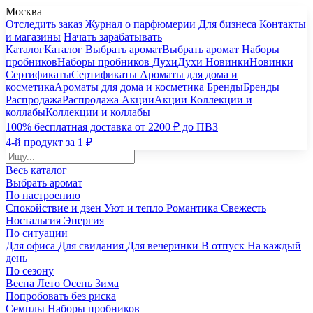
Москва
Отследить заказ
Журнал о парфюмерии
Для бизнеса
Контакты
и магазины
Начать зарабатывать
Каталог
Каталог
Выбрать аромат
Выбрать аромат
Наборы
пробников
Наборы пробников
Духи
Духи
Новинки
Новинки
Сертификаты
Сертификаты
Ароматы для дома и
косметика
Ароматы для дома и косметика
Бренды
Бренды
Распродажа
Распродажа
Акции
Акции
Коллекции и
коллабы
Коллекции и коллабы
100% бесплатная доставка от 2200 ₽ до ПВЗ
4-й продукт за 1 ₽
Весь каталог
Выбрать аромат
По настроению
Спокойствие и дзен
Уют и тепло
Романтика
Свежесть
Ностальгия
Энергия
По ситуации
Для офиса
Для свидания
Для вечеринки
В отпуск
На каждый
день
По сезону
Весна
Лето
Осень
Зима
Попробовать без риска
Семплы
Наборы пробников