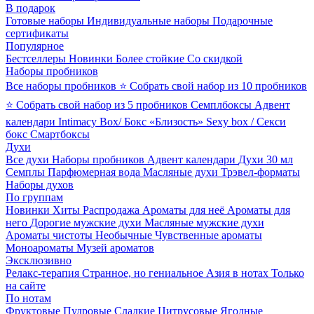
В подарок
Готовые наборы
Индивидуальные наборы
Подарочные
сертификаты
Популярное
Бестселлеры
Новинки
Более стойкие
Со скидкой
Наборы пробников
Все наборы пробников
⭐ Собрать свой набор из 10 пробников
⭐ Собрать свой набор из 5 пробников
Семплбоксы
Адвент
календари
Intimacy Box/ Бокс «Близость»
Sexy box / Секси
бокс
Смартбоксы
Духи
Все духи
Наборы пробников
Адвент календари
Духи 30 мл
Семплы
Парфюмерная вода
Масляные духи
Трэвел-форматы
Наборы духов
По группам
Новинки
Хиты
Распродажа
Ароматы для неё
Ароматы для
него
Дорогие мужские духи
Масляные мужские духи
Ароматы чистоты
Необычные
Чувственные ароматы
Моноароматы
Музей ароматов
Эксклюзивно
Релакс-терапия
Странное, но гениальное
Азия в нотах
Только
на сайте
По нотам
Фруктовые
Пудровые
Сладкие
Цитрусовые
Ягодные