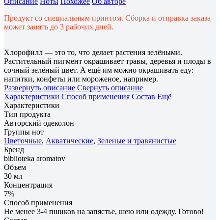
Описание
Ноты
Похожее
Об авторе
Продукт со специальным принтом. Сборка и отправка заказа
может занять до 3 рабочих дней.
Хлорофилл — это то, что делает растения зелёными.
Растительный пигмент окрашивает травы, деревья и плоды в
сочный зелёный цвет. А ещё им можно окрашивать еду:
напитки, конфеты или мороженое, например.
Развернуть описание
Свернуть описание
Характеристики
Способ применения
Состав
Ещё
Характеристики
Тип продукта
Авторский одеколон
Группы нот
Цветочные
,
Акватические
,
Зеленые и травянистые
Бренд
biblioteka aromatov
Объем
30 мл
Концентрация
7%
Способ применения
Не менее 3-4 пшиков на запястье, шею или одежду. Готово!