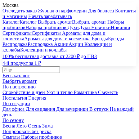
Москва
Отследить заказ
Журнал о парфюмерии
Для бизнеса
Контакты
и магазины
Начать зарабатывать
Каталог
Каталог
Выбрать аромат
Выбрать аромат
Наборы
пробников
Наборы пробников
Духи
Духи
Новинки
Новинки
Сертификаты
Сертификаты
Ароматы для дома и
косметика
Ароматы для дома и косметика
Бренды
Бренды
Распродажа
Распродажа
Акции
Акции
Коллекции и
коллабы
Коллекции и коллабы
100% бесплатная доставка от 2200 ₽ до ПВЗ
4-й продукт за 1 ₽
Весь каталог
Выбрать аромат
По настроению
Спокойствие и дзен
Уют и тепло
Романтика
Свежесть
Ностальгия
Энергия
По ситуации
Для офиса
Для свидания
Для вечеринки
В отпуск
На каждый
день
По сезону
Весна
Лето
Осень
Зима
Попробовать без риска
Семплы
Наборы пробников