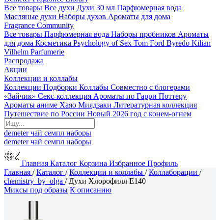
Все товары
Все духи
Духи 30 мл
Парфюмерная вода
Масляные духи
Наборы духов
Ароматы для дома
Fragrance Community
Все товары
Парфюмерная вода
Наборы пробников
Ароматы
для дома
Косметика
Psychology of Sex
Tom Ford
Byredo
Kilian
Vilhelm Parfumerie
Распродажа
Акции
Коллекции и коллабы
Коллекции
Подборки
Коллабы
Совместно с блогерами
«Зайчик»
Секс-коллекция
Ароматы по Гарри Поттеру
Ароматы аниме Хаяо Миядзаки
Литературная коллекция
Путешествие по России
Новый 2026 год с конем-огнем
demeter
чай
семпл
наборы
demeter
чай
семпл
наборы
Главная
Каталог
Корзина
Избранное
Профиль
Главная
/
Каталог
/
Коллекции и коллабы
/
Коллаборации
/
chemistry_by_olga
/
Духи Хлорофилл E140
Миксы под образы
К описанию