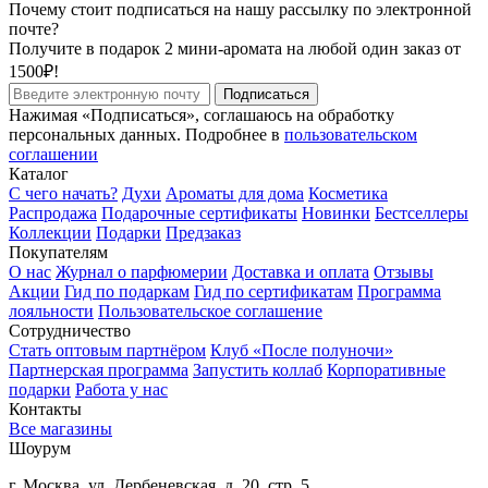
Почему стоит подписаться на нашу рассылку по электронной
почте?
Получите в подарок 2 мини-аромата на любой один заказ от
1500₽!
Подписаться
Нажимая «Подписаться», соглашаюсь на обработку
персональных данных. Подробнее в
пользовательском
соглашении
Каталог
С чего начать?
Духи
Ароматы для дома
Косметика
Распродажа
Подарочные сертификаты
Новинки
Бестселлеры
Коллекции
Подарки
Предзаказ
Покупателям
О нас
Журнал о парфюмерии
Доставка и оплата
Отзывы
Акции
Гид по подаркам
Гид по сертификатам
Программа
лояльности
Пользовательское соглашение
Сотрудничество
Стать оптовым партнёром
Клуб «После полуночи»
Партнерская программа
Запустить коллаб
Корпоративные
подарки
Работа у нас
Контакты
Все магазины
Шоурум
г. Москва, ул. Дербеневская, д. 20, стр. 5