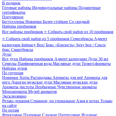
В подарок
Готовые наборы
Индивидуальные наборы
Подарочные
сертификаты
Популярное
Бестселлеры
Новинки
Более стойкие
Со скидкой
Наборы пробников
Все наборы пробников
⭐ Собрать свой набор из 10 пробников
⭐ Собрать свой набор из 5 пробников
Семплбоксы
Адвент
календари
Intimacy Box/ Бокс «Близость»
Sexy box / Секси
бокс
Смартбоксы
Духи
Все духи
Наборы пробников
Адвент календари
Духи 30 мл
Семплы
Парфюмерная вода
Масляные духи
Трэвел-форматы
Наборы духов
По группам
Новинки
Хиты
Распродажа
Ароматы для неё
Ароматы для
него
Дорогие мужские духи
Масляные мужские духи
Ароматы чистоты
Необычные
Чувственные ароматы
Моноароматы
Музей ароматов
Эксклюзивно
Релакс-терапия
Странное, но гениальное
Азия в нотах
Только
на сайте
По нотам
Фруктовые
Пудровые
Сладкие
Цитрусовые
Ягодные