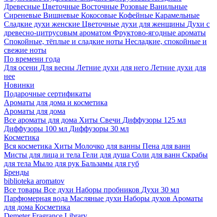
Древесные
Цветочные
Восточные
Розовые
Ванильные
Сиреневые
Вишневые
Кокосовые
Кофейные
Карамельные
Сладкие духи женские
Цветочные духи для женщины
Духи с
древесно-цитрусовым ароматом
Фруктово-ягодные ароматы
Спокойные, тёплые и сладкие ноты
Несладкие, спокойные и
свежие ноты
По времени года
Для осени
Для весны
Летние духи для него
Летние духи для
нее
Новинки
Подарочные сертификаты
Ароматы для дома и косметика
Ароматы для дома
Все ароматы для дома
Хиты
Свечи
Диффузоры 125 мл
Диффузоры 100 мл
Диффузоры 30 мл
Косметика
Вся косметика
Хиты
Молочко для ванны
Пена для ванн
Мисты для лица и тела
Гели для душа
Соли для ванн
Скрабы
для тела
Мыло для рук
Бальзамы для губ
Бренды
biblioteka aromatov
Все товары
Все духи
Наборы пробников
Духи 30 мл
Парфюмерная вода
Масляные духи
Наборы духов
Ароматы
для дома
Косметика
Demeter Fragrance Library