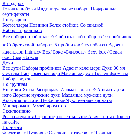
В подарок
Готовые наборы
Индивидуальные наборы
Подарочные
сертификаты
Популярное
Бестселлеры
Новинки
Более стойкие
Со скидкой
Наборы пробников
Все наборы пробников
⭐ Собрать свой набор из 10 пробников
⭐ Собрать свой набор из 5 пробников
Семплбоксы
Адвент
календари
Intimacy Box/ Бокс «Близость»
Sexy box / Секси
бокс
Смартбоксы
Духи
Все духи
Наборы пробников
Адвент календари
Духи 30 мл
Семплы
Парфюмерная вода
Масляные духи
Трэвел-форматы
Наборы духов
По группам
Новинки
Хиты
Распродажа
Ароматы для неё
Ароматы для
него
Дорогие мужские духи
Масляные мужские духи
Ароматы чистоты
Необычные
Чувственные ароматы
Моноароматы
Музей ароматов
Эксклюзивно
Релакс-терапия
Странное, но гениальное
Азия в нотах
Только
на сайте
По нотам
Фруктовые
Пудровые
Сладкие
Цитрусовые
Ягодные