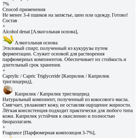
7%
Способ применения
Не менее 3-4 пшиков на запястье, шею или одежду. Готово!
Состав
+
Alcohol denat [Алкогольная основа],
Алкогольная основа
Этиловый спирт, полученный из кукурузы путем
ферментации. Служит основой для растворения
парфюмерных компонентов. Обеспечивает их стойкость и
длительный срок хранения.
+
Caprylic / Capric Triglyceride [Каприлик / Каприлик
триглицерид],
Каприлик / Каприлик триглицерид
Натуральный компонент, полученный из кокосового масла.
Смягчает, увлажняет кожу, не оставляя ощущение жирности.
Лёгкая консистенция подходит практически для любого типа
кожи. Каприлик устойчив к окислению и полностью
биоразлагаем.
+
Fragrance [Парфюмерная композиция 3-7%],