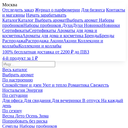
Москва
Отследить заказ
Журнал о парфюмерии
Для бизнеса
Контакты
и магазины
Начать зарабатывать
Каталог
Каталог
Выбрать аромат
Выбрать аромат
Наборы
пробников
Наборы пробников
Духи
Духи
Новинки
Новинки
Сертификаты
Сертификаты
Ароматы для дома и
косметика
Ароматы для дома и косметика
Бренды
Бренды
Распродажа
Распродажа
Акции
Акции
Коллекции и
коллабы
Коллекции и коллабы
100% бесплатная доставка от 2200 ₽ до ПВЗ
4-й продукт за 1 ₽
Весь каталог
Выбрать аромат
По настроению
Спокойствие и дзен
Уют и тепло
Романтика
Свежесть
Ностальгия
Энергия
По ситуации
Для офиса
Для свидания
Для вечеринки
В отпуск
На каждый
день
По сезону
Весна
Лето
Осень
Зима
Попробовать без риска
Семплы
Наборы пробников