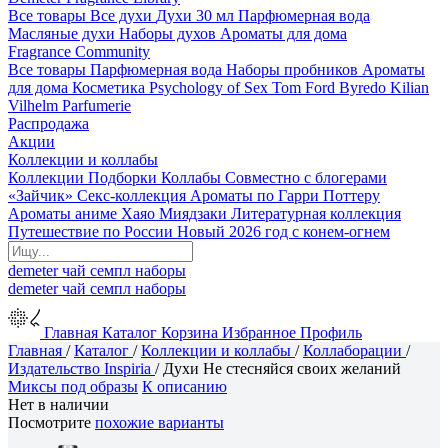
Все товары
Все духи
Духи 30 мл
Парфюмерная вода
Масляные духи
Наборы духов
Ароматы для дома
Fragrance Community
Все товары
Парфюмерная вода
Наборы пробников
Ароматы
для дома
Косметика
Psychology of Sex
Tom Ford
Byredo
Kilian
Vilhelm Parfumerie
Распродажа
Акции
Коллекции и коллабы
Коллекции
Подборки
Коллабы
Совместно с блогерами
«Зайчик»
Секс-коллекция
Ароматы по Гарри Поттеру
Ароматы аниме Хаяо Миядзаки
Литературная коллекция
Путешествие по России
Новый 2026 год с конем-огнем
demeter
чай
семпл
наборы
demeter
чай
семпл
наборы
Главная
Каталог
Корзина
Избранное
Профиль
Главная
/
Каталог
/
Коллекции и коллабы
/
Коллаборации
/
Издательство Inspiria
/
Духи Не стесняйся своих желаний
Миксы под образы
К описанию
Нет в наличии
Посмотрите
похожие варианты