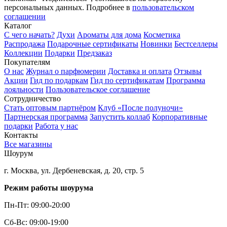
персональных данных. Подробнее в
пользовательском
соглашении
Каталог
С чего начать?
Духи
Ароматы для дома
Косметика
Распродажа
Подарочные сертификаты
Новинки
Бестселлеры
Коллекции
Подарки
Предзаказ
Покупателям
О нас
Журнал о парфюмерии
Доставка и оплата
Отзывы
Акции
Гид по подаркам
Гид по сертификатам
Программа
лояльности
Пользовательское соглашение
Сотрудничество
Стать оптовым партнёром
Клуб «После полуночи»
Партнерская программа
Запустить коллаб
Корпоративные
подарки
Работа у нас
Контакты
Все магазины
Шоурум
г. Москва, ул. Дербеневская, д. 20, стр. 5
Режим работы шоурума
Пн-Пт: 09:00-20:00
Сб-Вс: 09:00-19:00