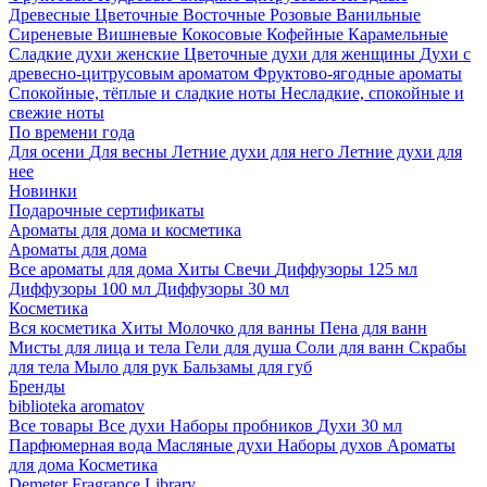
Древесные
Цветочные
Восточные
Розовые
Ванильные
Сиреневые
Вишневые
Кокосовые
Кофейные
Карамельные
Сладкие духи женские
Цветочные духи для женщины
Духи с
древесно-цитрусовым ароматом
Фруктово-ягодные ароматы
Спокойные, тёплые и сладкие ноты
Несладкие, спокойные и
свежие ноты
По времени года
Для осени
Для весны
Летние духи для него
Летние духи для
нее
Новинки
Подарочные сертификаты
Ароматы для дома и косметика
Ароматы для дома
Все ароматы для дома
Хиты
Свечи
Диффузоры 125 мл
Диффузоры 100 мл
Диффузоры 30 мл
Косметика
Вся косметика
Хиты
Молочко для ванны
Пена для ванн
Мисты для лица и тела
Гели для душа
Соли для ванн
Скрабы
для тела
Мыло для рук
Бальзамы для губ
Бренды
biblioteka aromatov
Все товары
Все духи
Наборы пробников
Духи 30 мл
Парфюмерная вода
Масляные духи
Наборы духов
Ароматы
для дома
Косметика
Demeter Fragrance Library