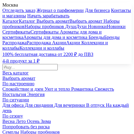
Москва
Отследить заказ
Журнал о парфюмерии
Для бизнеса
Контакты
и магазины
Начать зарабатывать
Каталог
Каталог
Выбрать аромат
Выбрать аромат
Наборы
пробников
Наборы пробников
Духи
Духи
Новинки
Новинки
Сертификаты
Сертификаты
Ароматы для дома и
косметика
Ароматы для дома и косметика
Бренды
Бренды
Распродажа
Распродажа
Акции
Акции
Коллекции и
коллабы
Коллекции и коллабы
100% бесплатная доставка от 2200 ₽ до ПВЗ
4-й продукт за 1 ₽
Весь каталог
Выбрать аромат
По настроению
Спокойствие и дзен
Уют и тепло
Романтика
Свежесть
Ностальгия
Энергия
По ситуации
Для офиса
Для свидания
Для вечеринки
В отпуск
На каждый
день
По сезону
Весна
Лето
Осень
Зима
Попробовать без риска
Семплы
Наборы пробников