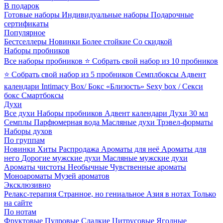
В подарок
Готовые наборы
Индивидуальные наборы
Подарочные
сертификаты
Популярное
Бестселлеры
Новинки
Более стойкие
Со скидкой
Наборы пробников
Все наборы пробников
⭐ Собрать свой набор из 10 пробников
⭐ Собрать свой набор из 5 пробников
Семплбоксы
Адвент
календари
Intimacy Box/ Бокс «Близость»
Sexy box / Секси
бокс
Смартбоксы
Духи
Все духи
Наборы пробников
Адвент календари
Духи 30 мл
Семплы
Парфюмерная вода
Масляные духи
Трэвел-форматы
Наборы духов
По группам
Новинки
Хиты
Распродажа
Ароматы для неё
Ароматы для
него
Дорогие мужские духи
Масляные мужские духи
Ароматы чистоты
Необычные
Чувственные ароматы
Моноароматы
Музей ароматов
Эксклюзивно
Релакс-терапия
Странное, но гениальное
Азия в нотах
Только
на сайте
По нотам
Фруктовые
Пудровые
Сладкие
Цитрусовые
Ягодные