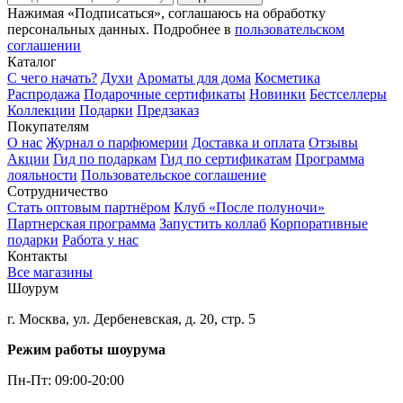
Нажимая «Подписаться», соглашаюсь на обработку
персональных данных. Подробнее в
пользовательском
соглашении
Каталог
С чего начать?
Духи
Ароматы для дома
Косметика
Распродажа
Подарочные сертификаты
Новинки
Бестселлеры
Коллекции
Подарки
Предзаказ
Покупателям
О нас
Журнал о парфюмерии
Доставка и оплата
Отзывы
Акции
Гид по подаркам
Гид по сертификатам
Программа
лояльности
Пользовательское соглашение
Сотрудничество
Стать оптовым партнёром
Клуб «После полуночи»
Партнерская программа
Запустить коллаб
Корпоративные
подарки
Работа у нас
Контакты
Все магазины
Шоурум
г. Москва, ул. Дербеневская, д. 20, стр. 5
Режим работы шоурума
Пн-Пт: 09:00-20:00