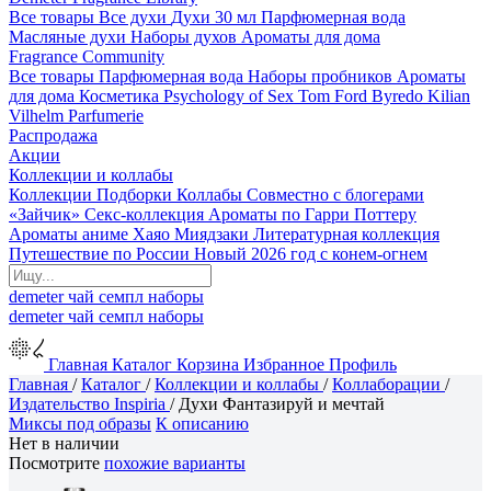
Все товары
Все духи
Духи 30 мл
Парфюмерная вода
Масляные духи
Наборы духов
Ароматы для дома
Fragrance Community
Все товары
Парфюмерная вода
Наборы пробников
Ароматы
для дома
Косметика
Psychology of Sex
Tom Ford
Byredo
Kilian
Vilhelm Parfumerie
Распродажа
Акции
Коллекции и коллабы
Коллекции
Подборки
Коллабы
Совместно с блогерами
«Зайчик»
Секс-коллекция
Ароматы по Гарри Поттеру
Ароматы аниме Хаяо Миядзаки
Литературная коллекция
Путешествие по России
Новый 2026 год с конем-огнем
demeter
чай
семпл
наборы
demeter
чай
семпл
наборы
Главная
Каталог
Корзина
Избранное
Профиль
Главная
/
Каталог
/
Коллекции и коллабы
/
Коллаборации
/
Издательство Inspiria
/
Духи Фантазируй и мечтай
Миксы под образы
К описанию
Нет в наличии
Посмотрите
похожие варианты