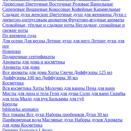
Древесные
Цветочные
Восточные
Розовые
Ванильные
Сиреневые
Вишневые
Кокосовые
Кофейные
Карамельные
Сладкие духи женские
Цветочные духи для женщины
Духи с
древесно-цитрусовым ароматом
Фруктово-ягодные ароматы
Спокойные, тёплые и сладкие ноты
Несладкие, спокойные и
свежие ноты
По времени года
Для осени
Для весны
Летние духи для него
Летние духи для
нее
Новинки
Подарочные сертификаты
Ароматы для дома и косметика
Ароматы для дома
Все ароматы для дома
Хиты
Свечи
Диффузоры 125 мл
Диффузоры 100 мл
Диффузоры 30 мл
Косметика
Вся косметика
Хиты
Молочко для ванны
Пена для ванн
Мисты для лица и тела
Гели для душа
Соли для ванн
Скрабы
для тела
Мыло для рук
Бальзамы для губ
Бренды
biblioteka aromatov
Все товары
Все духи
Наборы пробников
Духи 30 мл
Парфюмерная вода
Масляные духи
Наборы духов
Ароматы
для дома
Косметика
Demeter Fragrance Library