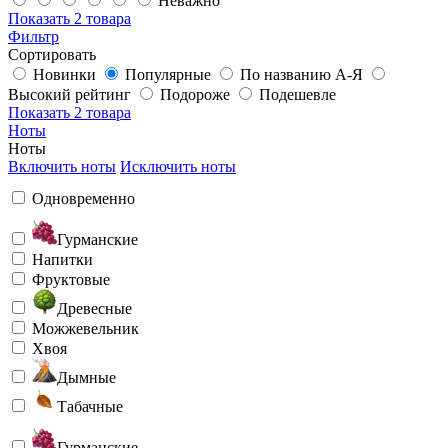
Неважно
Показать
2 товара
Фильтр
Сортировать
Новинки
Популярные
По названию А-Я
Высокий рейтинг
Подороже
Подешевле
Показать
2 товара
Ноты
Ноты
Включить ноты
Исключить ноты
Одновременно
Гурманские
Напитки
Фруктовые
Древесные
Можжевельник
Хвоя
Дымные
Табачные
Гурманские