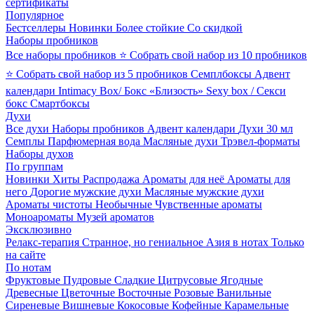
сертификаты
Популярное
Бестселлеры
Новинки
Более стойкие
Со скидкой
Наборы пробников
Все наборы пробников
⭐ Собрать свой набор из 10 пробников
⭐ Собрать свой набор из 5 пробников
Семплбоксы
Адвент
календари
Intimacy Box/ Бокс «Близость»
Sexy box / Секси
бокс
Смартбоксы
Духи
Все духи
Наборы пробников
Адвент календари
Духи 30 мл
Семплы
Парфюмерная вода
Масляные духи
Трэвел-форматы
Наборы духов
По группам
Новинки
Хиты
Распродажа
Ароматы для неё
Ароматы для
него
Дорогие мужские духи
Масляные мужские духи
Ароматы чистоты
Необычные
Чувственные ароматы
Моноароматы
Музей ароматов
Эксклюзивно
Релакс-терапия
Странное, но гениальное
Азия в нотах
Только
на сайте
По нотам
Фруктовые
Пудровые
Сладкие
Цитрусовые
Ягодные
Древесные
Цветочные
Восточные
Розовые
Ванильные
Сиреневые
Вишневые
Кокосовые
Кофейные
Карамельные