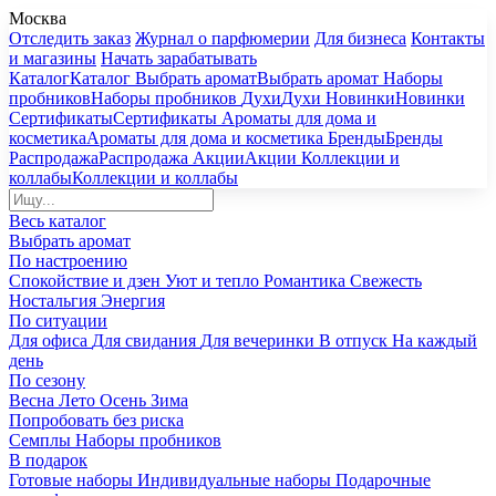
Москва
Отследить заказ
Журнал о парфюмерии
Для бизнеса
Контакты
и магазины
Начать зарабатывать
Каталог
Каталог
Выбрать аромат
Выбрать аромат
Наборы
пробников
Наборы пробников
Духи
Духи
Новинки
Новинки
Сертификаты
Сертификаты
Ароматы для дома и
косметика
Ароматы для дома и косметика
Бренды
Бренды
Распродажа
Распродажа
Акции
Акции
Коллекции и
коллабы
Коллекции и коллабы
Весь каталог
Выбрать аромат
По настроению
Спокойствие и дзен
Уют и тепло
Романтика
Свежесть
Ностальгия
Энергия
По ситуации
Для офиса
Для свидания
Для вечеринки
В отпуск
На каждый
день
По сезону
Весна
Лето
Осень
Зима
Попробовать без риска
Семплы
Наборы пробников
В подарок
Готовые наборы
Индивидуальные наборы
Подарочные