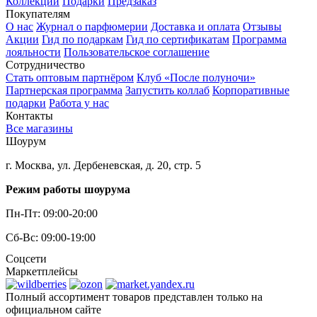
Коллекции
Подарки
Предзаказ
Покупателям
О нас
Журнал о парфюмерии
Доставка и оплата
Отзывы
Акции
Гид по подаркам
Гид по сертификатам
Программа
лояльности
Пользовательское соглашение
Сотрудничество
Стать оптовым партнёром
Клуб «После полуночи»
Партнерская программа
Запустить коллаб
Корпоративные
подарки
Работа у нас
Контакты
Все магазины
Шоурум
г. Москва, ул. Дербеневская, д. 20, стр. 5
Режим работы шоурума
Пн-Пт: 09:00-20:00
Сб-Вс: 09:00-19:00
Соцсети
Маркетплейсы
Полный ассортимент товаров представлен только на
официальном сайте