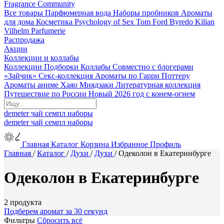
Fragrance Community
Все товары
Парфюмерная вода
Наборы пробников
Ароматы
для дома
Косметика
Psychology of Sex
Tom Ford
Byredo
Kilian
Vilhelm Parfumerie
Распродажа
Акции
Коллекции и коллабы
Коллекции
Подборки
Коллабы
Совместно с блогерами
«Зайчик»
Секс-коллекция
Ароматы по Гарри Поттеру
Ароматы аниме Хаяо Миядзаки
Литературная коллекция
Путешествие по России
Новый 2026 год с конем-огнем
demeter
чай
семпл
наборы
demeter
чай
семпл
наборы
Главная
Каталог
Корзина
Избранное
Профиль
Главная
/
Каталог
/
Духи
/
Духи
/
Одеколон в Екатеринбурге
Одеколон в Екатеринбурге
2 продукта
Подберем аромат за 30 секунд
Фильтры
Сбросить всё