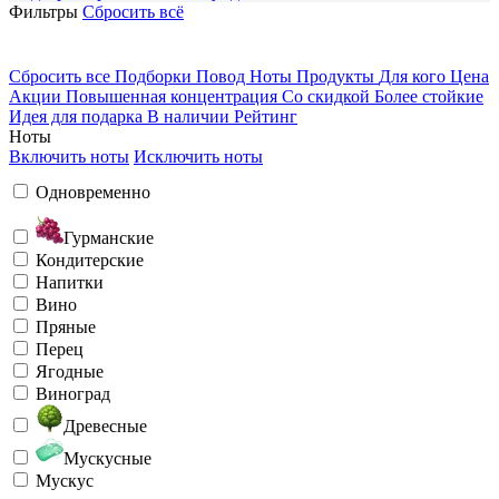
Фильтры
Сбросить всё
Сбросить все
Подборки
Повод
Ноты
Продукты
Для кого
Цена
Акции
Повышенная концентрация
Со скидкой
Более стойкие
Идея для подарка
В наличии
Рейтинг
Ноты
Включить ноты
Исключить ноты
Одновременно
Гурманские
Кондитерские
Напитки
Вино
Пряные
Перец
Ягодные
Виноград
Древесные
Мускусные
Мускус