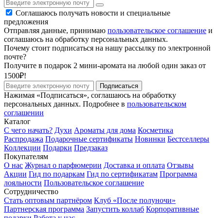
Соглашаюсь получать новости и специальные
предложения
Отправляя данные, принимаю
пользовательское соглашение
и
соглашаюсь на обработку персональных данных.
Почему стоит подписаться на нашу рассылку по электронной
почте?
Получите в подарок 2 мини-аромата на любой один заказ от
1500₽!
Подписаться
Нажимая «Подписаться», соглашаюсь на обработку
персональных данных. Подробнее в
пользовательском
соглашении
Каталог
С чего начать?
Духи
Ароматы для дома
Косметика
Распродажа
Подарочные сертификаты
Новинки
Бестселлеры
Коллекции
Подарки
Предзаказ
Покупателям
О нас
Журнал о парфюмерии
Доставка и оплата
Отзывы
Акции
Гид по подаркам
Гид по сертификатам
Программа
лояльности
Пользовательское соглашение
Сотрудничество
Стать оптовым партнёром
Клуб «После полуночи»
Партнерская программа
Запустить коллаб
Корпоративные
подарки
Работа у нас