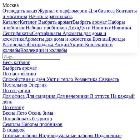
Москва
Отследить заказ
Журнал о парфюмерии
Для бизнеса
Контакты
и магазины
Начать зарабатывать
Каталог
Каталог
Выбрать аромат
Выбрать аромат
Наборы
пробников
Наборы пробников
Духи
Духи
Новинки
Новинки
Сертификаты
Сертификаты
Ароматы для дома и
косметика
Ароматы для дома и косметика
Бренды
Бренды
Распродажа
Распродажа
Акции
Акции
Коллекции и
коллабы
Коллекции и коллабы
Весь каталог
Выбрать аромат
По настроению
Спокойствие и дзен
Уют и тепло
Романтика
Свежесть
Ностальгия
Энергия
По ситуации
Для офиса
Для свидания
Для вечеринки
В отпуск
На каждый
день
По сезону
Весна
Лето
Осень
Зима
Попробовать без риска
Семплы
Наборы пробников
В подарок
Готовые наборы
Индивидуальные наборы
Подарочные