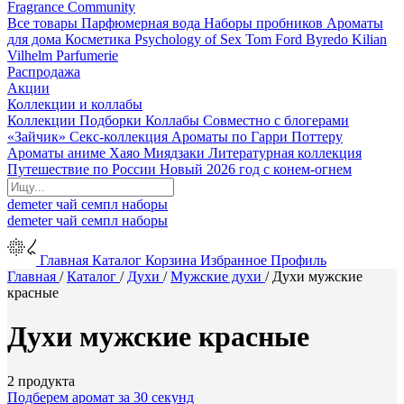
Fragrance Community
Все товары
Парфюмерная вода
Наборы пробников
Ароматы
для дома
Косметика
Psychology of Sex
Tom Ford
Byredo
Kilian
Vilhelm Parfumerie
Распродажа
Акции
Коллекции и коллабы
Коллекции
Подборки
Коллабы
Совместно с блогерами
«Зайчик»
Секс-коллекция
Ароматы по Гарри Поттеру
Ароматы аниме Хаяо Миядзаки
Литературная коллекция
Путешествие по России
Новый 2026 год с конем-огнем
demeter
чай
семпл
наборы
demeter
чай
семпл
наборы
Главная
Каталог
Корзина
Избранное
Профиль
Главная
/
Каталог
/
Духи
/
Мужские духи
/
Духи мужские
красные
Духи мужские красные
2 продукта
Подберем аромат за 30 секунд