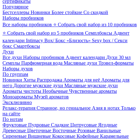
сертификаты
Популярное
Бестселлеры
Новинки
Более стойкие
Со скидкой
Наборы пробников
Все наборы пробников
⭐ Собрать свой набор из 10 пробников
⭐ Собрать свой набор из 5 пробников
Семплбоксы
Адвент
календари
Intimacy Box/ Бокс «Близость»
Sexy box / Секси
бокс
Смартбоксы
Духи
Все духи
Наборы пробников
Адвент календари
Духи 30 мл
Семплы
Парфюмерная вода
Масляные духи
Трэвел-форматы
Наборы духов
По группам
Новинки
Хиты
Распродажа
Ароматы для неё
Ароматы для
него
Дорогие мужские духи
Масляные мужские духи
Ароматы чистоты
Необычные
Чувственные ароматы
Моноароматы
Музей ароматов
Эксклюзивно
Релакс-терапия
Странное, но гениальное
Азия в нотах
Только
на сайте
По нотам
Фруктовые
Пудровые
Сладкие
Цитрусовые
Ягодные
Древесные
Цветочные
Восточные
Розовые
Ванильные
Сиреневые
Вишневые
Кокосовые
Кофейные
Карамельные