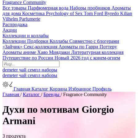
Fragrance Community
Все товары
Парфюмерная вода
Наборы пробников
Ароматы
для дома
Косметика
Psychology of Sex
Tom Ford
Byredo
Kilian
Vilhelm Parfumerie
Распродажа
Акции
Коллекции и коллабы
Коллекции
Подборки
Коллабы
Совместно с блогерами
«Зайчик»
Секс-коллекция
Ароматы по Гарри Поттеру
Ароматы аниме Хаяо Миядзаки
Литературная коллекция
Путешествие по России
Новый 2026 год с конем-огнем
demeter
чай
семпл
наборы
demeter
чай
семпл
наборы
Главная
Каталог
Корзина
Избранное
Профиль
Главная
/
Каталог
/
Бренды
/
Fragrance Community
Духи по мотивам Giorgio
Armani
3 продукта