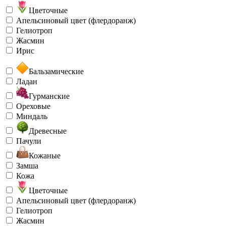
Цветочные
Апельсиновый цвет (флердоранж)
Гелиотроп
Жасмин
Ирис
Бальзамические
Ладан
Гурманские
Ореховые
Миндаль
Древесные
Пачули
Кожаные
Замша
Кожа
Цветочные
Апельсиновый цвет (флердоранж)
Гелиотроп
Жасмин