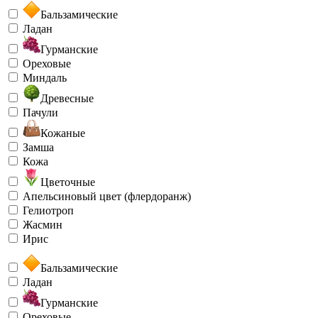
Бальзамические
Ладан
Гурманские
Ореховые
Миндаль
Древесные
Пачули
Кожаные
Замша
Кожа
Цветочные
Апельсиновый цвет (флердоранж)
Гелиотроп
Жасмин
Ирис
Бальзамические
Ладан
Гурманские
Ореховые