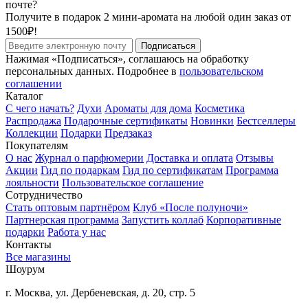
почте?
Получите в подарок 2 мини-аромата на любой один заказ от
1500₽!
Подписаться
Нажимая «Подписаться», соглашаюсь на обработку
персональных данных. Подробнее в
пользовательском
соглашении
Каталог
С чего начать?
Духи
Ароматы для дома
Косметика
Распродажа
Подарочные сертификаты
Новинки
Бестселлеры
Коллекции
Подарки
Предзаказ
Покупателям
О нас
Журнал о парфюмерии
Доставка и оплата
Отзывы
Акции
Гид по подаркам
Гид по сертификатам
Программа
лояльности
Пользовательское соглашение
Сотрудничество
Стать оптовым партнёром
Клуб «После полуночи»
Партнерская программа
Запустить коллаб
Корпоративные
подарки
Работа у нас
Контакты
Все магазины
Шоурум
г. Москва, ул. Дербеневская, д. 20, стр. 5