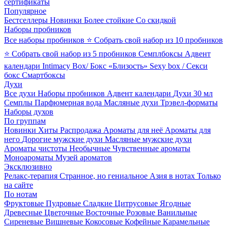
сертификаты
Популярное
Бестселлеры
Новинки
Более стойкие
Со скидкой
Наборы пробников
Все наборы пробников
⭐ Собрать свой набор из 10 пробников
⭐ Собрать свой набор из 5 пробников
Семплбоксы
Адвент
календари
Intimacy Box/ Бокс «Близость»
Sexy box / Секси
бокс
Смартбоксы
Духи
Все духи
Наборы пробников
Адвент календари
Духи 30 мл
Семплы
Парфюмерная вода
Масляные духи
Трэвел-форматы
Наборы духов
По группам
Новинки
Хиты
Распродажа
Ароматы для неё
Ароматы для
него
Дорогие мужские духи
Масляные мужские духи
Ароматы чистоты
Необычные
Чувственные ароматы
Моноароматы
Музей ароматов
Эксклюзивно
Релакс-терапия
Странное, но гениальное
Азия в нотах
Только
на сайте
По нотам
Фруктовые
Пудровые
Сладкие
Цитрусовые
Ягодные
Древесные
Цветочные
Восточные
Розовые
Ванильные
Сиреневые
Вишневые
Кокосовые
Кофейные
Карамельные