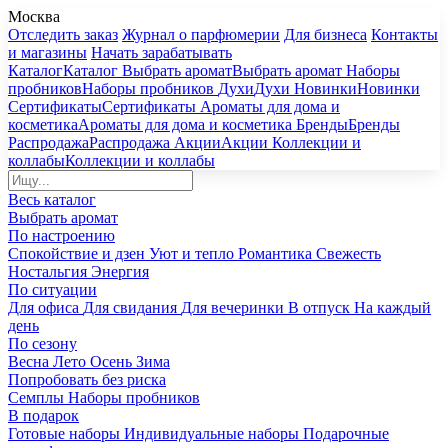
Москва
Отследить заказ
Журнал о парфюмерии
Для бизнеса
Контакты
и магазины
Начать зарабатывать
Каталог
Каталог
Выбрать аромат
Выбрать аромат
Наборы
пробников
Наборы пробников
Духи
Духи
Новинки
Новинки
Сертификаты
Сертификаты
Ароматы для дома и
косметика
Ароматы для дома и косметика
Бренды
Бренды
Распродажа
Распродажа
Акции
Акции
Коллекции и
коллабы
Коллекции и коллабы
Весь каталог
Выбрать аромат
По настроению
Спокойствие и дзен
Уют и тепло
Романтика
Свежесть
Ностальгия
Энергия
По ситуации
Для офиса
Для свидания
Для вечеринки
В отпуск
На каждый
день
По сезону
Весна
Лето
Осень
Зима
Попробовать без риска
Семплы
Наборы пробников
В подарок
Готовые наборы
Индивидуальные наборы
Подарочные