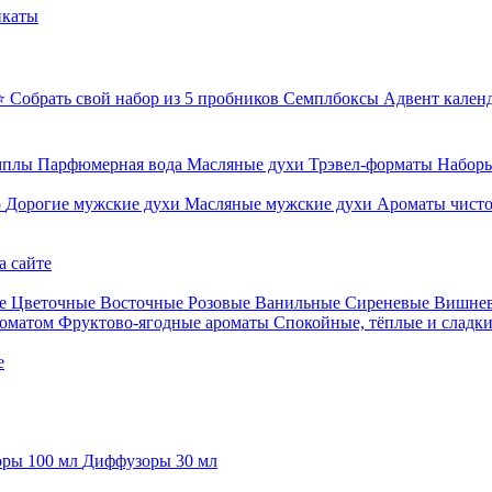
икаты
⭐ Собрать свой набор из 5 пробников
Семплбоксы
Адвент кален
мплы
Парфюмерная вода
Масляные духи
Трэвел-форматы
Наборы
о
Дорогие мужские духи
Масляные мужские духи
Ароматы чист
а сайте
е
Цветочные
Восточные
Розовые
Ванильные
Сиреневые
Вишне
роматом
Фруктово-ягодные ароматы
Спокойные, тёплые и сладк
е
ры 100 мл
Диффузоры 30 мл