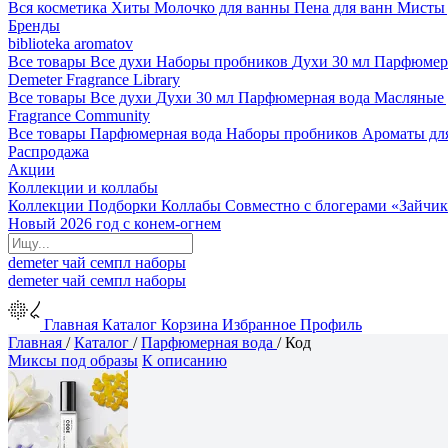
Вся косметика
Хиты
Молочко для ванны
Пена для ванн
Мисты 
Бренды
biblioteka aromatov
Все товары
Все духи
Наборы пробников
Духи 30 мл
Парфюмер
Demeter Fragrance Library
Все товары
Все духи
Духи 30 мл
Парфюмерная вода
Масляные
Fragrance Community
Все товары
Парфюмерная вода
Наборы пробников
Ароматы дл
Распродажа
Акции
Коллекции и коллабы
Коллекции
Подборки
Коллабы
Совместно с блогерами
«Зайчик
Новый 2026 год с конем-огнем
demeter
чай
семпл
наборы
demeter
чай
семпл
наборы
Главная
Каталог
Корзина
Избранное
Профиль
Главная
/
Каталог
/
Парфюмерная вода
/
Код
Миксы под образы
К описанию