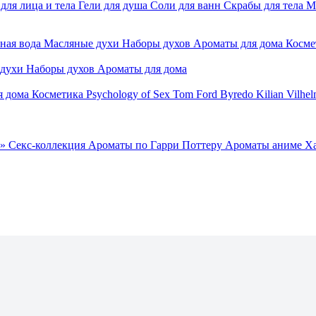
для лица и тела
Гели для душа
Соли для ванн
Скрабы для тела
М
ная вода
Масляные духи
Наборы духов
Ароматы для дома
Косме
 духи
Наборы духов
Ароматы для дома
я дома
Косметика
Psychology of Sex
Tom Ford
Byredo
Kilian
Vilhel
»
Секс-коллекция
Ароматы по Гарри Поттеру
Ароматы аниме Х