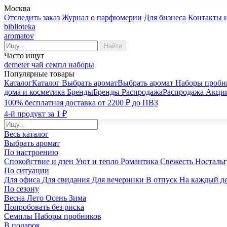
Москва
Отследить заказ
Журнал о парфюмерии
Для бизнеса
Контакты 
biblioteka
aromatov
Найти
Часто ищут
demeter
чай
семпл
наборы
Популярные товары
Каталог
Каталог
Выбрать аромат
Выбрать аромат
Наборы пробн
дома и косметика
Бренды
Бренды
Распродажа
Распродажа
Акци
100% бесплатная доставка от 2200 ₽ до ПВЗ
4-й продукт за 1 ₽
Весь каталог
Выбрать аромат
По настроению
Спокойствие и дзен
Уют и тепло
Романтика
Свежесть
Носталь
По ситуации
Для офиса
Для свидания
Для вечеринки
В отпуск
На каждый д
По сезону
Весна
Лето
Осень
Зима
Попробовать без риска
Семплы
Наборы пробников
В подарок