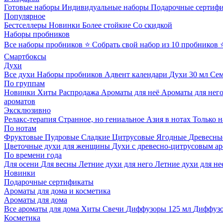
Готовые наборы
Индивидуальные наборы
Подарочные сертиф
Популярное
Бестселлеры
Новинки
Более стойкие
Со скидкой
Наборы пробников
Все наборы пробников
⭐ Собрать свой набор из 10 пробников
Смартбоксы
Духи
Все духи
Наборы пробников
Адвент календари
Духи 30 мл
Се
По группам
Новинки
Хиты
Распродажа
Ароматы для неё
Ароматы для нег
ароматов
Эксклюзивно
Релакс-терапия
Странное, но гениальное
Азия в нотах
Только н
По нотам
Фруктовые
Пудровые
Сладкие
Цитрусовые
Ягодные
Древесны
Цветочные духи для женщины
Духи с древесно-цитрусовым а
По времени года
Для осени
Для весны
Летние духи для него
Летние духи для не
Новинки
Подарочные сертификаты
Ароматы для дома и косметика
Ароматы для дома
Все ароматы для дома
Хиты
Свечи
Диффузоры 125 мл
Диффузо
Косметика