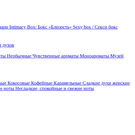
дари
Intimacy Box/ Бокс «Близость»
Sexy box / Секси бокс
 духов
оты
Необычные
Чувственные ароматы
Моноароматы
Музей
вые
Кокосовые
Кофейные
Карамельные
Сладкие духи женские
ие ноты
Несладкие, спокойные и свежие ноты