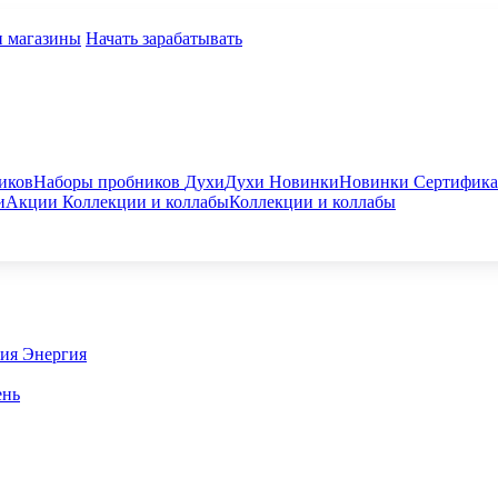
и магазины
Начать зарабатывать
иков
Наборы пробников
Духи
Духи
Новинки
Новинки
Сертифик
и
Акции
Коллекции и коллабы
Коллекции и коллабы
гия
Энергия
ень