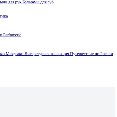
ыло для рук
Бальзамы для губ
тика
m Parfumerie
аяо Миядзаки
Литературная коллекция
Путешествие по России