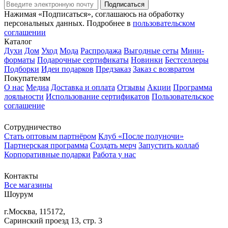
Подписаться
Нажимая «Подписаться», соглашаюсь на обработку
персональных данных. Подробнее в
пользовательском
соглашении
Каталог
Духи
Дом
Уход
Мода
Распродажа
Выгодные сеты
Мини-
форматы
Подарочные сертификаты
Новинки
Бестселлеры
Подборки
Идеи подарков
Предзаказ
Заказ с возвратом
Покупателям
О нас
Медиа
Доставка и оплата
Отзывы
Акции
Программа
лояльности
Использование сертификатов
Пользовательское
соглашение
Сотрудничество
Стать оптовым партнёром
Клуб «После полуночи»
Партнерская программа
Создать мерч
Запустить коллаб
Корпоративные подарки
Работа у нас
Контакты
Все магазины
Шоурум
г.Москва, 115172,
Саринский проезд 13, стр. 3