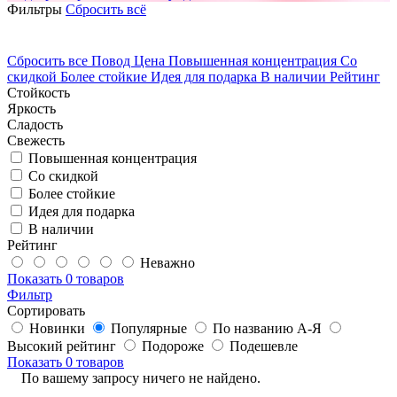
Фильтры
Сбросить всё
Сбросить все
Повод
Цена
Повышенная концентрация
Со
скидкой
Более стойкие
Идея для подарка
В наличии
Рейтинг
Стойкость
Яркость
Сладость
Свежесть
Повышенная концентрация
Со скидкой
Более стойкие
Идея для подарка
В наличии
Рейтинг
Неважно
Показать
0 товаров
Фильтр
Сортировать
Новинки
Популярные
По названию А-Я
Высокий рейтинг
Подороже
Подешевле
Показать
0 товаров
По вашему запросу ничего не найдено.