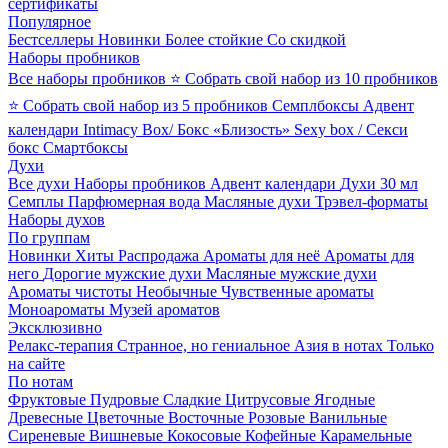
сертификаты
Популярное
Бестселлеры
Новинки
Более стойкие
Со скидкой
Наборы пробников
Все наборы пробников
⭐ Собрать свой набор из 10 пробников
⭐ Собрать свой набор из 5 пробников
Семплбоксы
Адвент
календари
Intimacy Box/ Бокс «Близость»
Sexy box / Секси
бокс
Смартбоксы
Духи
Все духи
Наборы пробников
Адвент календари
Духи 30 мл
Семплы
Парфюмерная вода
Масляные духи
Трэвел-форматы
Наборы духов
По группам
Новинки
Хиты
Распродажа
Ароматы для неё
Ароматы для
него
Дорогие мужские духи
Масляные мужские духи
Ароматы чистоты
Необычные
Чувственные ароматы
Моноароматы
Музей ароматов
Эксклюзивно
Релакс-терапия
Странное, но гениальное
Азия в нотах
Только
на сайте
По нотам
Фруктовые
Пудровые
Сладкие
Цитрусовые
Ягодные
Древесные
Цветочные
Восточные
Розовые
Ванильные
Сиреневые
Вишневые
Кокосовые
Кофейные
Карамельные