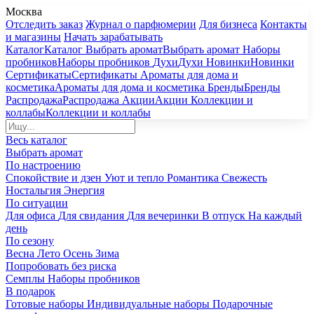
Москва
Отследить заказ
Журнал о парфюмерии
Для бизнеса
Контакты
и магазины
Начать зарабатывать
Каталог
Каталог
Выбрать аромат
Выбрать аромат
Наборы
пробников
Наборы пробников
Духи
Духи
Новинки
Новинки
Сертификаты
Сертификаты
Ароматы для дома и
косметика
Ароматы для дома и косметика
Бренды
Бренды
Распродажа
Распродажа
Акции
Акции
Коллекции и
коллабы
Коллекции и коллабы
Весь каталог
Выбрать аромат
По настроению
Спокойствие и дзен
Уют и тепло
Романтика
Свежесть
Ностальгия
Энергия
По ситуации
Для офиса
Для свидания
Для вечеринки
В отпуск
На каждый
день
По сезону
Весна
Лето
Осень
Зима
Попробовать без риска
Семплы
Наборы пробников
В подарок
Готовые наборы
Индивидуальные наборы
Подарочные