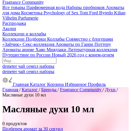
Fragrance Community
Все товары
Парфюмерная вода
Наборы пробников
Ароматы
для дома
Косметика
Psychology of Sex
Tom Ford
Byredo
Kilian
Vilhelm Parfumerie
Распродажа
Акции
Коллекции и коллабы
Коллекции
Подборки
Коллабы
Совместно с блогерами
«Зайчик»
Секс-коллекция
Ароматы по Гарри Поттеру
Ароматы аниме Хаяо Миядзаки
Литературная коллекция
Путешествие по России
Новый 2026 год с конем-огнем
demeter
чай
семпл
наборы
demeter
чай
семпл
наборы
Главная
Каталог
Корзина
Избранное
Профиль
Главная
/
Каталог
/
Бренды
/
Fragrance Community
/
Духи
/
Масляные духи 10 мл
Масляные духи 10 мл
0 продуктов
Подберем аромат за 30 секунд