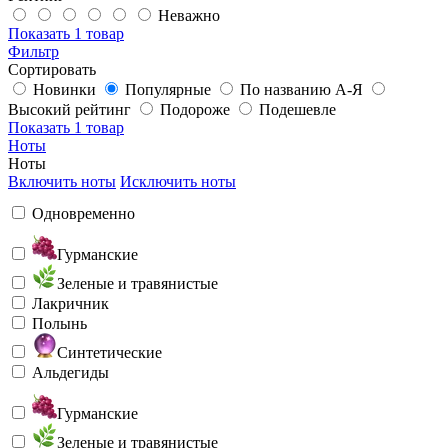
Неважно
Показать
1 товар
Фильтр
Сортировать
Новинки
Популярные
По названию А-Я
Высокий рейтинг
Подороже
Подешевле
Показать
1 товар
Ноты
Ноты
Включить ноты
Исключить ноты
Одновременно
Гурманские
Зеленые и травянистые
Лакричник
Полынь
Синтетические
Альдегиды
Гурманские
Зеленые и травянистые