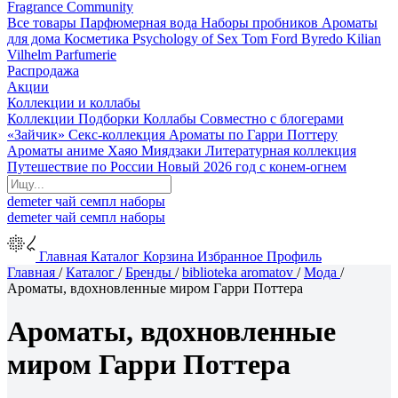
Fragrance Community
Все товары
Парфюмерная вода
Наборы пробников
Ароматы
для дома
Косметика
Psychology of Sex
Tom Ford
Byredo
Kilian
Vilhelm Parfumerie
Распродажа
Акции
Коллекции и коллабы
Коллекции
Подборки
Коллабы
Совместно с блогерами
«Зайчик»
Секс-коллекция
Ароматы по Гарри Поттеру
Ароматы аниме Хаяо Миядзаки
Литературная коллекция
Путешествие по России
Новый 2026 год с конем-огнем
demeter
чай
семпл
наборы
demeter
чай
семпл
наборы
Главная
Каталог
Корзина
Избранное
Профиль
Главная
/
Каталог
/
Бренды
/
biblioteka aromatov
/
Мода
/
Ароматы, вдохновленные миром Гарри Поттера
Ароматы, вдохновленные
миром Гарри Поттера