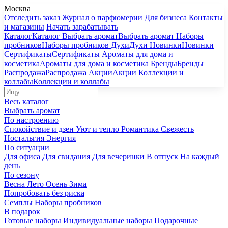
Москва
Отследить заказ
Журнал о парфюмерии
Для бизнеса
Контакты
и магазины
Начать зарабатывать
Каталог
Каталог
Выбрать аромат
Выбрать аромат
Наборы
пробников
Наборы пробников
Духи
Духи
Новинки
Новинки
Сертификаты
Сертификаты
Ароматы для дома и
косметика
Ароматы для дома и косметика
Бренды
Бренды
Распродажа
Распродажа
Акции
Акции
Коллекции и
коллабы
Коллекции и коллабы
Весь каталог
Выбрать аромат
По настроению
Спокойствие и дзен
Уют и тепло
Романтика
Свежесть
Ностальгия
Энергия
По ситуации
Для офиса
Для свидания
Для вечеринки
В отпуск
На каждый
день
По сезону
Весна
Лето
Осень
Зима
Попробовать без риска
Семплы
Наборы пробников
В подарок
Готовые наборы
Индивидуальные наборы
Подарочные