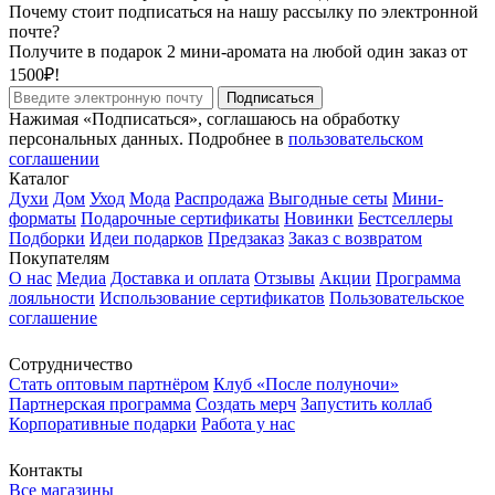
Почему стоит подписаться на нашу рассылку по электронной
почте?
Получите в подарок 2 мини-аромата на любой один заказ от
1500₽!
Подписаться
Нажимая «Подписаться», соглашаюсь на обработку
персональных данных. Подробнее в
пользовательском
соглашении
Каталог
Духи
Дом
Уход
Мода
Распродажа
Выгодные сеты
Мини-
форматы
Подарочные сертификаты
Новинки
Бестселлеры
Подборки
Идеи подарков
Предзаказ
Заказ с возвратом
Покупателям
О нас
Медиа
Доставка и оплата
Отзывы
Акции
Программа
лояльности
Использование сертификатов
Пользовательское
соглашение
Сотрудничество
Стать оптовым партнёром
Клуб «После полуночи»
Партнерская программа
Создать мерч
Запустить коллаб
Корпоративные подарки
Работа у нас
Контакты
Все магазины