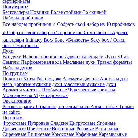
сертификаты
Популярное
Бестселлеры
Новинки
Более стойкие
Со скидкой
Наборы пробников
Все наборы пробников
⭐ Собрать свой набор из 10 пробников
⭐ Собрать свой набор из 5 пробников
Семплбоксы
Адвент
календари
Intimacy Box/ Бокс «Близость»
Sexy box / Секси
бокс
Смартбоксы
Духи
Все духи
Наборы пробников
Адвент календари
Духи 30 мл
Семплы
Парфюмерная вода
Масляные духи
Трэвел-форматы
Наборы духов
По группам
Новинки
Хиты
Распродажа
Ароматы для неё
Ароматы для
него
Дорогие мужские духи
Масляные мужские духи
Ароматы чистоты
Необычные
Чувственные ароматы
Моноароматы
Музей ароматов
Эксклюзивно
Релакс-терапия
Странное, но гениальное
Азия в нотах
Только
на сайте
По нотам
Фруктовые
Пудровые
Сладкие
Цитрусовые
Ягодные
Древесные
Цветочные
Восточные
Розовые
Ванильные
Сиреневые
Вишневые
Кокосовые
Кофейные
Карамельные