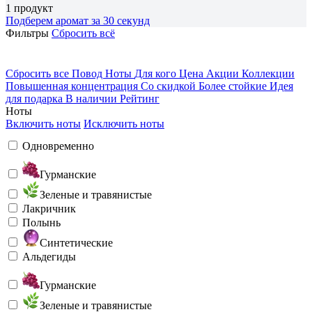
1 продукт
Подберем аромат за 30 секунд
Фильтры
Сбросить всё
Сбросить все
Повод
Ноты
Для кого
Цена
Акции
Коллекции
Повышенная концентрация
Со скидкой
Более стойкие
Идея
для подарка
В наличии
Рейтинг
Ноты
Включить ноты
Исключить ноты
Одновременно
Гурманские
Зеленые и травянистые
Лакричник
Полынь
Синтетические
Альдегиды
Гурманские
Зеленые и травянистые