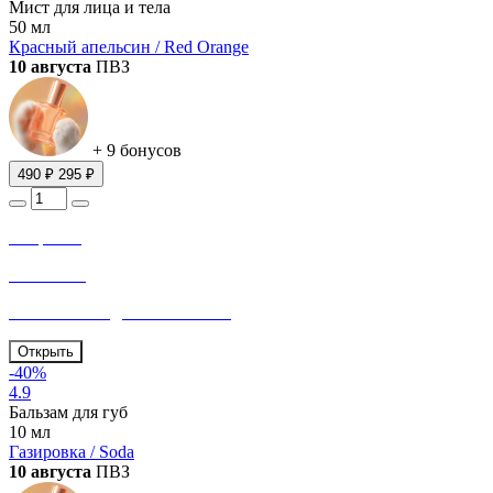
Мист для лица и тела
50 мл
Красный апельсин / Red Orange
10 августа
ПВЗ
+ 9 бонусов
490 ₽
295 ₽
Откройте
32 окошка
В летний «Сад впечатлений»
Открыть
-40%
4.9
Бальзам для губ
10 мл
Газировка / Soda
10 августа
ПВЗ