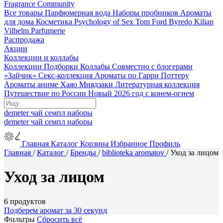
Fragrance Community
Все товары
Парфюмерная вода
Наборы пробников
Ароматы
для дома
Косметика
Psychology of Sex
Tom Ford
Byredo
Kilian
Vilhelm Parfumerie
Распродажа
Акции
Коллекции и коллабы
Коллекции
Подборки
Коллабы
Совместно с блогерами
«Зайчик»
Секс-коллекция
Ароматы по Гарри Поттеру
Ароматы аниме Хаяо Миядзаки
Литературная коллекция
Путешествие по России
Новый 2026 год с конем-огнем
demeter
чай
семпл
наборы
demeter
чай
семпл
наборы
Главная
Каталог
Корзина
Избранное
Профиль
Главная
/
Каталог
/
Бренды
/
biblioteka aromatov
/
Уход за лицом
Уход за лицом
6 продуктов
Подберем аромат за 30 секунд
Фильтры
Сбросить всё