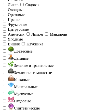
Ликер
Содовая
Овощные
Ореховые
Пряные
Фруктовые
Цитрусовые
Апельсин
Лимон
Мандарин
Ягодные
Вишня
Клубника
Древесные
Дымные
Зеленые и травянистые
Землистые и мшистые
Кожаные
Минеральные
Мускусные
Пудровые
Синтетические