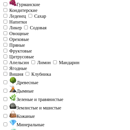
Гурманские
Кондитерские
Леденец
Сахар
Напитки
Ликер
Содовая
Овощные
Ореховые
Пряные
Фруктовые
Цитрусовые
Апельсин
Лимон
Мандарин
Ягодные
Вишня
Клубника
Древесные
Дымные
Зеленые и травянистые
Землистые и мшистые
Кожаные
Минеральные