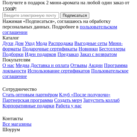
Получите в подарок 2 мини-аромата на любой один заказ от
1500₽!
Подписаться
Нажимая «Подписаться», соглашаюсь на обработку
персональных данных. Подробнее в
пользовательском
соглашении
Каталог
Духи
Дом
Уход
Мода
Распродажа
Выгодные сеты
Мини-
форматы
Подарочные сертификаты
Новинки
Бестселлеры
Подборки
Идеи подарков
Предзаказ
Заказ с возвратом
Покупателям
О нас
Медиа
Доставка и оплата
Отзывы
Акции
Программа
лояльности
Использование сертификатов
Пользовательское
соглашение
Сотрудничество
Стать оптовым партнёром
Клуб «После полуночи»
Партнерская программа
Создать мерч
Запустить коллаб
Корпоративные подарки
Работа у нас
Контакты
Все магазины
Шоурум