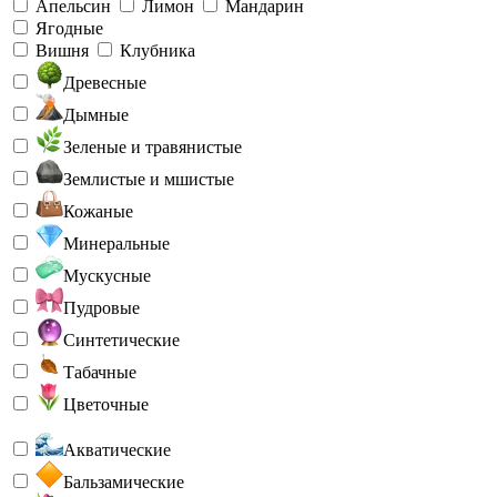
Апельсин
Лимон
Мандарин
Ягодные
Вишня
Клубника
Древесные
Дымные
Зеленые и травянистые
Землистые и мшистые
Кожаные
Минеральные
Мускусные
Пудровые
Синтетические
Табачные
Цветочные
Акватические
Бальзамические