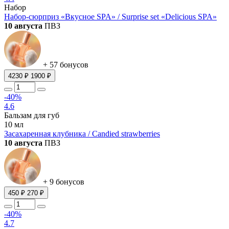
Набор
Набор-сюрприз «Вкусное SPA» / Surprise set «Delicious SPA»
10 августа
ПВЗ
+ 57 бонусов
4230 ₽
1900 ₽
-40%
4.6
Бальзам для губ
10 мл
Засахаренная клубника / Candied strawberries
10 августа
ПВЗ
+ 9 бонусов
450 ₽
270 ₽
-40%
4.7