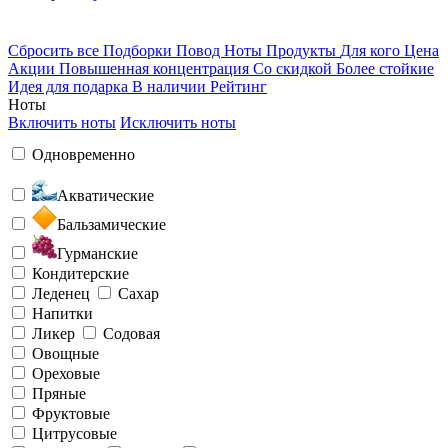
Сбросить все
Подборки
Повод
Ноты
Продукты
Для кого
Цена
Акции
Повышенная концентрация
Со скидкой
Более стойкие
Идея для подарка
В наличии
Рейтинг
Ноты
Включить ноты
Исключить ноты
Одновременно
Акватические
Бальзамические
Гурманские
Кондитерские
Леденец
Сахар
Напитки
Ликер
Содовая
Овощные
Ореховые
Пряные
Фруктовые
Цитрусовые