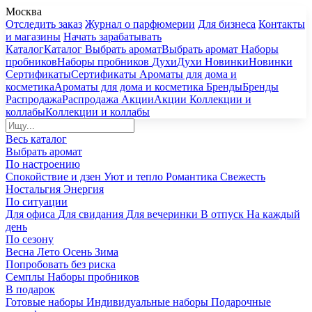
Москва
Отследить заказ
Журнал о парфюмерии
Для бизнеса
Контакты
и магазины
Начать зарабатывать
Каталог
Каталог
Выбрать аромат
Выбрать аромат
Наборы
пробников
Наборы пробников
Духи
Духи
Новинки
Новинки
Сертификаты
Сертификаты
Ароматы для дома и
косметика
Ароматы для дома и косметика
Бренды
Бренды
Распродажа
Распродажа
Акции
Акции
Коллекции и
коллабы
Коллекции и коллабы
Весь каталог
Выбрать аромат
По настроению
Спокойствие и дзен
Уют и тепло
Романтика
Свежесть
Ностальгия
Энергия
По ситуации
Для офиса
Для свидания
Для вечеринки
В отпуск
На каждый
день
По сезону
Весна
Лето
Осень
Зима
Попробовать без риска
Семплы
Наборы пробников
В подарок
Готовые наборы
Индивидуальные наборы
Подарочные