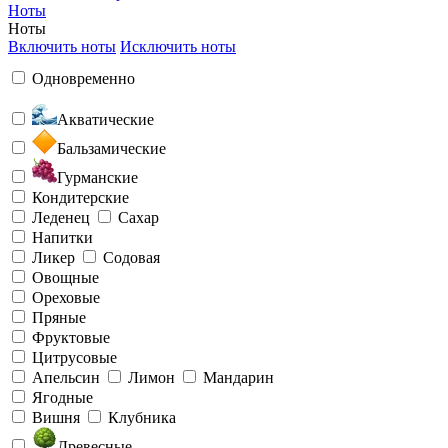
Ноты
Ноты
Включить ноты
Исключить ноты
Одновременно
Акватические
Бальзамические
Гурманские
Кондитерские
Леденец
Сахар
Напитки
Ликер
Содовая
Овощные
Ореховые
Пряные
Фруктовые
Цитрусовые
Апельсин
Лимон
Мандарин
Ягодные
Вишня
Клубника
Древесные