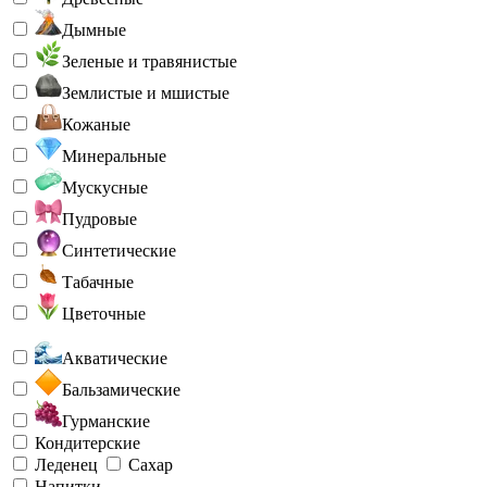
Дымные
Зеленые и травянистые
Землистые и мшистые
Кожаные
Минеральные
Мускусные
Пудровые
Синтетические
Табачные
Цветочные
Акватические
Бальзамические
Гурманские
Кондитерские
Леденец
Сахар
Напитки