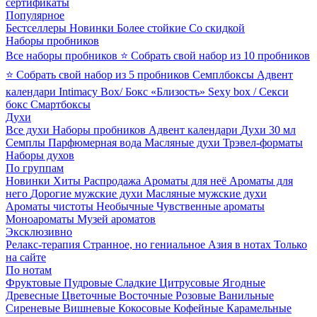
сертификаты
Популярное
Бестселлеры
Новинки
Более стойкие
Со скидкой
Наборы пробников
Все наборы пробников
⭐ Собрать свой набор из 10 пробников
⭐ Собрать свой набор из 5 пробников
Семплбоксы
Адвент
календари
Intimacy Box/ Бокс «Близость»
Sexy box / Секси
бокс
Смартбоксы
Духи
Все духи
Наборы пробников
Адвент календари
Духи 30 мл
Семплы
Парфюмерная вода
Масляные духи
Трэвел-форматы
Наборы духов
По группам
Новинки
Хиты
Распродажа
Ароматы для неё
Ароматы для
него
Дорогие мужские духи
Масляные мужские духи
Ароматы чистоты
Необычные
Чувственные ароматы
Моноароматы
Музей ароматов
Эксклюзивно
Релакс-терапия
Странное, но гениальное
Азия в нотах
Только
на сайте
По нотам
Фруктовые
Пудровые
Сладкие
Цитрусовые
Ягодные
Древесные
Цветочные
Восточные
Розовые
Ванильные
Сиреневые
Вишневые
Кокосовые
Кофейные
Карамельные