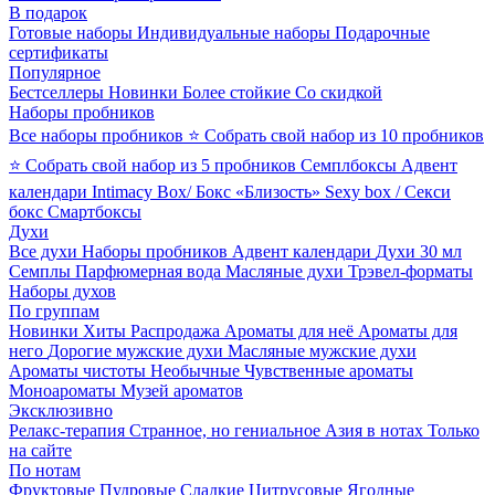
В подарок
Готовые наборы
Индивидуальные наборы
Подарочные
сертификаты
Популярное
Бестселлеры
Новинки
Более стойкие
Со скидкой
Наборы пробников
Все наборы пробников
⭐ Собрать свой набор из 10 пробников
⭐ Собрать свой набор из 5 пробников
Семплбоксы
Адвент
календари
Intimacy Box/ Бокс «Близость»
Sexy box / Секси
бокс
Смартбоксы
Духи
Все духи
Наборы пробников
Адвент календари
Духи 30 мл
Семплы
Парфюмерная вода
Масляные духи
Трэвел-форматы
Наборы духов
По группам
Новинки
Хиты
Распродажа
Ароматы для неё
Ароматы для
него
Дорогие мужские духи
Масляные мужские духи
Ароматы чистоты
Необычные
Чувственные ароматы
Моноароматы
Музей ароматов
Эксклюзивно
Релакс-терапия
Странное, но гениальное
Азия в нотах
Только
на сайте
По нотам
Фруктовые
Пудровые
Сладкие
Цитрусовые
Ягодные