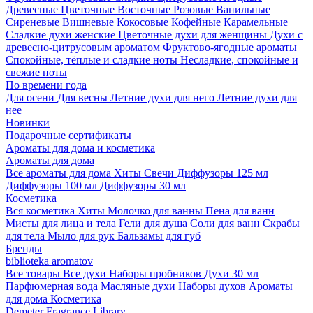
Древесные
Цветочные
Восточные
Розовые
Ванильные
Сиреневые
Вишневые
Кокосовые
Кофейные
Карамельные
Сладкие духи женские
Цветочные духи для женщины
Духи с
древесно-цитрусовым ароматом
Фруктово-ягодные ароматы
Спокойные, тёплые и сладкие ноты
Несладкие, спокойные и
свежие ноты
По времени года
Для осени
Для весны
Летние духи для него
Летние духи для
нее
Новинки
Подарочные сертификаты
Ароматы для дома и косметика
Ароматы для дома
Все ароматы для дома
Хиты
Свечи
Диффузоры 125 мл
Диффузоры 100 мл
Диффузоры 30 мл
Косметика
Вся косметика
Хиты
Молочко для ванны
Пена для ванн
Мисты для лица и тела
Гели для душа
Соли для ванн
Скрабы
для тела
Мыло для рук
Бальзамы для губ
Бренды
biblioteka aromatov
Все товары
Все духи
Наборы пробников
Духи 30 мл
Парфюмерная вода
Масляные духи
Наборы духов
Ароматы
для дома
Косметика
Demeter Fragrance Library