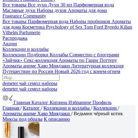
Все товары
Все духи
Духи 30 мл
Парфюмерная вода
Масляные духи
Наборы духов
Ароматы для дома
Fragrance Community
Все товары
Парфюмерная вода
Наборы пробников
Ароматы
для дома
Косметика
Psychology of Sex
Tom Ford
Byredo
Kilian
Vilhelm Parfumerie
Распродажа
Акции
Коллекции и коллабы
Коллекции
Подборки
Коллабы
Совместно с блогерами
«Зайчик»
Секс-коллекция
Ароматы по Гарри Поттеру
Ароматы аниме Хаяо Миядзаки
Литературная коллекция
Путешествие по России
Новый 2026 год с конем-огнем
demeter
чай
семпл
наборы
demeter
чай
семпл
наборы
Главная
Каталог
Корзина
Избранное
Профиль
Главная
/
Каталог
/
Коллекции и коллабы
/
Коллекции
/
Ароматы аниме Хаяо Миядзаки
/
Ведьмин чёрный котик
Миксы под образы
К описанию