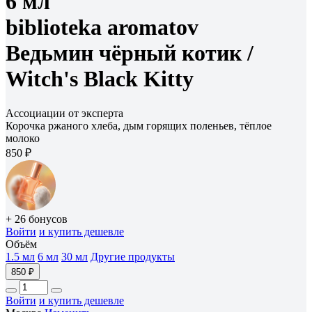
6 мл
biblioteka aromatov
Ведьмин чёрный котик /
Witсh's Black Kitty
Ассоциации от эксперта
Корочка ржаного хлеба, дым горящих поленьев, тёплое
молоко
850 ₽
+ 26 бонусов
Войти
и купить дешевле
Объём
1.5 мл
6 мл
30 мл
Другие продукты
850 ₽
Войти
и купить дешевле