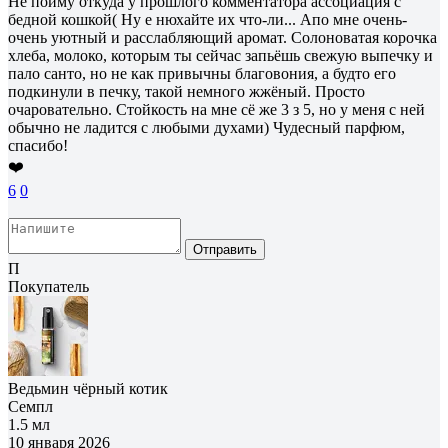
Не пойму откуда у прошлого комментатора ассоциация с
бедной кошкой( Ну е нюхайте их что-ли... Апо мне очень-
очень уютный и расслабляющий аромат. Солоноватая корочка
хлеба, молоко, которым ты сейчас запьёшь свежую выпечку и
пало санто, но не как привычны благовония, а будто его
подкинули в печку, такой немного жжёный. Просто
очаровательно. Стойкость на мне сё же 3 з 5, но у меня с ней
обычно не ладится с любыми духами) Чудесный парфюм,
спасибо!
❤️
6
0
Отправить
П
Покупатель
Ведьмин чёрный котик
Семпл
1.5 мл
10 января 2026