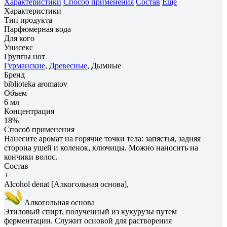
Характеристики
Способ применения
Состав
Ещё
Характеристики
Тип продукта
Парфюмерная вода
Для кого
Унисекс
Группы нот
Гурманские
,
Древесные
, Дымные
Бренд
biblioteka aromatov
Объем
6 мл
Концентрация
18%
Способ применения
Нанесите аромат на горячие точки тела: запястья, задняя
сторона ушей и коленок, ключицы. Можно наносить на
кончики волос.
Состав
+
Alcohol denat [Алкогольная основа],
Алкогольная основа
Этиловый спирт, полученный из кукурузы путем
ферментации. Служит основой для растворения