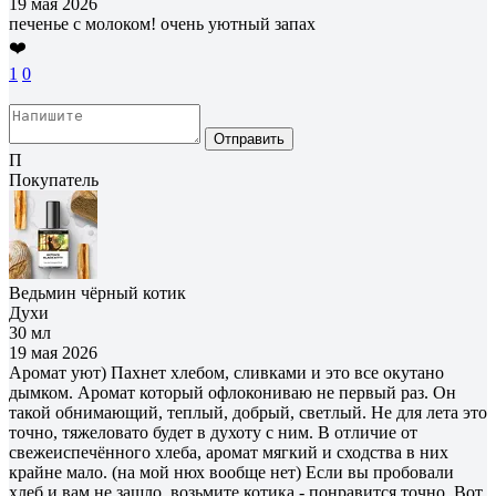
19 мая 2026
печенье с молоком! очень уютный запах
❤️
1
0
Отправить
П
Покупатель
Ведьмин чёрный котик
Духи
30 мл
19 мая 2026
Аромат уют) Пахнет хлебом, сливками и это все окутано
дымком. Аромат который офлокониваю не первый раз. Он
такой обнимающий, теплый, добрый, светлый. Не для лета это
точно, тяжеловато будет в духоту с ним. В отличие от
свежеиспечённого хлеба, аромат мягкий и сходства в них
крайне мало. (на мой нюх вообще нет) Если вы пробовали
хлеб и вам не зашло, возьмите котика - понравится точно. Вот