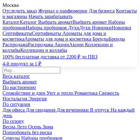
Москва
Отследить заказ
Журнал о парфюмерии
Для бизнеса
Контакты
и магазины
Начать зарабатывать
Каталог
Каталог
Выбрать аромат
Выбрать аромат
Наборы
пробников
Наборы пробников
Духи
Духи
Новинки
Новинки
Сертификаты
Сертификаты
Ароматы для дома и
косметика
Ароматы для дома и косметика
Бренды
Бренды
Распродажа
Распродажа
Акции
Акции
Коллекции и
коллабы
Коллекции и коллабы
100% бесплатная доставка от 2200 ₽ до ПВЗ
4-й продукт за 1 ₽
Весь каталог
Выбрать аромат
По настроению
Спокойствие и дзен
Уют и тепло
Романтика
Свежесть
Ностальгия
Энергия
По ситуации
Для офиса
Для свидания
Для вечеринки
В отпуск
На каждый
день
По сезону
Весна
Лето
Осень
Зима
Попробовать без риска
Семплы
Наборы пробников