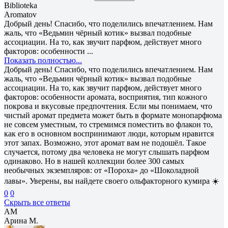
Biblioteka
Aromatov
Добрый день! Спасибо, что поделились впечатлением. Нам
жаль, что «Ведьмин чёрный котик» вызвал подобные
ассоциации. На то, как звучит парфюм, действует много
факторов: особенности ...
Показать полностью...
Добрый день! Спасибо, что поделились впечатлением. Нам
жаль, что «Ведьмин чёрный котик» вызвал подобные
ассоциации. На то, как звучит парфюм, действует много
факторов: особенности аромата, восприятия, тип кожного
покрова и вкусовые предпочтения. Если мы понимаем, что
чистый аромат предмета может быть в формате монопарфюма
не совсем уместным, то стремимся поместить во флакон то,
как его в основном воспринимают люди, которым нравится
этот запах. Возможно, этот аромат вам не подошёл. Такое
случается, потому два человека не могут слышать парфюм
одинаково. Но в нашей коллекции более 300 самых
необычных экземпляров: от «Пороха» до «Шоколадной
лавы». Уверены, вы найдете своего ольфакторного кумира ☀️
0
0
Скрыть все ответы
АМ
Арина М.