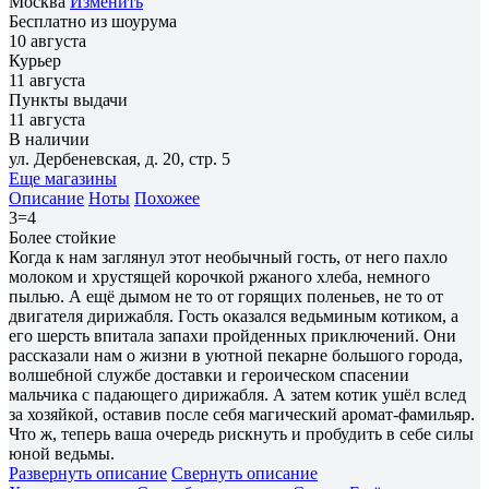
Москва
Изменить
Бесплатно из шоурума
10 августа
Курьер
11 августа
Пункты выдачи
11 августа
В наличии
ул. Дербеневская, д. 20, стр. 5
Еще магазины
Описание
Ноты
Похожее
3=4
Более стойкие
Когда к нам заглянул этот необычный гость, от него пахло
молоком и хрустящей корочкой ржаного хлеба, немного
пылью. А ещё дымом не то от горящих поленьев, не то от
двигателя дирижабля. Гость оказался ведьминым котиком, а
его шерсть впитала запахи пройденных приключений. Они
рассказали нам о жизни в уютной пекарне большого города,
волшебной службе доставки и героическом спасении
мальчика с падающего дирижабля. А затем котик ушёл вслед
за хозяйкой, оставив после себя магический аромат-фамильяр.
Что ж, теперь ваша очередь рискнуть и пробудить в себе силы
юной ведьмы.
Развернуть описание
Свернуть описание