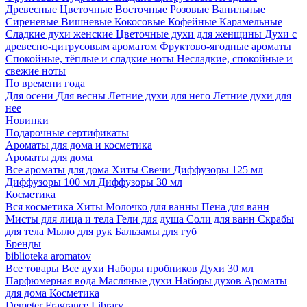
Древесные
Цветочные
Восточные
Розовые
Ванильные
Сиреневые
Вишневые
Кокосовые
Кофейные
Карамельные
Сладкие духи женские
Цветочные духи для женщины
Духи с
древесно-цитрусовым ароматом
Фруктово-ягодные ароматы
Спокойные, тёплые и сладкие ноты
Несладкие, спокойные и
свежие ноты
По времени года
Для осени
Для весны
Летние духи для него
Летние духи для
нее
Новинки
Подарочные сертификаты
Ароматы для дома и косметика
Ароматы для дома
Все ароматы для дома
Хиты
Свечи
Диффузоры 125 мл
Диффузоры 100 мл
Диффузоры 30 мл
Косметика
Вся косметика
Хиты
Молочко для ванны
Пена для ванн
Мисты для лица и тела
Гели для душа
Соли для ванн
Скрабы
для тела
Мыло для рук
Бальзамы для губ
Бренды
biblioteka aromatov
Все товары
Все духи
Наборы пробников
Духи 30 мл
Парфюмерная вода
Масляные духи
Наборы духов
Ароматы
для дома
Косметика
Demeter Fragrance Library