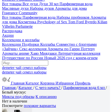
Все товары
Все духи
Духи 30 мл
Парфюмерная вода
Масляные духи
Наборы духов
Ароматы для дома
Fragrance Community
Все товары
Парфюмерная вода
Наборы пробников
Ароматы
для дома
Косметика
Psychology of Sex
Tom Ford
Byredo
Kilian
Vilhelm Parfumerie
Распродажа
Акции
Коллекции и коллабы
Коллекции
Подборки
Коллабы
Совместно с блогерами
«Зайчик»
Секс-коллекция
Ароматы по Гарри Поттеру
Ароматы аниме Хаяо Миядзаки
Литературная коллекция
Путешествие по России
Новый 2026 год с конем-огнем
demeter
чай
семпл
наборы
demeter
чай
семпл
наборы
Главная
Каталог
Корзина
Избранное
Профиль
Главная
/
Каталог
/
С чего начать?
/
Парфюмерная вода 6 мл
/
Белый мускус
Миксы под образы
К описанию
Нет в наличии
Посмотрите
похожие варианты