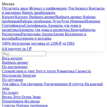
Москва
Отследить заказ
Журнал о парфюмерии
Для бизнеса
Контакты
и магазины
Начать зарабатывать
Каталог
Каталог
Выбрать аромат
Выбрать аромат
Наборы
пробников
Наборы пробников
Духи
Духи
Новинки
Новинки
Сертификаты
Сертификаты
Ароматы для дома и
косметика
Ароматы для дома и косметика
Бренды
Бренды
Распродажа
Распродажа
Акции
Акции
Коллекции и
коллабы
Коллекции и коллабы
100% бесплатная доставка от 2200 ₽ до ПВЗ
4-й продукт за 1 ₽
Весь каталог
Выбрать аромат
По настроению
Спокойствие и дзен
Уют и тепло
Романтика
Свежесть
Ностальгия
Энергия
По ситуации
Для офиса
Для свидания
Для вечеринки
В отпуск
На каждый
день
По сезону
Весна
Лето
Осень
Зима
Попробовать без риска
Семплы
Наборы пробников