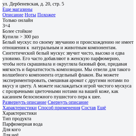
ул. Дербеневская, д. 20, стр. 5
Еще магазины
Описание
Ноты
Похожее
Только онлайн
3=4
Более стойкие
Купили > 300 раз
Белый мускус по своему звучанию и происхождению не имеет
отношения к натуральным и животным компонентам.
Синтетический белый мускус звучит чисто, высоко и едва
уловимо. Его часто добавляют в женскую парфюмерию,
чтобы нота скрашивала и округляла базовый фон, придавая
мягкость и бархатистость композиции. Мы отвели для такого
волшебного компонента отдельный флакон. Вы можете
экспериментировать, смешивая аромат с другими нотами по
вкусу и цвету. А можете наслаждаться игрой чистого мускуса
с прозрачными цветочными нотами на вашей коже, как
касанием белоснежного пушистого пера к шее.
Развернуть описание
Свернуть описание
Характеристики
Способ применения
Состав
Ещё
Характеристики
Тип продукта
Парфюмерная вода
Для кого
Для неё