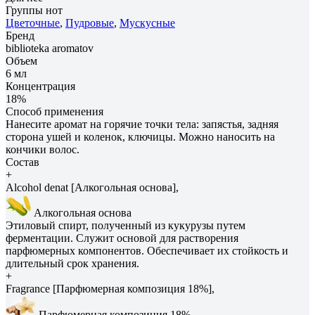
Группы нот
Цветочные
,
Пудровые
,
Мускусные
Бренд
biblioteka aromatov
Объем
6 мл
Концентрация
18%
Способ применения
Нанесите аромат на горячие точки тела: запястья, задняя
сторона ушей и коленок, ключицы. Можно наносить на
кончики волос.
Состав
+
Alcohol denat [Алкогольная основа],
Алкогольная основа
Этиловый спирт, полученный из кукурузы путем
ферментации. Служит основой для растворения
парфюмерных компонентов. Обеспечивает их стойкость и
длительный срок хранения.
+
Fragrance [Парфюмерная композиция 18%],
Парфюмерная композиция 18%