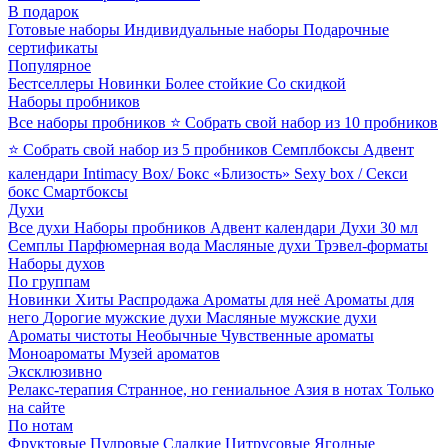
В подарок
Готовые наборы
Индивидуальные наборы
Подарочные
сертификаты
Популярное
Бестселлеры
Новинки
Более стойкие
Со скидкой
Наборы пробников
Все наборы пробников
⭐ Собрать свой набор из 10 пробников
⭐ Собрать свой набор из 5 пробников
Семплбоксы
Адвент
календари
Intimacy Box/ Бокс «Близость»
Sexy box / Секси
бокс
Смартбоксы
Духи
Все духи
Наборы пробников
Адвент календари
Духи 30 мл
Семплы
Парфюмерная вода
Масляные духи
Трэвел-форматы
Наборы духов
По группам
Новинки
Хиты
Распродажа
Ароматы для неё
Ароматы для
него
Дорогие мужские духи
Масляные мужские духи
Ароматы чистоты
Необычные
Чувственные ароматы
Моноароматы
Музей ароматов
Эксклюзивно
Релакс-терапия
Странное, но гениальное
Азия в нотах
Только
на сайте
По нотам
Фруктовые
Пудровые
Сладкие
Цитрусовые
Ягодные