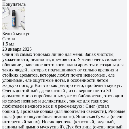
Покупатель
Белый мускус
Семпл
1.5 мл
23 января 2025
Один из самых топовых лично для меня! Запах чистоты,
ухоженности, нежности, кремовости. У меня очень сильное
обоняние , наверное вот такого плана ароматы и созданы для
таких людей , которых подташнивает от сильно крепких и
стойких ароматов, которые любят почти невесомые , еле
уловимые , еле ощутимые ноты, в особенности летом ,
жаркую погоду. Вот это как раз про него, про белый мускус.
Очень достойный , деликатный , из наверное почти 30
ароматов мною опробованных уже от библиотеки, этот один
из самых нежных и деликатных , так же для таких же
любителей нежного как и я рекомендую : Снег (отвал
бошки!), Грозовые облака (для любителей свежести), Рисовые
поля (просто вкуснейшая нежность), Японская бумага (очень
интересный запах), Носик щеночка (классный, вкусный,
ванильный дымно мускусный), Дух без лица (очень нежный