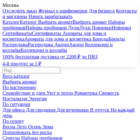
Москва
Отследить заказ
Журнал о парфюмерии
Для бизнеса
Контакты
и магазины
Начать зарабатывать
Каталог
Каталог
Выбрать аромат
Выбрать аромат
Наборы
пробников
Наборы пробников
Духи
Духи
Новинки
Новинки
Сертификаты
Сертификаты
Ароматы для дома и
косметика
Ароматы для дома и косметика
Бренды
Бренды
Распродажа
Распродажа
Акции
Акции
Коллекции и
коллабы
Коллекции и коллабы
100% бесплатная доставка от 2200 ₽ до ПВЗ
4-й продукт за 1 ₽
Весь каталог
Выбрать аромат
По настроению
Спокойствие и дзен
Уют и тепло
Романтика
Свежесть
Ностальгия
Энергия
По ситуации
Для офиса
Для свидания
Для вечеринки
В отпуск
На каждый
день
По сезону
Весна
Лето
Осень
Зима
Попробовать без риска
Семплы
Наборы пробников