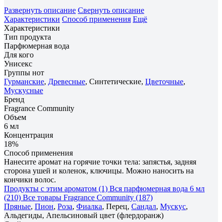
Развернуть описание
Свернуть описание
Характеристики
Способ применения
Ещё
Характеристики
Тип продукта
Парфюмерная вода
Для кого
Унисекс
Группы нот
Гурманские
,
Древесные
, Синтетические,
Цветочные
,
Мускусные
Бренд
Fragrance Community
Объем
6 мл
Концентрация
18%
Способ применения
Нанесите аромат на горячие точки тела: запястья, задняя
сторона ушей и коленок, ключицы. Можно наносить на
кончики волос.
Продукты с этим ароматом (1)
Вся парфюмерная вода 6 мл
(210)
Все товары Fragrance Community (187)
Пряные
,
Пион
,
Роза
,
Фиалка
, Перец,
Сандал
,
Мускус
,
Альдегиды, Апельсиновый цвет (флердоранж)