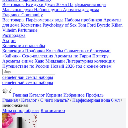
Все товары
Все духи
Духи 30 мл
Парфюмерная вода
Масляные духи
Наборы духов
Ароматы для дома
Fragrance Community
Все товары
Парфюмерная вода
Наборы пробников
Ароматы
для дома
Косметика
Psychology of Sex
Tom Ford
Byredo
Kilian
Vilhelm Parfumerie
Распродажа
Акции
Коллекции и коллабы
Коллекции
Подборки
Коллабы
Совместно с блогерами
«Зайчик»
Секс-коллекция
Ароматы по Гарри Поттеру
Ароматы аниме Хаяо Миядзаки
Литературная коллекция
Путешествие по России
Новый 2026 год с конем-огнем
demeter
чай
семпл
наборы
demeter
чай
семпл
наборы
Главная
Каталог
Корзина
Избранное
Профиль
Главная
/
Каталог
/
С чего начать?
/
Парфюмерная вода 6 мл
/
Белоснежная
Миксы под образы
К описанию