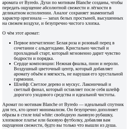
аромата от Byredo. Духи по мотивам Blanche созданы, чтобы
передать ощущение абсолютной свежести и лёгкости в
деликатном исполнении. Аналог сохраняет знаменитый
характер оригинала — запах белых простыней, высушенных
на свежем воздухе, и безупречно чистого хлопка.
О чём этот аромат:
Первое впечатление: Белая роза и розовый перец в
сочетании с альдегидами. Кристально чистый и
прохладный старт, который мгновенно дарит чувство
бодрости и порядка.
Сердце композиции: Нежная фиалка, пион и нероли.
Воздушный цветочный центр, который добавляет
аромату объём и мягкость, не нарушая его хрустальной
гармонии.
Шлейф: Светлое дерево и мускус. Лаконичный и
светлый финал, который оставляет после себя шлейф
дорогого уходового средства и идеальной чистоты.
Аромат по мотивам Blanche от Byredo — идеальный спутник
для тех, кто ценит минимализм. Он безупречно дополняет
образы в стиле total white: свободную льняную рубашку,
хлопковое платье или базовую футболку, добавляя вам
ощущения свежести, будто вы только что вышли из душа.