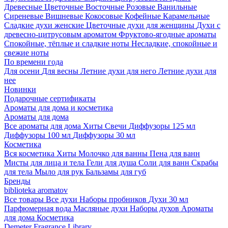
Древесные
Цветочные
Восточные
Розовые
Ванильные
Сиреневые
Вишневые
Кокосовые
Кофейные
Карамельные
Сладкие духи женские
Цветочные духи для женщины
Духи с
древесно-цитрусовым ароматом
Фруктово-ягодные ароматы
Спокойные, тёплые и сладкие ноты
Несладкие, спокойные и
свежие ноты
По времени года
Для осени
Для весны
Летние духи для него
Летние духи для
нее
Новинки
Подарочные сертификаты
Ароматы для дома и косметика
Ароматы для дома
Все ароматы для дома
Хиты
Свечи
Диффузоры 125 мл
Диффузоры 100 мл
Диффузоры 30 мл
Косметика
Вся косметика
Хиты
Молочко для ванны
Пена для ванн
Мисты для лица и тела
Гели для душа
Соли для ванн
Скрабы
для тела
Мыло для рук
Бальзамы для губ
Бренды
biblioteka aromatov
Все товары
Все духи
Наборы пробников
Духи 30 мл
Парфюмерная вода
Масляные духи
Наборы духов
Ароматы
для дома
Косметика
Demeter Fragrance Library