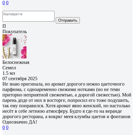
0
0
Отправить
П
Покупатель
Белоснежная
Семпл
1.5 мл
07 сентября 2025
Не знаю оригинала, но аромат дорогого нежно цаеточного
парфюма, с одноаременно свежими нотками (но не теми
приторно неприятной свежемтью, а дорогой свежестью). Мой
парень дпде от них в восторге, попросил его тоже подушить,
так ему понравился. Хотя аромат явно женский, но настолько
несëт в себе летнюю атмосферу. Будто я где-то на веранде
дорогого ресторана, а вокркг меея клумбы цаетов и фонтанов
Однозначно ДА!
0
0