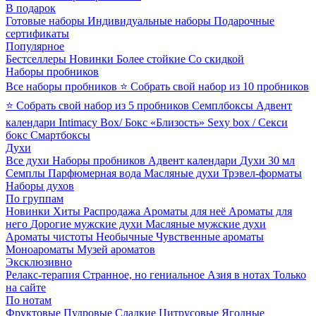
В подарок
Готовые наборы
Индивидуальные наборы
Подарочные
сертификаты
Популярное
Бестселлеры
Новинки
Более стойкие
Со скидкой
Наборы пробников
Все наборы пробников
⭐ Собрать свой набор из 10 пробников
⭐ Собрать свой набор из 5 пробников
Семплбоксы
Адвент
календари
Intimacy Box/ Бокс «Близость»
Sexy box / Секси
бокс
Смартбоксы
Духи
Все духи
Наборы пробников
Адвент календари
Духи 30 мл
Семплы
Парфюмерная вода
Масляные духи
Трэвел-форматы
Наборы духов
По группам
Новинки
Хиты
Распродажа
Ароматы для неё
Ароматы для
него
Дорогие мужские духи
Масляные мужские духи
Ароматы чистоты
Необычные
Чувственные ароматы
Моноароматы
Музей ароматов
Эксклюзивно
Релакс-терапия
Странное, но гениальное
Азия в нотах
Только
на сайте
По нотам
Фруктовые
Пудровые
Сладкие
Цитрусовые
Ягодные