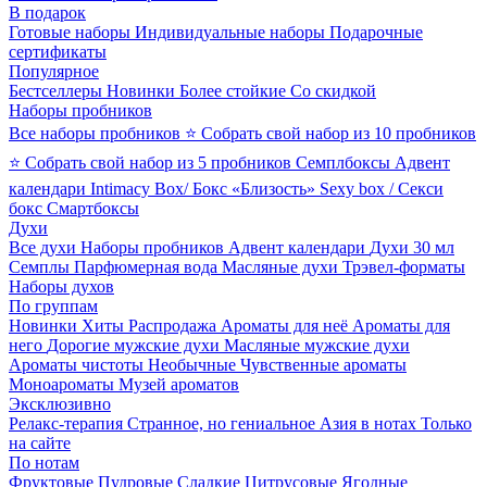
В подарок
Готовые наборы
Индивидуальные наборы
Подарочные
сертификаты
Популярное
Бестселлеры
Новинки
Более стойкие
Со скидкой
Наборы пробников
Все наборы пробников
⭐ Собрать свой набор из 10 пробников
⭐ Собрать свой набор из 5 пробников
Семплбоксы
Адвент
календари
Intimacy Box/ Бокс «Близость»
Sexy box / Секси
бокс
Смартбоксы
Духи
Все духи
Наборы пробников
Адвент календари
Духи 30 мл
Семплы
Парфюмерная вода
Масляные духи
Трэвел-форматы
Наборы духов
По группам
Новинки
Хиты
Распродажа
Ароматы для неё
Ароматы для
него
Дорогие мужские духи
Масляные мужские духи
Ароматы чистоты
Необычные
Чувственные ароматы
Моноароматы
Музей ароматов
Эксклюзивно
Релакс-терапия
Странное, но гениальное
Азия в нотах
Только
на сайте
По нотам
Фруктовые
Пудровые
Сладкие
Цитрусовые
Ягодные