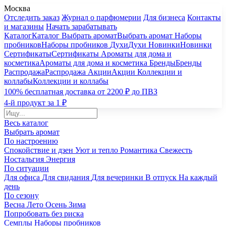
Москва
Отследить заказ
Журнал о парфюмерии
Для бизнеса
Контакты
и магазины
Начать зарабатывать
Каталог
Каталог
Выбрать аромат
Выбрать аромат
Наборы
пробников
Наборы пробников
Духи
Духи
Новинки
Новинки
Сертификаты
Сертификаты
Ароматы для дома и
косметика
Ароматы для дома и косметика
Бренды
Бренды
Распродажа
Распродажа
Акции
Акции
Коллекции и
коллабы
Коллекции и коллабы
100% бесплатная доставка от 2200 ₽ до ПВЗ
4-й продукт за 1 ₽
Весь каталог
Выбрать аромат
По настроению
Спокойствие и дзен
Уют и тепло
Романтика
Свежесть
Ностальгия
Энергия
По ситуации
Для офиса
Для свидания
Для вечеринки
В отпуск
На каждый
день
По сезону
Весна
Лето
Осень
Зима
Попробовать без риска
Семплы
Наборы пробников