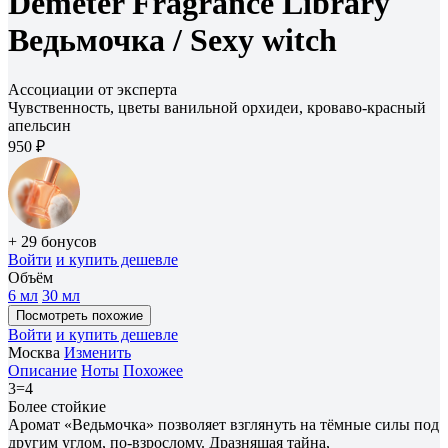
Demeter Fragrance Library
Ведьмочка /
Sexy witch
Ассоциации от эксперта
Чувственность, цветы ванильной орхидеи, кроваво-красный
апельсин
950 ₽
+ 29 бонусов
Войти
и купить дешевле
Объём
6 мл
30 мл
Посмотреть похожие
Войти
и купить дешевле
Москва
Изменить
Описание
Ноты
Похожее
3=4
Более стойкие
Аромат «Ведьмочка» позволяет взглянуть на тёмные силы под
другим углом, по-взрослому. Дразнящая тайна,