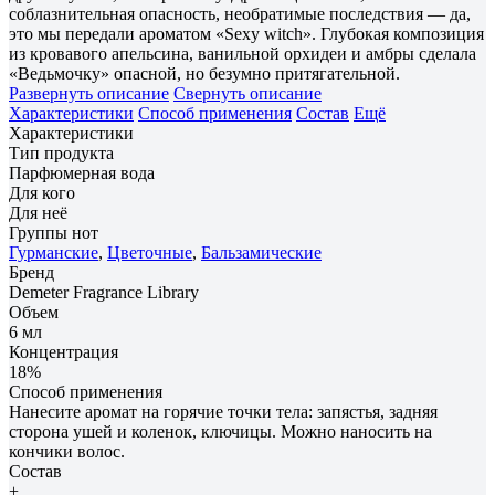
соблазнительная опасность, необратимые последствия — да,
это мы передали ароматом «Sexy witch». Глубокая композиция
из кровавого апельсина, ванильной орхидеи и амбры сделала
«Ведьмочку» опасной, но безумно притягательной.
Развернуть описание
Свернуть описание
Характеристики
Способ применения
Состав
Ещё
Характеристики
Тип продукта
Парфюмерная вода
Для кого
Для неё
Группы нот
Гурманские
,
Цветочные
,
Бальзамические
Бренд
Demeter Fragrance Library
Объем
6 мл
Концентрация
18%
Способ применения
Нанесите аромат на горячие точки тела: запястья, задняя
сторона ушей и коленок, ключицы. Можно наносить на
кончики волос.
Состав
+