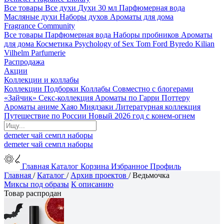
Все товары
Все духи
Духи 30 мл
Парфюмерная вода
Масляные духи
Наборы духов
Ароматы для дома
Fragrance Community
Все товары
Парфюмерная вода
Наборы пробников
Ароматы
для дома
Косметика
Psychology of Sex
Tom Ford
Byredo
Kilian
Vilhelm Parfumerie
Распродажа
Акции
Коллекции и коллабы
Коллекции
Подборки
Коллабы
Совместно с блогерами
«Зайчик»
Секс-коллекция
Ароматы по Гарри Поттеру
Ароматы аниме Хаяо Миядзаки
Литературная коллекция
Путешествие по России
Новый 2026 год с конем-огнем
demeter
чай
семпл
наборы
demeter
чай
семпл
наборы
Главная
Каталог
Корзина
Избранное
Профиль
Главная
/
Каталог
/
Архив проектов
/
Ведьмочка
Миксы под образы
К описанию
Товар распродан