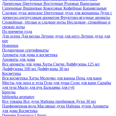
Древесные
Цветочные
Восточные
Розовые
Ванильные
Сиреневые
Вишневые
Кокосовые
Кофейные
Карамельные
Сладкие духи женские
Цветочные духи для женщины
Духи с
древесно-цитрусовым ароматом
Фруктово-ягодные ароматы
Спокойные, тёплые и сладкие ноты
Несладкие, спокойные и
свежие ноты
По времени года
Для осени
Для весны
Летние духи для него
Летние духи для
нее
Новинки
Подарочные сертификаты
Ароматы для дома и косметика
Ароматы для дома
Все ароматы для дома
Хиты
Свечи
Диффузоры 125 мл
Диффузоры 100 мл
Диффузоры 30 мл
Косметика
Вся косметика
Хиты
Молочко для ванны
Пена для ванн
Мисты для лица и тела
Гели для душа
Соли для ванн
Скрабы
для тела
Мыло для рук
Бальзамы для губ
Бренды
biblioteka aromatov
Все товары
Все духи
Наборы пробников
Духи 30 мл
Парфюмерная вода
Масляные духи
Наборы духов
Ароматы
для дома
Косметика
Demeter Fragrance Library