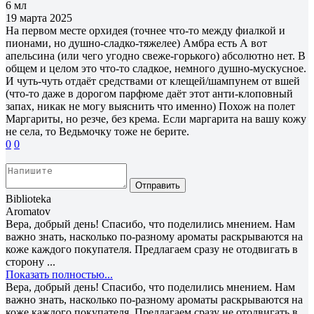
6 мл
19 марта 2025
На первом месте орхидея (точнее что-то между фиалкой и
пионами, но душно-сладко-тяжелее) Амбра есть А вот
апельсина (или чего угодно свеже-горького) абсолютно нет. В
общем и целом это что-то сладкое, немного душно-мускусное.
И чуть-чуть отдаёт средствами от клещей/шампунем от вшей
(что-то даже в дорогом парфюме даёт этот анти-клоповный
запах, никак не могу выяснить что именно) Похож на полет
Маргариты, но резче, без крема. Если маргарита на вашу кожу
не села, то Ведьмочку тоже не берите.
0
0
Отправить
Biblioteka
Aromatov
Вера, добрый день! Спасибо, что поделились мнением. Нам
важно знать, насколько по-разному ароматы раскрываются на
коже каждого покупателя. Предлагаем сразу не отодвигать в
сторону ...
Показать полностью...
Вера, добрый день! Спасибо, что поделились мнением. Нам
важно знать, насколько по-разному ароматы раскрываются на
коже каждого покупателя. Предлагаем сразу не отодвигать в