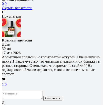
0
0
Скрыть все ответы
П
Покупатель
Красный апельсин
Духи
30 мл
17 мая 2026
Ароматный апельсин, с горьковатой кожурой. Очень вкусно
пахнет! Такое чувство что чистишь апельсин и он брызжет в
разные стороны. Очень жаль что аромат не стойкий( На
одежде около 2 часов держится, с кожи меньше чем за час
слетает.
❤️
1
0
Отправить
Д