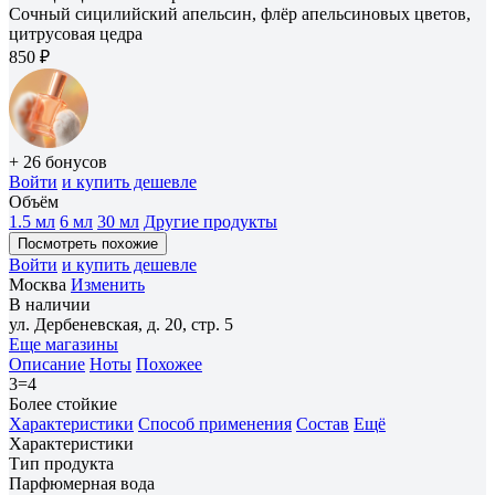
Сочный сицилийский апельсин, флёр апельсиновых цветов,
цитрусовая цедра
850 ₽
+ 26 бонусов
Войти
и купить дешевле
Объём
1.5 мл
6 мл
30 мл
Другие продукты
Посмотреть похожие
Войти
и купить дешевле
Москва
Изменить
В наличии
ул. Дербеневская, д. 20, стр. 5
Еще магазины
Описание
Ноты
Похожее
3=4
Более стойкие
Характеристики
Способ применения
Состав
Ещё
Характеристики
Тип продукта
Парфюмерная вода