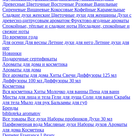
Древесные
Цветочные
Восточные
Розовые
Ванильные
Сиреневые
Вишневые
Кокосовые
Кофейные
Карамельные
Сладкие духи женские
Цветочные духи для женщины
Духи с
древесно-цитрусовым ароматом
Фруктово-ягодные ароматы
Спокойные, тёплые и сладкие ноты
Несладкие, спокойные и
свежие ноты
По времени года
Для осени
Для весны
Летние духи для него
Летние духи для
нее
Новинки
Подарочные сертификаты
Ароматы для дома и косметика
Ароматы для дома
Все ароматы для дома
Хиты
Свечи
Диффузоры 125 мл
Диффузоры 100 мл
Диффузоры 30 мл
Косметика
Вся косметика
Хиты
Молочко для ванны
Пена для ванн
Мисты для лица и тела
Гели для душа
Соли для ванн
Скрабы
для тела
Мыло для рук
Бальзамы для губ
Бренды
biblioteka aromatov
Все товары
Все духи
Наборы пробников
Духи 30 мл
Парфюмерная вода
Масляные духи
Наборы духов
Ароматы
для дома
Косметика
Demeter Fragrance Library