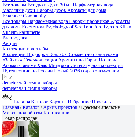
Все товары
Все духи
Духи 30 мл
Парфюмерная вода
Масляные духи
Наборы духов
Ароматы для дома
Fragrance Community
Все товары
Парфюмерная вода
Наборы пробников
Ароматы
для дома
Косметика
Psychology of Sex
Tom Ford
Byredo
Kilian
Vilhelm Parfumerie
Распродажа
Акции
Коллекции и коллабы
Коллекции
Подборки
Коллабы
Совместно с блогерами
«Зайчик»
Секс-коллекция
Ароматы по Гарри Поттеру
Ароматы аниме Хаяо Миядзаки
Литературная коллекция
Путешествие по России
Новый 2026 год с конем-огнем
demeter
чай
семпл
наборы
demeter
чай
семпл
наборы
Главная
Каталог
Корзина
Избранное
Профиль
Главная
/
Каталог
/
Архив проектов
/
Красный апельсин
Миксы под образы
К описанию
Товар распродан