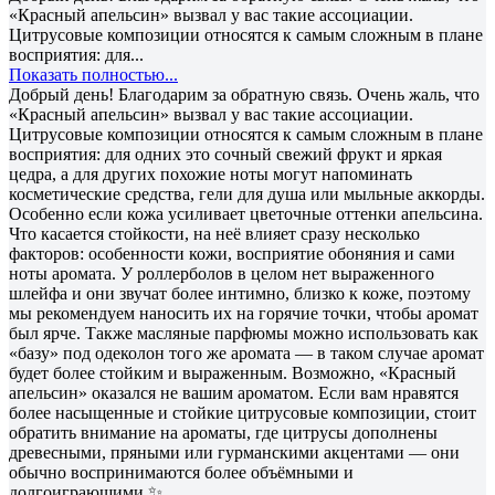
«Красный апельсин» вызвал у вас такие ассоциации.
Цитрусовые композиции относятся к самым сложным в плане
восприятия: для...
Показать полностью...
Добрый день! Благодарим за обратную связь. Очень жаль, что
«Красный апельсин» вызвал у вас такие ассоциации.
Цитрусовые композиции относятся к самым сложным в плане
восприятия: для одних это сочный свежий фрукт и яркая
цедра, а для других похожие ноты могут напоминать
косметические средства, гели для душа или мыльные аккорды.
Особенно если кожа усиливает цветочные оттенки апельсина.
Что касается стойкости, на неё влияет сразу несколько
факторов: особенности кожи, восприятие обоняния и сами
ноты аромата. У роллерболов в целом нет выраженного
шлейфа и они звучат более интимно, близко к коже, поэтому
мы рекомендуем наносить их на горячие точки, чтобы аромат
был ярче. Также масляные парфюмы можно использовать как
«базу» под одеколон того же аромата — в таком случае аромат
будет более стойким и выраженным. Возможно, «Красный
апельсин» оказался не вашим ароматом. Если вам нравятся
более насыщенные и стойкие цитрусовые композиции, стоит
обратить внимание на ароматы, где цитрусы дополнены
древесными, пряными или гурманскими акцентами — они
обычно воспринимаются более объёмными и
долгоиграющими ✨