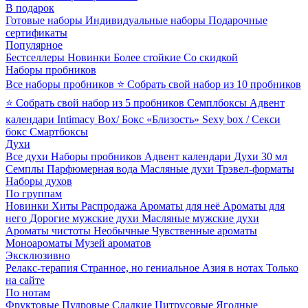
В подарок
Готовые наборы
Индивидуальные наборы
Подарочные
сертификаты
Популярное
Бестселлеры
Новинки
Более стойкие
Со скидкой
Наборы пробников
Все наборы пробников
⭐ Собрать свой набор из 10 пробников
⭐ Собрать свой набор из 5 пробников
Семплбоксы
Адвент
календари
Intimacy Box/ Бокс «Близость»
Sexy box / Секси
бокс
Смартбоксы
Духи
Все духи
Наборы пробников
Адвент календари
Духи 30 мл
Семплы
Парфюмерная вода
Масляные духи
Трэвел-форматы
Наборы духов
По группам
Новинки
Хиты
Распродажа
Ароматы для неё
Ароматы для
него
Дорогие мужские духи
Масляные мужские духи
Ароматы чистоты
Необычные
Чувственные ароматы
Моноароматы
Музей ароматов
Эксклюзивно
Релакс-терапия
Странное, но гениальное
Азия в нотах
Только
на сайте
По нотам
Фруктовые
Пудровые
Сладкие
Цитрусовые
Ягодные