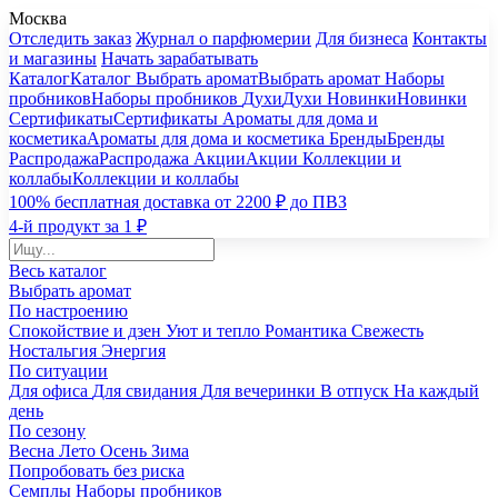
Москва
Отследить заказ
Журнал о парфюмерии
Для бизнеса
Контакты
и магазины
Начать зарабатывать
Каталог
Каталог
Выбрать аромат
Выбрать аромат
Наборы
пробников
Наборы пробников
Духи
Духи
Новинки
Новинки
Сертификаты
Сертификаты
Ароматы для дома и
косметика
Ароматы для дома и косметика
Бренды
Бренды
Распродажа
Распродажа
Акции
Акции
Коллекции и
коллабы
Коллекции и коллабы
100% бесплатная доставка от 2200 ₽ до ПВЗ
4-й продукт за 1 ₽
Весь каталог
Выбрать аромат
По настроению
Спокойствие и дзен
Уют и тепло
Романтика
Свежесть
Ностальгия
Энергия
По ситуации
Для офиса
Для свидания
Для вечеринки
В отпуск
На каждый
день
По сезону
Весна
Лето
Осень
Зима
Попробовать без риска
Семплы
Наборы пробников