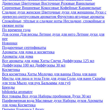
Древесные
Цветочные
Восточные
Розовые
Ванильные
Сиреневые
Вишневые
Кокосовые
Кофейные
Карамельные
Сладкие духи женские
Цветочные духи для женщины
Духи с
древесно-цитрусовым ароматом
Фруктово-ягодные ароматы
Спокойные, тёплые и сладкие ноты
Несладкие, спокойные и
свежие ноты
По времени года
Для осени
Для весны
Летние духи для него
Летние духи для
нее
Новинки
Подарочные сертификаты
Ароматы для дома и косметика
Ароматы для дома
Все ароматы для дома
Хиты
Свечи
Диффузоры 125 мл
Диффузоры 100 мл
Диффузоры 30 мл
Косметика
Вся косметика
Хиты
Молочко для ванны
Пена для ванн
Мисты для лица и тела
Гели для душа
Соли для ванн
Скрабы
для тела
Мыло для рук
Бальзамы для губ
Бренды
biblioteka aromatov
Все товары
Все духи
Наборы пробников
Духи 30 мл
Парфюмерная вода
Масляные духи
Наборы духов
Ароматы
для дома
Косметика
Demeter Fragrance Library