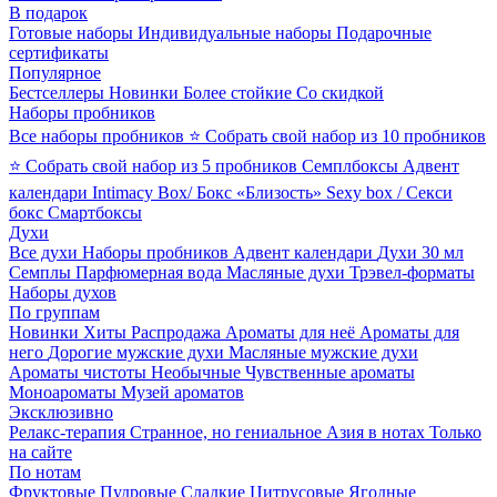
В подарок
Готовые наборы
Индивидуальные наборы
Подарочные
сертификаты
Популярное
Бестселлеры
Новинки
Более стойкие
Со скидкой
Наборы пробников
Все наборы пробников
⭐ Собрать свой набор из 10 пробников
⭐ Собрать свой набор из 5 пробников
Семплбоксы
Адвент
календари
Intimacy Box/ Бокс «Близость»
Sexy box / Секси
бокс
Смартбоксы
Духи
Все духи
Наборы пробников
Адвент календари
Духи 30 мл
Семплы
Парфюмерная вода
Масляные духи
Трэвел-форматы
Наборы духов
По группам
Новинки
Хиты
Распродажа
Ароматы для неё
Ароматы для
него
Дорогие мужские духи
Масляные мужские духи
Ароматы чистоты
Необычные
Чувственные ароматы
Моноароматы
Музей ароматов
Эксклюзивно
Релакс-терапия
Странное, но гениальное
Азия в нотах
Только
на сайте
По нотам
Фруктовые
Пудровые
Сладкие
Цитрусовые
Ягодные