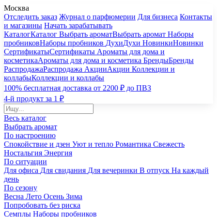
Москва
Отследить заказ
Журнал о парфюмерии
Для бизнеса
Контакты
и магазины
Начать зарабатывать
Каталог
Каталог
Выбрать аромат
Выбрать аромат
Наборы
пробников
Наборы пробников
Духи
Духи
Новинки
Новинки
Сертификаты
Сертификаты
Ароматы для дома и
косметика
Ароматы для дома и косметика
Бренды
Бренды
Распродажа
Распродажа
Акции
Акции
Коллекции и
коллабы
Коллекции и коллабы
100% бесплатная доставка от 2200 ₽ до ПВЗ
4-й продукт за 1 ₽
Весь каталог
Выбрать аромат
По настроению
Спокойствие и дзен
Уют и тепло
Романтика
Свежесть
Ностальгия
Энергия
По ситуации
Для офиса
Для свидания
Для вечеринки
В отпуск
На каждый
день
По сезону
Весна
Лето
Осень
Зима
Попробовать без риска
Семплы
Наборы пробников