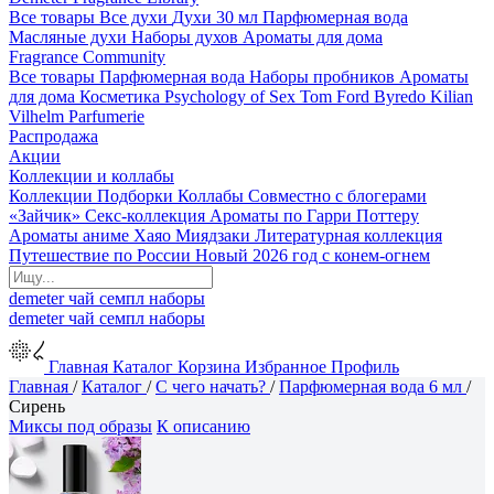
Все товары
Все духи
Духи 30 мл
Парфюмерная вода
Масляные духи
Наборы духов
Ароматы для дома
Fragrance Community
Все товары
Парфюмерная вода
Наборы пробников
Ароматы
для дома
Косметика
Psychology of Sex
Tom Ford
Byredo
Kilian
Vilhelm Parfumerie
Распродажа
Акции
Коллекции и коллабы
Коллекции
Подборки
Коллабы
Совместно с блогерами
«Зайчик»
Секс-коллекция
Ароматы по Гарри Поттеру
Ароматы аниме Хаяо Миядзаки
Литературная коллекция
Путешествие по России
Новый 2026 год с конем-огнем
demeter
чай
семпл
наборы
demeter
чай
семпл
наборы
Главная
Каталог
Корзина
Избранное
Профиль
Главная
/
Каталог
/
С чего начать?
/
Парфюмерная вода 6 мл
/
Сирень
Миксы под образы
К описанию