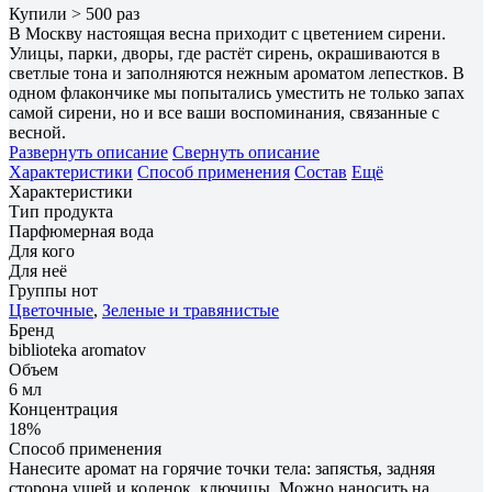
Купили > 500 раз
В Москву настоящая весна приходит с цветением сирени.
Улицы, парки, дворы, где растёт сирень, окрашиваются в
светлые тона и заполняются нежным ароматом лепестков. В
одном флакончике мы попытались уместить не только запах
самой сирени, но и все ваши воспоминания, связанные с
весной.
Развернуть описание
Свернуть описание
Характеристики
Способ применения
Состав
Ещё
Характеристики
Тип продукта
Парфюмерная вода
Для кого
Для неё
Группы нот
Цветочные
,
Зеленые и травянистые
Бренд
biblioteka aromatov
Объем
6 мл
Концентрация
18%
Способ применения
Нанесите аромат на горячие точки тела: запястья, задняя
сторона ушей и коленок, ключицы. Можно наносить на