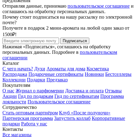
предложения
Отправляя данные, принимаю
пользовательское соглашение
и
соглашаюсь на обработку персональных данных.
Почему стоит подписаться на нашу рассылку по электронной
почте?
Получите в подарок 2 мини-аромата на любой один заказ от
1500₽!
Подписаться
Нажимая «Подписаться», соглашаюсь на обработку
персональных данных. Подробнее в
пользовательском
соглашении
Каталог
С чего начать?
Духи
Ароматы для дома
Косметика
Распродажа
Подарочные сертификаты
Новинки
Бестселлеры
Коллекции
Подарки
Предзаказ
Покупателям
О нас
Журнал о парфюмерии
Доставка и оплата
Отзывы
Акции
Гид по подаркам
Гид по сертификатам
Программа
лояльности
Пользовательское соглашение
Сотрудничество
Стать оптовым партнёром
Клуб «После полуночи»
Партнерская программа
Запустить коллаб
Корпоративные
подарки
Работа у нас
Контакты
Все магазины