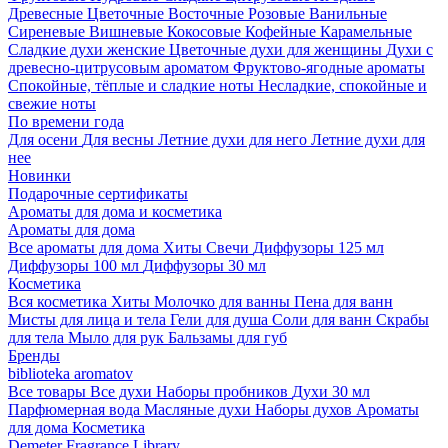
Древесные
Цветочные
Восточные
Розовые
Ванильные
Сиреневые
Вишневые
Кокосовые
Кофейные
Карамельные
Сладкие духи женские
Цветочные духи для женщины
Духи с
древесно-цитрусовым ароматом
Фруктово-ягодные ароматы
Спокойные, тёплые и сладкие ноты
Несладкие, спокойные и
свежие ноты
По времени года
Для осени
Для весны
Летние духи для него
Летние духи для
нее
Новинки
Подарочные сертификаты
Ароматы для дома и косметика
Ароматы для дома
Все ароматы для дома
Хиты
Свечи
Диффузоры 125 мл
Диффузоры 100 мл
Диффузоры 30 мл
Косметика
Вся косметика
Хиты
Молочко для ванны
Пена для ванн
Мисты для лица и тела
Гели для душа
Соли для ванн
Скрабы
для тела
Мыло для рук
Бальзамы для губ
Бренды
biblioteka aromatov
Все товары
Все духи
Наборы пробников
Духи 30 мл
Парфюмерная вода
Масляные духи
Наборы духов
Ароматы
для дома
Косметика
Demeter Fragrance Library