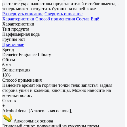
растение украшало столы представителей истеблишмента, а
теперь может распустить бутоны на вашей коже.
Развернуть описание
Свернуть описание
Характеристики
Способ применения
Состав
Ещё
Характеристики
Тип продукта
Парфюмерная вода
Группы нот
Цветочные
Бренд
Demeter Fragrance Library
Объем
6 мл
Концентрация
18%
Способ применения
Нанесите аромат на горячие точки тела: запястья, задняя
сторона ушей и коленок, ключицы. Можно наносить на
кончики волос.
Состав
+
Alcohol denat [Алкогольная основа],
Алкогольная основа
Этиловый спирт, полученный из кукурузы путем