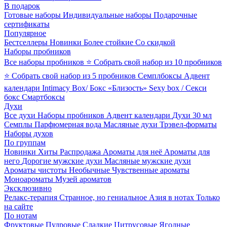
В подарок
Готовые наборы
Индивидуальные наборы
Подарочные
сертификаты
Популярное
Бестселлеры
Новинки
Более стойкие
Со скидкой
Наборы пробников
Все наборы пробников
⭐ Собрать свой набор из 10 пробников
⭐ Собрать свой набор из 5 пробников
Семплбоксы
Адвент
календари
Intimacy Box/ Бокс «Близость»
Sexy box / Секси
бокс
Смартбоксы
Духи
Все духи
Наборы пробников
Адвент календари
Духи 30 мл
Семплы
Парфюмерная вода
Масляные духи
Трэвел-форматы
Наборы духов
По группам
Новинки
Хиты
Распродажа
Ароматы для неё
Ароматы для
него
Дорогие мужские духи
Масляные мужские духи
Ароматы чистоты
Необычные
Чувственные ароматы
Моноароматы
Музей ароматов
Эксклюзивно
Релакс-терапия
Странное, но гениальное
Азия в нотах
Только
на сайте
По нотам
Фруктовые
Пудровые
Сладкие
Цитрусовые
Ягодные