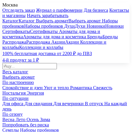
Москва
Отследить заказ
Журнал о парфюмерии
Для бизнеса
Контакты
и магазины
Начать зарабатывать
Каталог
Каталог
Выбрать аромат
Выбрать аромат
Наборы
пробников
Наборы пробников
Духи
Духи
Новинки
Новинки
Сертификаты
Сертификаты
Ароматы для дома и
косметика
Ароматы для дома и косметика
Бренды
Бренды
Распродажа
Распродажа
Акции
Акции
Коллекции и
коллабы
Коллекции и коллабы
100% бесплатная доставка от 2200 ₽ до ПВЗ
4-й продукт за 1 ₽
Весь каталог
Выбрать аромат
По настроению
Спокойствие и дзен
Уют и тепло
Романтика
Свежесть
Ностальгия
Энергия
По ситуации
Для офиса
Для свидания
Для вечеринки
В отпуск
На каждый
день
По сезону
Весна
Лето
Осень
Зима
Попробовать без риска
Семплы
Наборы пробников