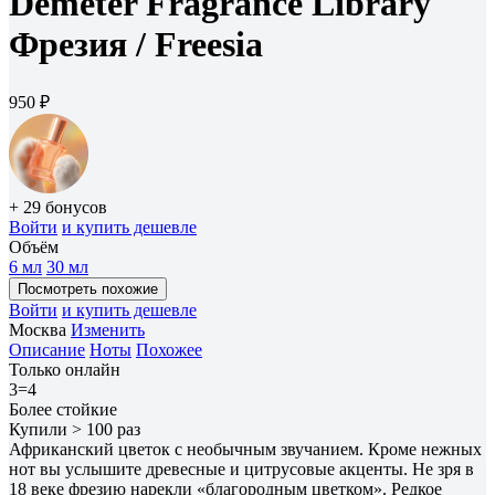
Demeter Fragrance Library
Фрезия /
Freesia
950 ₽
+ 29 бонусов
Войти
и купить дешевле
Объём
6 мл
30 мл
Посмотреть похожие
Войти
и купить дешевле
Москва
Изменить
Описание
Ноты
Похожее
Только онлайн
3=4
Более стойкие
Купили > 100 раз
Африканский цветок с необычным звучанием. Кроме нежных
нот вы услышите древесные и цитрусовые акценты. Не зря в
18 веке фрезию нарекли «благородным цветком». Редкое