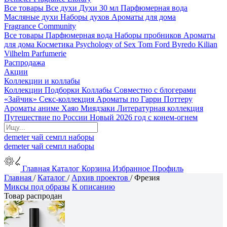
Все товары
Все духи
Духи 30 мл
Парфюмерная вода
Масляные духи
Наборы духов
Ароматы для дома
Fragrance Community
Все товары
Парфюмерная вода
Наборы пробников
Ароматы
для дома
Косметика
Psychology of Sex
Tom Ford
Byredo
Kilian
Vilhelm Parfumerie
Распродажа
Акции
Коллекции и коллабы
Коллекции
Подборки
Коллабы
Совместно с блогерами
«Зайчик»
Секс-коллекция
Ароматы по Гарри Поттеру
Ароматы аниме Хаяо Миядзаки
Литературная коллекция
Путешествие по России
Новый 2026 год с конем-огнем
demeter
чай
семпл
наборы
demeter
чай
семпл
наборы
Главная
Каталог
Корзина
Избранное
Профиль
Главная
/
Каталог
/
Архив проектов
/
Фрезия
Миксы под образы
К описанию
Товар распродан