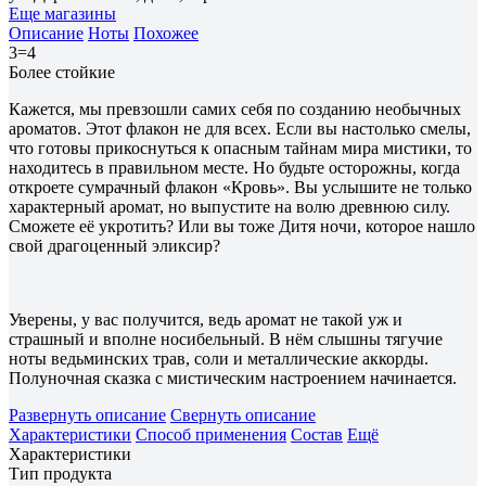
Еще магазины
Описание
Ноты
Похожее
3=4
Более стойкие
Кажется, мы превзошли самих себя по созданию необычных
ароматов. Этот флакон не для всех. Если вы настолько смелы,
что готовы прикоснуться к опасным тайнам мира мистики, то
находитесь в правильном месте. Но будьте осторожны, когда
откроете сумрачный флакон «Кровь». Вы услышите не только
характерный аромат, но выпустите на волю древнюю силу.
Сможете её укротить? Или вы тоже Дитя ночи, которое нашло
свой драгоценный эликсир?
Уверены, у вас получится, ведь аромат не такой уж и
страшный и вполне носибельный. В нём слышны тягучие
ноты ведьминских трав, соли и металлические аккорды.
Полуночная сказка с мистическим настроением начинается.
Развернуть описание
Свернуть описание
Характеристики
Способ применения
Состав
Ещё
Характеристики
Тип продукта