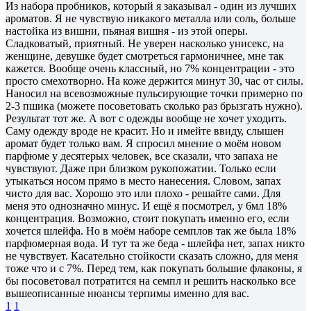
Из набора пробников, который я заказывал - один из лучших
ароматов. Я не чувствую никакого металла или соль, больше
настойка из вишни, пьяная вишня - из этой оперы.
Сладковатый, приятный. Не уверен насколько унисекс, на
женщине, девушке будет смотреться гармоничнее, мне так
кажется. Вообще очень классный, но 7% концентрации - это
просто смехотворно. На коже держится минут 30, час от силы.
Наносил на всевозможные пульсирующие точки примерно по
2-3 пшика (можете посоветовать сколько раз брызгать нужно).
Результат тот же. А вот с одежды вообще не хочет уходить.
Саму одежду вроде не красит. Но и имейте ввиду, слышен
аромат будет только вам. Я спросил мнение о моём новом
парфюме у десятерых человек, все сказали, что запаха не
чувствуют. Даже при близком рукопожатии. Только если
утыкаться носом прямо в место нанесения. Словом, запах
чисто для вас. Хорошо это или плохо - решайте сами. Для
меня это однозначно минус. И ещё я посмотрел, у 6мл 18%
концентрация. Возможно, стоит покупать именно его, если
хочется шлейфа. Но в моём наборе семплов так же была 18%
парфюмерная вода. И тут та же беда - шлейфа нет, запах никто
не чувствует. Касательно стойкости сказать сложно, для меня
тоже что и с 7%. Перед тем, как покупать большие флаконы, я
бы посоветовал потратится на семпл и решить насколько все
вышеописанные нюансы терпимы именно для вас.
1
1