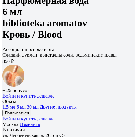
Парфюмерная вода
6 мл
biblioteka aromatov
Кровь /
Blood
Ассоциации от эксперта
Сладкий дурман, кристаллы соли, ведьминские травы
850 ₽
+ 26 бонусов
Войти
и купить дешевле
Объём
1.5 мл
6 мл
30 мл
Другие продукты
Подписаться
Войти
и купить дешевле
Москва
Изменить
В наличии
ул. Дербеневская, д. 20, стр. 5