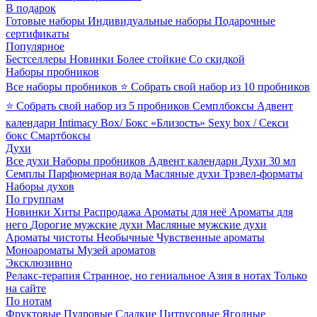
В подарок
Готовые наборы
Индивидуальные наборы
Подарочные
сертификаты
Популярное
Бестселлеры
Новинки
Более стойкие
Со скидкой
Наборы пробников
Все наборы пробников
⭐ Собрать свой набор из 10 пробников
⭐ Собрать свой набор из 5 пробников
Семплбоксы
Адвент
календари
Intimacy Box/ Бокс «Близость»
Sexy box / Секси
бокс
Смартбоксы
Духи
Все духи
Наборы пробников
Адвент календари
Духи 30 мл
Семплы
Парфюмерная вода
Масляные духи
Трэвел-форматы
Наборы духов
По группам
Новинки
Хиты
Распродажа
Ароматы для неё
Ароматы для
него
Дорогие мужские духи
Масляные мужские духи
Ароматы чистоты
Необычные
Чувственные ароматы
Моноароматы
Музей ароматов
Эксклюзивно
Релакс-терапия
Странное, но гениальное
Азия в нотах
Только
на сайте
По нотам
Фруктовые
Пудровые
Сладкие
Цитрусовые
Ягодные