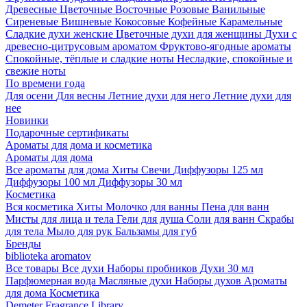
Древесные
Цветочные
Восточные
Розовые
Ванильные
Сиреневые
Вишневые
Кокосовые
Кофейные
Карамельные
Сладкие духи женские
Цветочные духи для женщины
Духи с
древесно-цитрусовым ароматом
Фруктово-ягодные ароматы
Спокойные, тёплые и сладкие ноты
Несладкие, спокойные и
свежие ноты
По времени года
Для осени
Для весны
Летние духи для него
Летние духи для
нее
Новинки
Подарочные сертификаты
Ароматы для дома и косметика
Ароматы для дома
Все ароматы для дома
Хиты
Свечи
Диффузоры 125 мл
Диффузоры 100 мл
Диффузоры 30 мл
Косметика
Вся косметика
Хиты
Молочко для ванны
Пена для ванн
Мисты для лица и тела
Гели для душа
Соли для ванн
Скрабы
для тела
Мыло для рук
Бальзамы для губ
Бренды
biblioteka aromatov
Все товары
Все духи
Наборы пробников
Духи 30 мл
Парфюмерная вода
Масляные духи
Наборы духов
Ароматы
для дома
Косметика
Demeter Fragrance Library