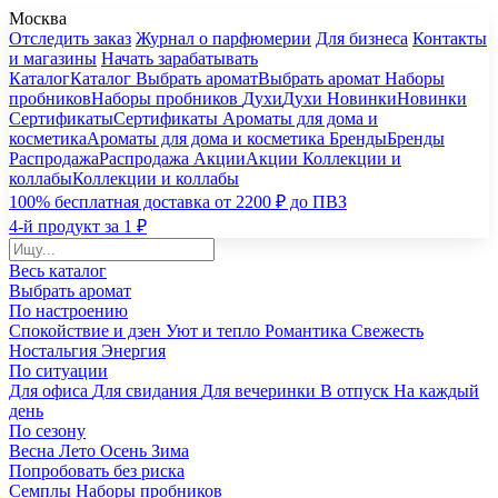
Москва
Отследить заказ
Журнал о парфюмерии
Для бизнеса
Контакты
и магазины
Начать зарабатывать
Каталог
Каталог
Выбрать аромат
Выбрать аромат
Наборы
пробников
Наборы пробников
Духи
Духи
Новинки
Новинки
Сертификаты
Сертификаты
Ароматы для дома и
косметика
Ароматы для дома и косметика
Бренды
Бренды
Распродажа
Распродажа
Акции
Акции
Коллекции и
коллабы
Коллекции и коллабы
100% бесплатная доставка от 2200 ₽ до ПВЗ
4-й продукт за 1 ₽
Весь каталог
Выбрать аромат
По настроению
Спокойствие и дзен
Уют и тепло
Романтика
Свежесть
Ностальгия
Энергия
По ситуации
Для офиса
Для свидания
Для вечеринки
В отпуск
На каждый
день
По сезону
Весна
Лето
Осень
Зима
Попробовать без риска
Семплы
Наборы пробников