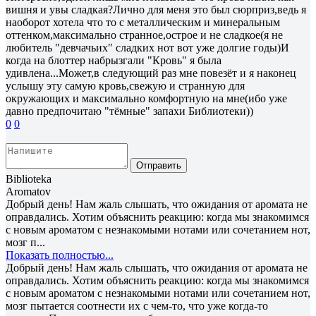
вишня и увы сладкая?Лично для меня это был сюрприз,ведь я
наоборот хотела что то с металлическим и минеральным
оттенком,максимально странное,острое и не сладкое(я не
любитель "девчачьих" сладких нот вот уже долгие годы)И
когда на блоттер набрызгали "Кровь" я была
удивлена...Может,в следующий раз мне повезëт и я наконец
услышу эту самую кровь,свежую и странную для
окружающих и максимально комфортную на мне(ибо уже
давно предпочитаю "тëмные" запахи Библиотеки))
0
0
Отправить
Biblioteka
Aromatov
Добрый день! Нам жаль слышать, что ожидания от аромата не
оправдались. Хотим объяснить реакцию: когда мы знакомимся
с новым ароматом с незнакомыми нотами или сочетанием нот,
мозг п...
Показать полностью...
Добрый день! Нам жаль слышать, что ожидания от аромата не
оправдались. Хотим объяснить реакцию: когда мы знакомимся
с новым ароматом с незнакомыми нотами или сочетанием нот,
мозг пытается соотнести их с чем-то, что уже когда-то