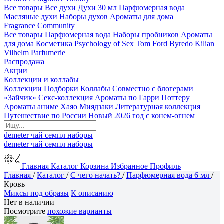
Все товары
Все духи
Духи 30 мл
Парфюмерная вода
Масляные духи
Наборы духов
Ароматы для дома
Fragrance Community
Все товары
Парфюмерная вода
Наборы пробников
Ароматы
для дома
Косметика
Psychology of Sex
Tom Ford
Byredo
Kilian
Vilhelm Parfumerie
Распродажа
Акции
Коллекции и коллабы
Коллекции
Подборки
Коллабы
Совместно с блогерами
«Зайчик»
Секс-коллекция
Ароматы по Гарри Поттеру
Ароматы аниме Хаяо Миядзаки
Литературная коллекция
Путешествие по России
Новый 2026 год с конем-огнем
demeter
чай
семпл
наборы
demeter
чай
семпл
наборы
Главная
Каталог
Корзина
Избранное
Профиль
Главная
/
Каталог
/
С чего начать?
/
Парфюмерная вода 6 мл
/
Кровь
Миксы под образы
К описанию
Нет в наличии
Посмотрите
похожие варианты