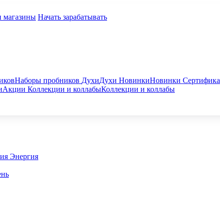
и магазины
Начать зарабатывать
иков
Наборы пробников
Духи
Духи
Новинки
Новинки
Сертифик
и
Акции
Коллекции и коллабы
Коллекции и коллабы
гия
Энергия
ень