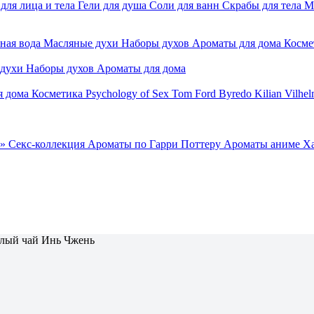
для лица и тела
Гели для душа
Соли для ванн
Скрабы для тела
М
ная вода
Масляные духи
Наборы духов
Ароматы для дома
Косме
 духи
Наборы духов
Ароматы для дома
я дома
Косметика
Psychology of Sex
Tom Ford
Byredo
Kilian
Vilhel
»
Секс-коллекция
Ароматы по Гарри Поттеру
Ароматы аниме Х
лый чай Инь Чжень