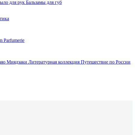
ыло для рук
Бальзамы для губ
тика
m Parfumerie
аяо Миядзаки
Литературная коллекция
Путешествие по России