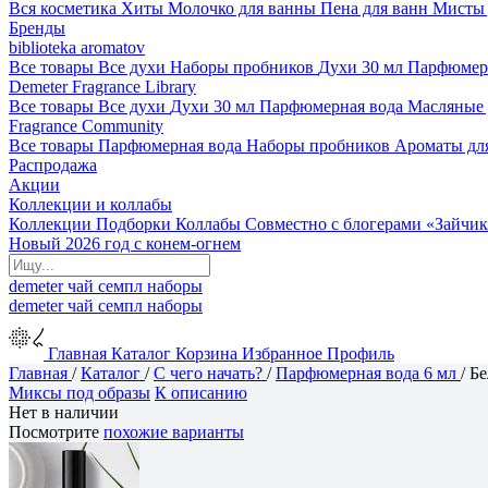
Вся косметика
Хиты
Молочко для ванны
Пена для ванн
Мисты 
Бренды
biblioteka aromatov
Все товары
Все духи
Наборы пробников
Духи 30 мл
Парфюмер
Demeter Fragrance Library
Все товары
Все духи
Духи 30 мл
Парфюмерная вода
Масляные
Fragrance Community
Все товары
Парфюмерная вода
Наборы пробников
Ароматы дл
Распродажа
Акции
Коллекции и коллабы
Коллекции
Подборки
Коллабы
Совместно с блогерами
«Зайчик
Новый 2026 год с конем-огнем
demeter
чай
семпл
наборы
demeter
чай
семпл
наборы
Главная
Каталог
Корзина
Избранное
Профиль
Главная
/
Каталог
/
С чего начать?
/
Парфюмерная вода 6 мл
/
Бе
Миксы под образы
К описанию
Нет в наличии
Посмотрите
похожие варианты