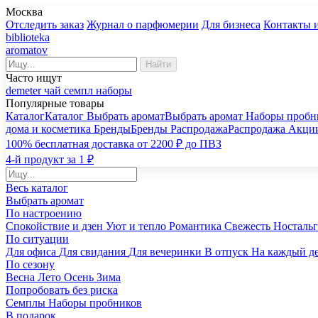
Москва
Отследить заказ
Журнал о парфюмерии
Для бизнеса
Контакты 
biblioteka
aromatov
Найти
Часто ищут
demeter
чай
семпл
наборы
Популярные товары
Каталог
Каталог
Выбрать аромат
Выбрать аромат
Наборы пробн
дома и косметика
Бренды
Бренды
Распродажа
Распродажа
Акци
100% бесплатная доставка от 2200 ₽ до ПВЗ
4-й продукт за 1 ₽
Весь каталог
Выбрать аромат
По настроению
Спокойствие и дзен
Уют и тепло
Романтика
Свежесть
Носталь
По ситуации
Для офиса
Для свидания
Для вечеринки
В отпуск
На каждый д
По сезону
Весна
Лето
Осень
Зима
Попробовать без риска
Семплы
Наборы пробников
В подарок