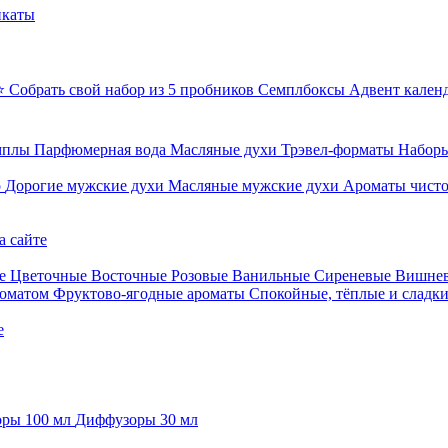
икаты
⭐ Собрать свой набор из 5 пробников
Семплбоксы
Адвент кален
мплы
Парфюмерная вода
Масляные духи
Трэвел-форматы
Наборы
о
Дорогие мужские духи
Масляные мужские духи
Ароматы чист
а сайте
е
Цветочные
Восточные
Розовые
Ванильные
Сиреневые
Вишне
роматом
Фруктово-ягодные ароматы
Спокойные, тёплые и сладк
е
ры 100 мл
Диффузоры 30 мл