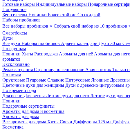
Готовые наборы
Индивидуальные наборы
Подарочные сертиф
Популярное
Бестселлеры
Новинки
Более стойкие
Со скидкой
Наборы пробников
Все наборы пробников
⭐ Собрать свой набор из 10 пробников
Смартбоксы
Духи
Все духи
Наборы пробников
Адвент календари
Духи 30 мл
Се
По группам
Новинки
Хиты
Распродажа
Ароматы для неё
Ароматы для нег
ароматов
Эксклюзивно
Релакс-терапия
Странное, но гениальное
Азия в нотах
Только н
По нотам
Фруктовые
Пудровые
Сладкие
Цитрусовые
Ягодные
Древесны
Цветочные духи для женщины
Духи с древесно-цитрусовым а
По времени года
Для осени
Для весны
Летние духи для него
Летние духи для не
Новинки
Подарочные сертификаты
Ароматы для дома и косметика
Ароматы для дома
Все ароматы для дома
Хиты
Свечи
Диффузоры 125 мл
Диффузо
Косметика