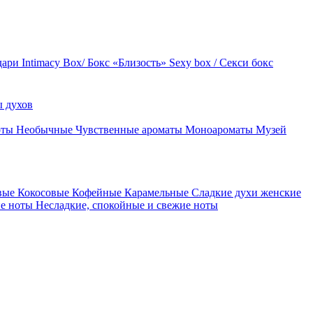
дари
Intimacy Box/ Бокс «Близость»
Sexy box / Секси бокс
 духов
оты
Необычные
Чувственные ароматы
Моноароматы
Музей
вые
Кокосовые
Кофейные
Карамельные
Сладкие духи женские
ие ноты
Несладкие, спокойные и свежие ноты