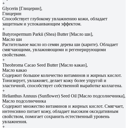
+
Glycerin [Глицерин],
Глицерин
Способствует глубокому увлажнению кожи, обладает
защитным и успокаивающим эффектом.
+
Butyrospermum Parkii (Shea) Butter [Масло ши],
Масло ши
Растительное масло из семян дерева ши (карите). Обладает
смягчающими, увлажняющими и регенерирующими
свойствами.
+
Theobroma Сacao Seed Butter [Масло какао],
Масло какао
Содержит большое количество витаминов и жирных кислот.
Тонизирует, увлажняет, делает кожу более упругой и
эластичной, способствует собственной выработке коллагена.
+
Helianthus Annuus (Sunflower) Seed Oil [Масло подсолнечника],
Масло подсолнечника
Содержит множество витаминов и жирных кислот. Смягчает,
интенсивно питает кожу, обладает высоким оксидативным
свойством, помогает сохранить естественный уровень
увлажнения.
+