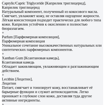
Caprylic/Capric Triglyceride [Каприлик триглицерид],
Каприлик триглицерид
Натуральный компонент, полученный из кокосового масла.
Смягчает, увлажняет кожу, не оставляя ощущение жирности.
Лёгкая консистенция подходит практически для любого типа
кожи. Каприлик устойчив к окислению и полностью
биоразлагаем.
+
Parfum [Парфюмерная композиция],
Парфюмерная композиция
Уникальное сочетание высококачественных натуральных или
синтетических парфюмерных компонентов.
+
Xanthan Gum [Ксантановая камедь],
Ксантановая камедь
Обладает заживляющим, увлажняющим и разглаживающим
действием.
+
Lecithin [Лецитин],
Лецитин
Питает, смягчает и тонизирует кожу, восстанавливает её
барьерные функции и служит антиоксидантом. Легко
проникает в глубокие слои кожи, доставляя туда другие
активные ингредиенты.
+