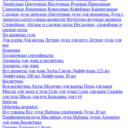
Древесные
Цветочные
Восточные
Розовые
Ванильные
Сиреневые
Вишневые
Кокосовые
Кофейные
Карамельные
Сладкие духи женские
Цветочные духи для женщины
Духи с
древесно-цитрусовым ароматом
Фруктово-ягодные ароматы
Спокойные, тёплые и сладкие ноты
Несладкие, спокойные и
свежие ноты
По времени года
Для осени
Для весны
Летние духи для него
Летние духи для
нее
Новинки
Подарочные сертификаты
Ароматы для дома и косметика
Ароматы для дома
Все ароматы для дома
Хиты
Свечи
Диффузоры 125 мл
Диффузоры 100 мл
Диффузоры 30 мл
Косметика
Вся косметика
Хиты
Молочко для ванны
Пена для ванн
Мисты для лица и тела
Гели для душа
Соли для ванн
Скрабы
для тела
Мыло для рук
Бальзамы для губ
Бренды
biblioteka aromatov
Все товары
Все духи
Наборы пробников
Духи 30 мл
Парфюмерная вода
Масляные духи
Наборы духов
Ароматы
для дома
Косметика
Demeter Fragrance Library