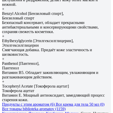
нежной.
+
Benzyl Alcohol [Бензиловый спирт],
Бензиловый спирт
Безопасный консервант, обладает прекрасными
антибактериальными и консервирующими свойствами,
сохраняя свежесть косметики.
+
Ethylhexylglycerin [Этилгексилглицерин],
Этилгексилглицерин
Смягчающая добавка. Придаёт коже эластичность и
шелковистость.
+
Panthenol [Пантенол],
Пантенол
Витамин B5. Обладает заживляющим, увлажняющим и
разглаживающим действием.
+
Tocopheryl Acetate [Токоферола ацетат]
Токоферола ацетат
Витамин Е. Мощный антиоксидант, замедляющий процесс
старения кожи.
Продукты с этим ароматом (6)
Все крема для тела 50 мл (0)
Все товары biblioteka aromatov (1159)