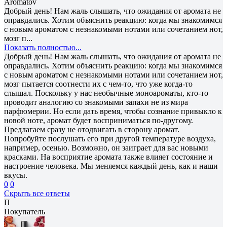
Aromatov
Добрый день! Нам жаль слышать, что ожидания от аромата не
оправдались. Хотим объяснить реакцию: когда мы знакомимся
с новым ароматом с незнакомыми нотами или сочетанием нот,
мозг п...
Показать полностью...
Добрый день! Нам жаль слышать, что ожидания от аромата не
оправдались. Хотим объяснить реакцию: когда мы знакомимся
с новым ароматом с незнакомыми нотами или сочетанием нот,
мозг пытается соотнести их с чем-то, что уже когда-то
слышал. Поскольку у нас необычные моноароматы, кто-то
проводит аналогию со знакомыми запахи не из мира
парфюмерии. Но если дать время, чтобы сознание привыкло к
новой ноте, аромат будет восприниматься по-другому.
Предлагаем сразу не отодвигать в сторону аромат.
Попробуйте послушать его при другой температуре воздуха,
например, осенью. Возможно, он заиграет для вас новыми
красками. На восприятие аромата также влияет состояние и
настроение человека. Мы меняемся каждый день, как и наши
вкусы.
0
0
Скрыть все ответы
П
Покупатель