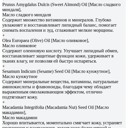
Prunus Amygdalus Dulcis (Sweet Almond) Oil [Масло сладкого
миндаля],
Масло сладкого миндаля
Содержит множество витаминов и минералов. Глубоко
увлажняет и восстанавливает липидный баланс, помогает
снимать воспаления и зуд, сглаживает мелкие морщины.
+
Olea Еuropaea (Olive) Oil [Масло оливковое],
Масло оливковое
Содержит олеиновую кислоту. Улучшает липидный обмен,
восстанавливает защитные функции кожи, удерживает в
тканях влагу, не позволяя ей быстро испаряться.
+
Sesamum Indicum (Sesame) Seed Oil [Масло кунжутное],
Масло кунжутное
Содержит минеральные вещества, витамины, натуральные
аминокислоты и флавоноиды, благодаря чему обладает
выраженным омолаживающим эффектом, отлично
подтягивает кожу.
+
Macadamia Integrifolia (Macadamia Nut) Seed Oil [Масло
макадамии],
Масло макадамии
Хорошо впитывается, моментально смягчает кожу, устраняет
шелушения и раздражения, делает кожу более мягкой и