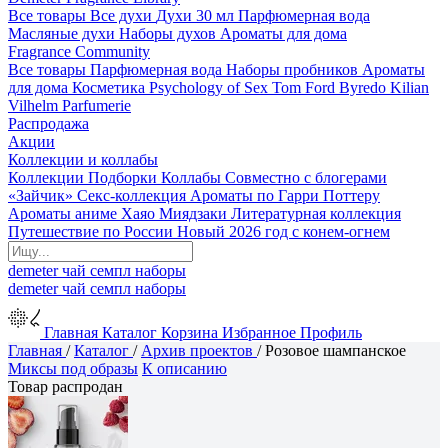
Все товары
Все духи
Духи 30 мл
Парфюмерная вода
Масляные духи
Наборы духов
Ароматы для дома
Fragrance Community
Все товары
Парфюмерная вода
Наборы пробников
Ароматы
для дома
Косметика
Psychology of Sex
Tom Ford
Byredo
Kilian
Vilhelm Parfumerie
Распродажа
Акции
Коллекции и коллабы
Коллекции
Подборки
Коллабы
Совместно с блогерами
«Зайчик»
Секс-коллекция
Ароматы по Гарри Поттеру
Ароматы аниме Хаяо Миядзаки
Литературная коллекция
Путешествие по России
Новый 2026 год с конем-огнем
demeter
чай
семпл
наборы
demeter
чай
семпл
наборы
Главная
Каталог
Корзина
Избранное
Профиль
Главная
/
Каталог
/
Архив проектов
/
Розовое шампанское
Миксы под образы
К описанию
Товар распродан