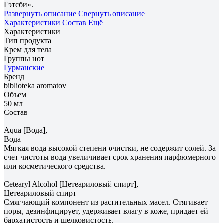
Гэтсби».
Развернуть описание
Свернуть описание
Характеристики
Состав
Ещё
Характеристики
Тип продукта
Крем для тела
Группы нот
Гурманские
Бренд
biblioteka aromatov
Объем
50 мл
Состав
+
Aqua [Вода],
Вода
Мягкая вода высокой степени очистки, не содержит солей. За
счет чистоты вода увеличивает срок хранения парфюмерного
или косметического средства.
+
Cetearyl Alcohol [Цетеариловый спирт],
Цетеариловый спирт
Смягчающий компонент из растительных масел. Стягивает
поры, дезинфицирует, удерживает влагу в коже, придает ей
бархатистость и шелковистость.