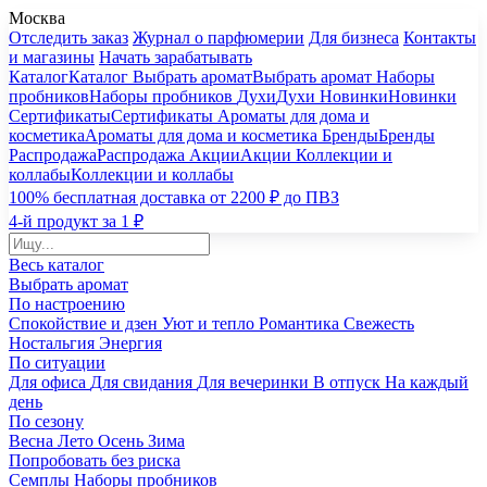
Москва
Отследить заказ
Журнал о парфюмерии
Для бизнеса
Контакты
и магазины
Начать зарабатывать
Каталог
Каталог
Выбрать аромат
Выбрать аромат
Наборы
пробников
Наборы пробников
Духи
Духи
Новинки
Новинки
Сертификаты
Сертификаты
Ароматы для дома и
косметика
Ароматы для дома и косметика
Бренды
Бренды
Распродажа
Распродажа
Акции
Акции
Коллекции и
коллабы
Коллекции и коллабы
100% бесплатная доставка от 2200 ₽ до ПВЗ
4-й продукт за 1 ₽
Весь каталог
Выбрать аромат
По настроению
Спокойствие и дзен
Уют и тепло
Романтика
Свежесть
Ностальгия
Энергия
По ситуации
Для офиса
Для свидания
Для вечеринки
В отпуск
На каждый
день
По сезону
Весна
Лето
Осень
Зима
Попробовать без риска
Семплы
Наборы пробников