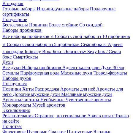
В подарок
Готовые наборы
Индивидуальные наборы
Подарочные
сертификаты
Популярное
Бестселлеры
Новинки
Более стойкие
Со скидкой
Наборы пробников
Все наборы пробников
⭐ Собрать свой набор из 10 пробников
⭐ Собрать свой набор из 5 пробников
Семплбоксы
Адвент
календари
Intimacy Box/ Бокс «Близость»
Sexy box / Секси
бокс
Смартбоксы
Духи
Все духи
Наборы пробников
Адвент календари
Духи 30 мл
Семплы
Парфюмерная вода
Масляные духи
Трэвел-форматы
Наборы духов
По группам
Новинки
Хиты
Распродажа
Ароматы для неё
Ароматы для
него
Дорогие мужские духи
Масляные мужские духи
Ароматы чистоты
Необычные
Чувственные ароматы
Моноароматы
Музей ароматов
Эксклюзивно
Релакс-терапия
Странное, но гениальное
Азия в нотах
Только
на сайте
По нотам
Фруктовые
Пудровые
Сладкие
Цитрусовые
Ягодные