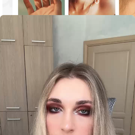
Только на сайте
4.7
11 оценок
Набор пробников
5 шт. х 1.5 мл
biblioteka aromatov
Бокс «Сахарная кома»