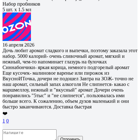
Набор пробников
5 шт. х 1.5 мл
16 апреля 2026
Дочь любит аромат сладкого и выпечки, поэтому заказала этот
набор. 5000 калорий- очень сливочный аромат, мягкий и
нежный, чем-то напоминает глазурь на булочках
Синнабончики- яркая корица, немного подгорелый аромат
Еще кусочек- малиновое варенье или пирожок из
ВкусноИТочка, дочери не подошел Завтра на ЗОЖ- точно не
наш аромат, сильный запах алкоголя Не слипнется- какао с
маршмеллоу, нежный и "вкусный" аромат Дочери очень
понравились "5тыс" и "не слипнется", пользовалась ими
больше всего. К сожалению, объем духов маленький и они
быстро заканчиваются. Доставка быстрая
❤️
1
0
Отправить