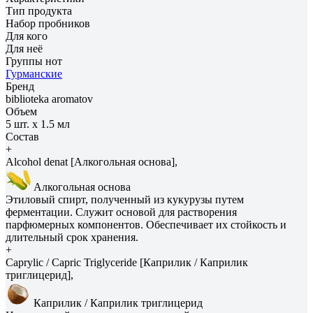
Тип продукта
Набор пробников
Для кого
Для неё
Группы нот
Гурманские
Бренд
biblioteka aromatov
Объем
5 шт. х 1.5 мл
Состав
+
Alcohol denat [Алкогольная основа],
Алкогольная основа
Этиловый спирт, полученный из кукурузы путем
ферментации. Служит основой для растворения
парфюмерных компонентов. Обеспечивает их стойкость и
длительный срок хранения.
+
Caprylic / Capric Triglyceride [Каприлик / Каприлик
триглицерид],
Каприлик / Каприлик триглицерид