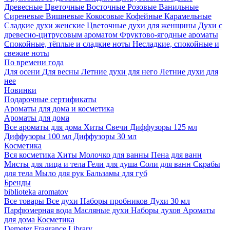
Древесные
Цветочные
Восточные
Розовые
Ванильные
Сиреневые
Вишневые
Кокосовые
Кофейные
Карамельные
Сладкие духи женские
Цветочные духи для женщины
Духи с
древесно-цитрусовым ароматом
Фруктово-ягодные ароматы
Спокойные, тёплые и сладкие ноты
Несладкие, спокойные и
свежие ноты
По времени года
Для осени
Для весны
Летние духи для него
Летние духи для
нее
Новинки
Подарочные сертификаты
Ароматы для дома и косметика
Ароматы для дома
Все ароматы для дома
Хиты
Свечи
Диффузоры 125 мл
Диффузоры 100 мл
Диффузоры 30 мл
Косметика
Вся косметика
Хиты
Молочко для ванны
Пена для ванн
Мисты для лица и тела
Гели для душа
Соли для ванн
Скрабы
для тела
Мыло для рук
Бальзамы для губ
Бренды
biblioteka aromatov
Все товары
Все духи
Наборы пробников
Духи 30 мл
Парфюмерная вода
Масляные духи
Наборы духов
Ароматы
для дома
Косметика
Demeter Fragrance Library