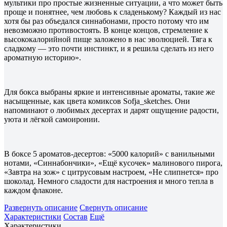
мультики про простые жизненные ситуации, а что может быть
проще и понятнее, чем любовь к сладенькому? Каждый из нас
хотя бы раз объедался синнабонами, просто потому что им
невозможно противостоять. В конце концов, стремление к
высококалорийной пище заложено в нас эволюцией. Тяга к
сладкому — это почти инстинкт, и я решила сделать из него
ароматную историю».
Для бокса выбраны яркие и интенсивные ароматы, такие же
насыщенные, как цвета комиксов Sofja_sketches. Они
напоминают о любимых десертах и дарят ощущение радости,
уюта и лёгкой самоиронии.
В боксе 5 ароматов-десертов: «5000 калорий» с ванильными
нотами, «Синнабончики», «Ещё кусочек» малинового пирога,
«Завтра на зож» с цитрусовым настроем, «Не слипнется» про
шоколад. Немного сладости для настроения и много тепла в
каждом флаконе.
Развернуть описание
Свернуть описание
Характеристики
Состав
Ещё
Характеристики