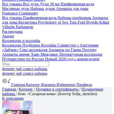
Все товары
Все духи
Духи 30 мл
Парфюмерная вода
Масляные духи
Наборы духов
Ароматы для дома
Fragrance Community
Все товары
Парфюмерная вода
Наборы пробников
Ароматы
для дома
Косметика
Psychology of Sex
Tom Ford
Byredo
Kilian
Vilhelm Parfumerie
Распродажа
Акции
Коллекции и коллабы
Коллекции
Подборки
Коллабы
Совместно с блогерами
«Зайчик»
Секс-коллекция
Ароматы по Гарри Поттеру
Ароматы аниме Хаяо Миядзаки
Литературная коллекция
Путешествие по России
Новый 2026 год с конем-огнем
demeter
чай
семпл
наборы
demeter
чай
семпл
наборы
Главная
Каталог
Корзина
Избранное
Профиль
Главная
/
Каталог
/
Подарки и сертификаты
/
Подарочные
наборы
/
Бокс «Сахарная кома» (Блогер Sofja_sketches)
К описанию