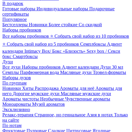
В подарок
Готовые наборы
Индивидуальные наборы
Подарочные
сертификаты
Популярное
Бестселлеры
Новинки
Более стойкие
Со скидкой
Наборы пробников
Все наборы пробников
⭐ Собрать свой набор из 10 пробников
⭐ Собрать свой набор из 5 пробников
Семплбоксы
Адвент
календари
Intimacy Box/ Бокс «Близость»
Sexy box / Секси
бокс
Смартбоксы
Духи
Все духи
Наборы пробников
Адвент календари
Духи 30 мл
Семплы
Парфюмерная вода
Масляные духи
Трэвел-форматы
Наборы духов
По группам
Новинки
Хиты
Распродажа
Ароматы для неё
Ароматы для
него
Дорогие мужские духи
Масляные мужские духи
Ароматы чистоты
Необычные
Чувственные ароматы
Моноароматы
Музей ароматов
Эксклюзивно
Релакс-терапия
Странное, но гениальное
Азия в нотах
Только
на сайте
По нотам
Фруктовые
Пудровые
Сладкие
Цитрусовые
Ягодные