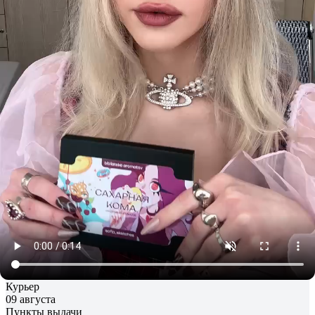
(Блогер Sofja_sketches) /
Box
«Sugar Coma» (By Blogger
Sofja_sketches)
1 250 ₽
+ 38 бонусов
Войти
и купить дешевле
1 250 ₽
Войти
и купить дешевле
Москва
Изменить
Бесплатно из шоурума
08 августа
Курьер
09 августа
Пункты выдачи