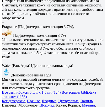
Натуральный компонент, полученный из кокосового масла.
Смягчает, увлажняет кожу, не оставляя ощущение жирности.
Лёгкая консистенция подходит практически для любого типа
кожи. Каприлик устойчив к окислению и полностью
биоразлагаем.
+
Fragrance [Парфюмерная композиция 3-7%],
Парфюмерная композиция 3-7%
Уникальное сочетание высококачественных натуральных или
синтетических парфюмерных компонентов. Концентрация в
одеколонах составляет 3-7%, что обеспечивает стойкость
аромата на коже от 1,5 до 4 часов и является безопасной для
кожи.
+
Water (Eau, Aqua) [Деионизированная вода]
Деионизированная вода
Мягкая вода высокой степени очистки, не содержит солей. За
счет чистоты вода увеличивает срок хранения парфюмерного
или косметического средства.
Все семплбоксы 5 шт. х 1.5 мл (124)
Все товары biblioteka
aromatov (1158)
Кондитерские
,
Пряные
,
Ягодные
,
Цитрусовые
,
Ваниль
,
Выпечка, Мороженое,
Шоколад
, Какао, Корица,
Малина
,