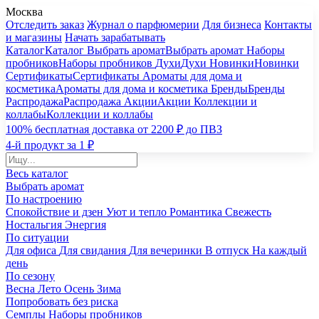
Москва
Отследить заказ
Журнал о парфюмерии
Для бизнеса
Контакты
и магазины
Начать зарабатывать
Каталог
Каталог
Выбрать аромат
Выбрать аромат
Наборы
пробников
Наборы пробников
Духи
Духи
Новинки
Новинки
Сертификаты
Сертификаты
Ароматы для дома и
косметика
Ароматы для дома и косметика
Бренды
Бренды
Распродажа
Распродажа
Акции
Акции
Коллекции и
коллабы
Коллекции и коллабы
100% бесплатная доставка от 2200 ₽ до ПВЗ
4-й продукт за 1 ₽
Весь каталог
Выбрать аромат
По настроению
Спокойствие и дзен
Уют и тепло
Романтика
Свежесть
Ностальгия
Энергия
По ситуации
Для офиса
Для свидания
Для вечеринки
В отпуск
На каждый
день
По сезону
Весна
Лето
Осень
Зима
Попробовать без риска
Семплы
Наборы пробников