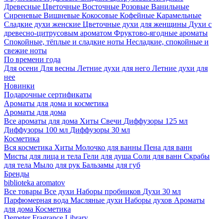
Древесные
Цветочные
Восточные
Розовые
Ванильные
Сиреневые
Вишневые
Кокосовые
Кофейные
Карамельные
Сладкие духи женские
Цветочные духи для женщины
Духи с
древесно-цитрусовым ароматом
Фруктово-ягодные ароматы
Спокойные, тёплые и сладкие ноты
Несладкие, спокойные и
свежие ноты
По времени года
Для осени
Для весны
Летние духи для него
Летние духи для
нее
Новинки
Подарочные сертификаты
Ароматы для дома и косметика
Ароматы для дома
Все ароматы для дома
Хиты
Свечи
Диффузоры 125 мл
Диффузоры 100 мл
Диффузоры 30 мл
Косметика
Вся косметика
Хиты
Молочко для ванны
Пена для ванн
Мисты для лица и тела
Гели для душа
Соли для ванн
Скрабы
для тела
Мыло для рук
Бальзамы для губ
Бренды
biblioteka aromatov
Все товары
Все духи
Наборы пробников
Духи 30 мл
Парфюмерная вода
Масляные духи
Наборы духов
Ароматы
для дома
Косметика
Demeter Fragrance Library