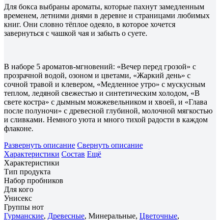
Для бокса выбраны ароматы, которые пахнут замедленным
временем, летними днями в деревне и страницами любимых
книг. Они словно тёплое одеяло, в которое хочется
завернуться с чашкой чая и забыть о суете.
В наборе 5 ароматов-мгновений: «Вечер перед грозой» с
прозрачной водой, озоном и цветами, «Жаркий день» с
сочной травой и клевером, «Медленное утро» с мускусным
теплом, ледяной свежестью и синтетическим холодом, «В
свете костра» с дымным можжевельником и хвоей, и «Глава
после полуночи» с древесной глубиной, молочной мягкостью
и сливками. Немного уюта и много тихой радости в каждом
флаконе.
Развернуть описание
Свернуть описание
Характеристики
Состав
Ещё
Характеристики
Тип продукта
Набор пробников
Для кого
Унисекс
Группы нот
Гурманские
,
Древесные
, Минеральные,
Цветочные
,