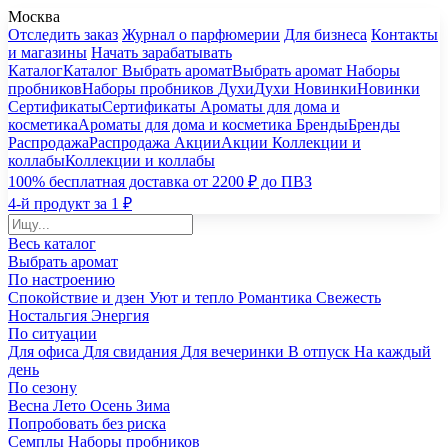
Москва
Отследить заказ
Журнал о парфюмерии
Для бизнеса
Контакты
и магазины
Начать зарабатывать
Каталог
Каталог
Выбрать аромат
Выбрать аромат
Наборы
пробников
Наборы пробников
Духи
Духи
Новинки
Новинки
Сертификаты
Сертификаты
Ароматы для дома и
косметика
Ароматы для дома и косметика
Бренды
Бренды
Распродажа
Распродажа
Акции
Акции
Коллекции и
коллабы
Коллекции и коллабы
100% бесплатная доставка от 2200 ₽ до ПВЗ
4-й продукт за 1 ₽
Весь каталог
Выбрать аромат
По настроению
Спокойствие и дзен
Уют и тепло
Романтика
Свежесть
Ностальгия
Энергия
По ситуации
Для офиса
Для свидания
Для вечеринки
В отпуск
На каждый
день
По сезону
Весна
Лето
Осень
Зима
Попробовать без риска
Семплы
Наборы пробников