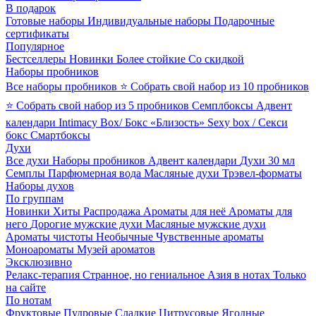
В подарок
Готовые наборы
Индивидуальные наборы
Подарочные
сертификаты
Популярное
Бестселлеры
Новинки
Более стойкие
Со скидкой
Наборы пробников
Все наборы пробников
⭐ Собрать свой набор из 10 пробников
⭐ Собрать свой набор из 5 пробников
Семплбоксы
Адвент
календари
Intimacy Box/ Бокс «Близость»
Sexy box / Секси
бокс
Смартбоксы
Духи
Все духи
Наборы пробников
Адвент календари
Духи 30 мл
Семплы
Парфюмерная вода
Масляные духи
Трэвел-форматы
Наборы духов
По группам
Новинки
Хиты
Распродажа
Ароматы для неё
Ароматы для
него
Дорогие мужские духи
Масляные мужские духи
Ароматы чистоты
Необычные
Чувственные ароматы
Моноароматы
Музей ароматов
Эксклюзивно
Релакс-терапия
Странное, но гениальное
Азия в нотах
Только
на сайте
По нотам
Фруктовые
Пудровые
Сладкие
Цитрусовые
Ягодные