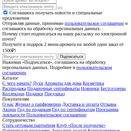
Соглашаюсь получать новости и специальные
предложения
Отправляя данные, принимаю
пользовательское соглашение
и
соглашаюсь на обработку персональных данных.
Почему стоит подписаться на нашу рассылку по электронной
почте?
Получите в подарок 2 мини-аромата на любой один заказ от
1500₽!
Подписаться
Нажимая «Подписаться», соглашаюсь на обработку
персональных данных. Подробнее в
пользовательском
соглашении
Каталог
С чего начать?
Духи
Ароматы для дома
Косметика
Распродажа
Подарочные сертификаты
Новинки
Бестселлеры
Коллекции
Подарки
Предзаказ
Покупателям
О нас
Журнал о парфюмерии
Доставка и оплата
Отзывы
Акции
Гид по подаркам
Гид по сертификатам
Программа
лояльности
Пользовательское соглашение
Сотрудничество
Стать оптовым партнёром
Клуб «После полуночи»
Партнерская программа
Запустить коллаб
Корпоративные