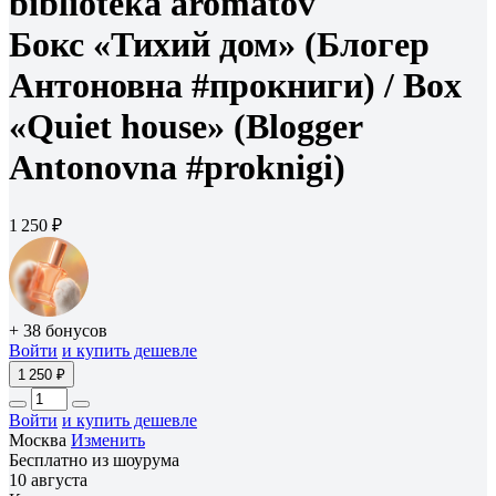
biblioteka aromatov
Бокс «Тихий дом» (Блогер
Антоновна #прокниги) /
Box
«Quiet house» (Blogger
Antonovna #proknigi)
1 250 ₽
+ 38 бонусов
Войти
и купить дешевле
1 250 ₽
Войти
и купить дешевле
Москва
Изменить
Бесплатно из шоурума
10 августа