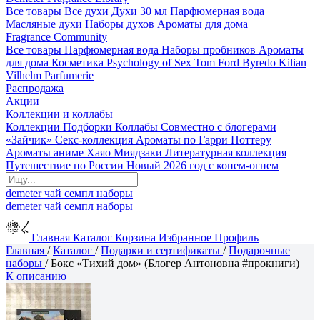
Все товары
Все духи
Духи 30 мл
Парфюмерная вода
Масляные духи
Наборы духов
Ароматы для дома
Fragrance Community
Все товары
Парфюмерная вода
Наборы пробников
Ароматы
для дома
Косметика
Psychology of Sex
Tom Ford
Byredo
Kilian
Vilhelm Parfumerie
Распродажа
Акции
Коллекции и коллабы
Коллекции
Подборки
Коллабы
Совместно с блогерами
«Зайчик»
Секс-коллекция
Ароматы по Гарри Поттеру
Ароматы аниме Хаяо Миядзаки
Литературная коллекция
Путешествие по России
Новый 2026 год с конем-огнем
demeter
чай
семпл
наборы
demeter
чай
семпл
наборы
Главная
Каталог
Корзина
Избранное
Профиль
Главная
/
Каталог
/
Подарки и сертификаты
/
Подарочные
наборы
/
Бокс «Тихий дом» (Блогер Антоновна #прокниги)
К описанию