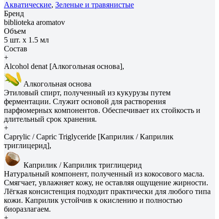
Акватические
,
Зеленые и травянистые
Бренд
biblioteka aromatov
Объем
5 шт. х 1.5 мл
Состав
+
Alcohol denat [Алкогольная основа],
Алкогольная основа
Этиловый спирт, полученный из кукурузы путем
ферментации. Служит основой для растворения
парфюмерных компонентов. Обеспечивает их стойкость и
длительный срок хранения.
+
Caprylic / Capric Triglyceride [Каприлик / Каприлик
триглицерид],
Каприлик / Каприлик триглицерид
Натуральный компонент, полученный из кокосового масла.
Смягчает, увлажняет кожу, не оставляя ощущение жирности.
Лёгкая консистенция подходит практически для любого типа
кожи. Каприлик устойчив к окислению и полностью
биоразлагаем.
+