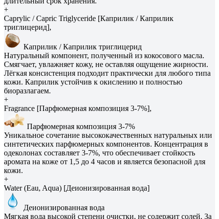
длительный срок хранения.
+
Caprylic / Capric Triglyceride [Каприлик / Каприлик
триглицерид],
Каприлик / Каприлик триглицерид
Натуральный компонент, полученный из кокосового масла.
Смягчает, увлажняет кожу, не оставляя ощущение жирности.
Лёгкая консистенция подходит практически для любого типа
кожи. Каприлик устойчив к окислению и полностью
биоразлагаем.
+
Fragrance [Парфюмерная композиция 3-7%],
Парфюмерная композиция 3-7%
Уникальное сочетание высококачественных натуральных или
синтетических парфюмерных компонентов. Концентрация в
одеколонах составляет 3-7%, что обеспечивает стойкость
аромата на коже от 1,5 до 4 часов и является безопасной для
кожи.
+
Water (Eau, Aqua) [Деионизированная вода]
Деионизированная вода
Мягкая вода высокой степени очистки, не содержит солей. За