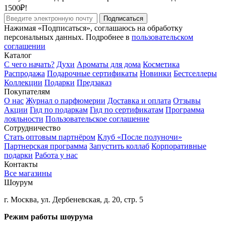
1500₽!
Подписаться
Нажимая «Подписаться», соглашаюсь на обработку
персональных данных. Подробнее в
пользовательском
соглашении
Каталог
С чего начать?
Духи
Ароматы для дома
Косметика
Распродажа
Подарочные сертификаты
Новинки
Бестселлеры
Коллекции
Подарки
Предзаказ
Покупателям
О нас
Журнал о парфюмерии
Доставка и оплата
Отзывы
Акции
Гид по подаркам
Гид по сертификатам
Программа
лояльности
Пользовательское соглашение
Сотрудничество
Стать оптовым партнёром
Клуб «После полуночи»
Партнерская программа
Запустить коллаб
Корпоративные
подарки
Работа у нас
Контакты
Все магазины
Шоурум
г. Москва, ул. Дербеневская, д. 20, стр. 5
Режим работы шоурума