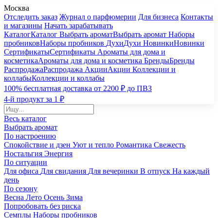
Москва
Отследить заказ
Журнал о парфюмерии
Для бизнеса
Контакты
и магазины
Начать зарабатывать
Каталог
Каталог
Выбрать аромат
Выбрать аромат
Наборы
пробников
Наборы пробников
Духи
Духи
Новинки
Новинки
Сертификаты
Сертификаты
Ароматы для дома и
косметика
Ароматы для дома и косметика
Бренды
Бренды
Распродажа
Распродажа
Акции
Акции
Коллекции и
коллабы
Коллекции и коллабы
100% бесплатная доставка от 2200 ₽ до ПВЗ
4-й продукт за 1 ₽
Весь каталог
Выбрать аромат
По настроению
Спокойствие и дзен
Уют и тепло
Романтика
Свежесть
Ностальгия
Энергия
По ситуации
Для офиса
Для свидания
Для вечеринки
В отпуск
На каждый
день
По сезону
Весна
Лето
Осень
Зима
Попробовать без риска
Семплы
Наборы пробников