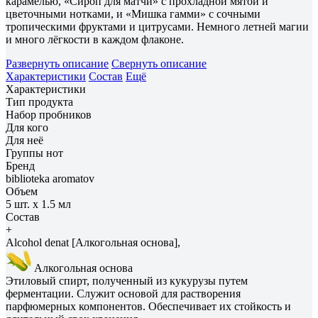
карамелью, «Сироп для матчи» с прохладной мятой и
цветочными нотками, и «Мишка гамми» с сочными
тропическими фруктами и цитрусами. Немного летней магии
и много лёгкости в каждом флаконе.
Развернуть описание
Свернуть описание
Характеристики
Состав
Ещё
Характеристики
Тип продукта
Набор пробников
Для кого
Для неё
Группы нот
Бренд
biblioteka aromatov
Объем
5 шт. х 1.5 мл
Состав
+
Alcohol denat [Алкогольная основа],
Алкогольная основа
Этиловый спирт, полученный из кукурузы путем
ферментации. Служит основой для растворения
парфюмерных компонентов. Обеспечивает их стойкость и