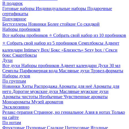
В подарок
Готовые наборы
Индивидуальные наборы
Подарочные
сертификаты
Популярное
Бестселлеры
Новинки
Более стойкие
Со скидкой
Наборы пробников
Все наборы пробников
⭐ Собрать свой набор из 10 пробников
⭐ Собрать свой набор из 5 пробников
Семплбоксы
Адвент
календари
Intimacy Box/ Бокс «Близость»
Sexy box / Секси
бокс
Смартбоксы
Духи
Все духи
Наборы пробников
Адвент календари
Духи 30 мл
Семплы
Парфюмерная вода
Масляные духи
Трэвел-форматы
Наборы духов
По группам
Новинки
Хиты
Распродажа
Ароматы для неё
Ароматы для
него
Дорогие мужские духи
Масляные мужские духи
Ароматы чистоты
Необычные
Чувственные ароматы
Моноароматы
Музей ароматов
Эксклюзивно
Релакс-терапия
Странное, но гениальное
Азия в нотах
Только
на сайте
По нотам
Фруктовые
Пудровые
Сладкие
Цитрусовые
Ягодные