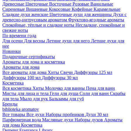
Древесные
Цветочные
Восточные
Розовые
Ванильные
Сиреневые
Вишневые
Кокосовые
Кофейные
Карамельные
Сладкие духи женские
Цветочные духи для женщины
Духи с
древесно-цитрусовым ароматом
Фруктово-ягодные ароматы
Спокойные, тёплые и сладкие ноты
Несладкие, спокойные и
свежие ноты
По времени года
Для осени
Для весны
Летние духи для него
Летние духи для
нее
Новинки
Подарочные сертификаты
Ароматы для дома и косметика
Ароматы для дома
Все ароматы для дома
Хиты
Свечи
Диффузоры 125 мл
Диффузоры 100 мл
Диффузоры 30 мл
Косметика
Вся косметика
Хиты
Молочко для ванны
Пена для ванн
Мисты для лица и тела
Гели для душа
Соли для ванн
Скрабы
для тела
Мыло для рук
Бальзамы для губ
Бренды
biblioteka aromatov
Все товары
Все духи
Наборы пробников
Духи 30 мл
Парфюмерная вода
Масляные духи
Наборы духов
Ароматы
для дома
Косметика
Demeter Fragrance Library