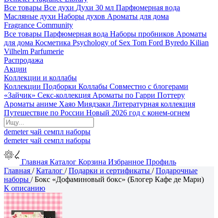
Все товары
Все духи
Духи 30 мл
Парфюмерная вода
Масляные духи
Наборы духов
Ароматы для дома
Fragrance Community
Все товары
Парфюмерная вода
Наборы пробников
Ароматы
для дома
Косметика
Psychology of Sex
Tom Ford
Byredo
Kilian
Vilhelm Parfumerie
Распродажа
Акции
Коллекции и коллабы
Коллекции
Подборки
Коллабы
Совместно с блогерами
«Зайчик»
Секс-коллекция
Ароматы по Гарри Поттеру
Ароматы аниме Хаяо Миядзаки
Литературная коллекция
Путешествие по России
Новый 2026 год с конем-огнем
demeter
чай
семпл
наборы
demeter
чай
семпл
наборы
Главная
Каталог
Корзина
Избранное
Профиль
Главная
/
Каталог
/
Подарки и сертификаты
/
Подарочные
наборы
/
Бокс «Дофаминовый бокс» (Блогер Кафе де Мари)
К описанию