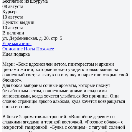
Бесплатно из шоурума
08 августа
Курьер
10 августа
Пункты выдачи
10 августа
В наличии
ул. Дербеневская, д. 20, стр. 5
Еще магазины
Описание
Ноты
Похожее
Идея подарка
Мари: «Бокс вдохновлен летом, пинтерестом и яркими
цветами жизни, которые можно увидеть только выйдя на
солнечный свет, заглянув на опушку в парке или открыв свой
блокнот».
Для бокса выбраны сочные ароматы, которые пахнут
беззаботным летом, солнечными днями и сладкими
мгновениями, когда хочется улыбаться без причины. Они
словно страницы яркого альбома, куда хочется возвращаться
снова и снова.
В боксе 5 ароматов-настроений: «Вишнёвое дерево» со
сладкими ягодами и терпкой косточкой, «Розовое облако» с
искристой газировкой, «Булка с солнцем» с тягучей солёной