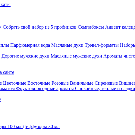
икаты
⭐ Собрать свой набор из 5 пробников
Семплбоксы
Адвент кален
мплы
Парфюмерная вода
Масляные духи
Трэвел-форматы
Наборы
о
Дорогие мужские духи
Масляные мужские духи
Ароматы чист
а сайте
е
Цветочные
Восточные
Розовые
Ванильные
Сиреневые
Вишне
роматом
Фруктово-ягодные ароматы
Спокойные, тёплые и сладк
е
ры 100 мл
Диффузоры 30 мл