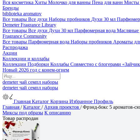
Вся косметика
Хиты
Молочко для ванны
Пена для ванн
Мисты 
Бренды
biblioteka aromatov
Все товары
Все духи
Наборы пробников
Духи 30 мл
Парфюмер
Demeter Fragrance Library
Все товары
Все духи
Духи 30 мл
Парфюмерная вода
Масляные
Fragrance Community
Все товары
Парфюмерная вода
Наборы пробников
Ароматы дл
Распродажа
Акции
Коллекции и коллабы
Коллекции
Подборки
Коллабы
Совместно с блогерами
«Зайчик
Новый 2026 год с конем-огнем
demeter
чай
семпл
наборы
demeter
чай
семпл
наборы
Главная
Каталог
Корзина
Избранное
Профиль
Главная
/
Каталог
/
Архив проектов
/
Фрэнд-бокс 5 ароматов-с
Миксы под образы
К описанию
Товар распродан