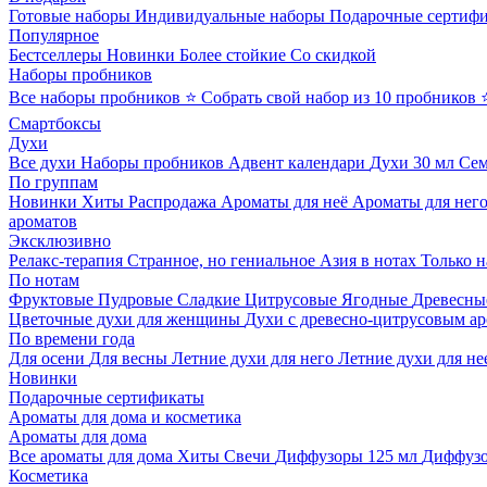
Готовые наборы
Индивидуальные наборы
Подарочные сертиф
Популярное
Бестселлеры
Новинки
Более стойкие
Со скидкой
Наборы пробников
Все наборы пробников
⭐ Собрать свой набор из 10 пробников
Смартбоксы
Духи
Все духи
Наборы пробников
Адвент календари
Духи 30 мл
Се
По группам
Новинки
Хиты
Распродажа
Ароматы для неё
Ароматы для нег
ароматов
Эксклюзивно
Релакс-терапия
Странное, но гениальное
Азия в нотах
Только н
По нотам
Фруктовые
Пудровые
Сладкие
Цитрусовые
Ягодные
Древесны
Цветочные духи для женщины
Духи с древесно-цитрусовым а
По времени года
Для осени
Для весны
Летние духи для него
Летние духи для не
Новинки
Подарочные сертификаты
Ароматы для дома и косметика
Ароматы для дома
Все ароматы для дома
Хиты
Свечи
Диффузоры 125 мл
Диффузо
Косметика