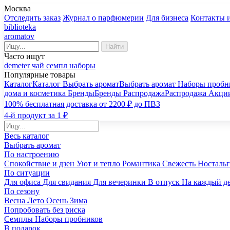
Москва
Отследить заказ
Журнал о парфюмерии
Для бизнеса
Контакты 
biblioteka
aromatov
Найти
Часто ищут
demeter
чай
семпл
наборы
Популярные товары
Каталог
Каталог
Выбрать аромат
Выбрать аромат
Наборы пробн
дома и косметика
Бренды
Бренды
Распродажа
Распродажа
Акци
100% бесплатная доставка от 2200 ₽ до ПВЗ
4-й продукт за 1 ₽
Весь каталог
Выбрать аромат
По настроению
Спокойствие и дзен
Уют и тепло
Романтика
Свежесть
Носталь
По ситуации
Для офиса
Для свидания
Для вечеринки
В отпуск
На каждый д
По сезону
Весна
Лето
Осень
Зима
Попробовать без риска
Семплы
Наборы пробников
В подарок