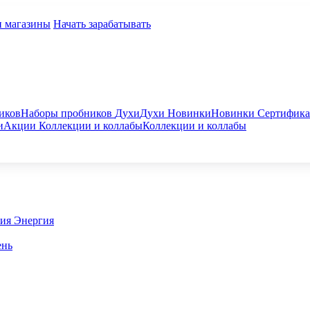
и магазины
Начать зарабатывать
иков
Наборы пробников
Духи
Духи
Новинки
Новинки
Сертифик
и
Акции
Коллекции и коллабы
Коллекции и коллабы
гия
Энергия
ень