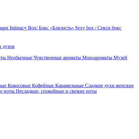
дари
Intimacy Box/ Бокс «Близость»
Sexy box / Секси бокс
 духов
оты
Необычные
Чувственные ароматы
Моноароматы
Музей
вые
Кокосовые
Кофейные
Карамельные
Сладкие духи женские
ие ноты
Несладкие, спокойные и свежие ноты