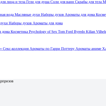
для лица и тела
Гели для душа
Соли для ванн
Скрабы для тела
М
ная вода
Масляные духи
Наборы духов
Ароматы для дома
Косме
 духи
Наборы духов
Ароматы для дома
я дома
Косметика
Psychology of Sex
Tom Ford
Byredo
Kilian
Vilhel
»
Секс-коллекция
Ароматы по Гарри Поттеру
Ароматы аниме Х
юрпризов