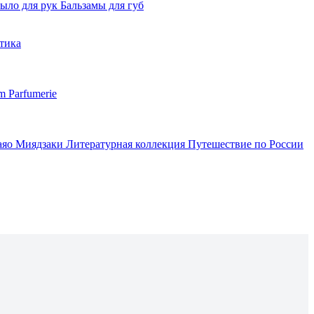
ыло для рук
Бальзамы для губ
тика
m Parfumerie
аяо Миядзаки
Литературная коллекция
Путешествие по России