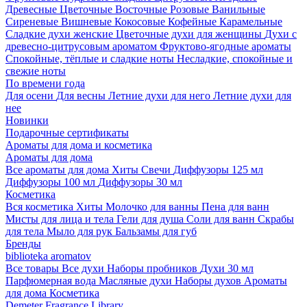
Древесные
Цветочные
Восточные
Розовые
Ванильные
Сиреневые
Вишневые
Кокосовые
Кофейные
Карамельные
Сладкие духи женские
Цветочные духи для женщины
Духи с
древесно-цитрусовым ароматом
Фруктово-ягодные ароматы
Спокойные, тёплые и сладкие ноты
Несладкие, спокойные и
свежие ноты
По времени года
Для осени
Для весны
Летние духи для него
Летние духи для
нее
Новинки
Подарочные сертификаты
Ароматы для дома и косметика
Ароматы для дома
Все ароматы для дома
Хиты
Свечи
Диффузоры 125 мл
Диффузоры 100 мл
Диффузоры 30 мл
Косметика
Вся косметика
Хиты
Молочко для ванны
Пена для ванн
Мисты для лица и тела
Гели для душа
Соли для ванн
Скрабы
для тела
Мыло для рук
Бальзамы для губ
Бренды
biblioteka aromatov
Все товары
Все духи
Наборы пробников
Духи 30 мл
Парфюмерная вода
Масляные духи
Наборы духов
Ароматы
для дома
Косметика
Demeter Fragrance Library