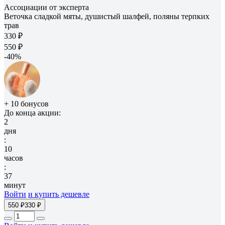
Ассоциации от эксперта
Веточка сладкой мяты, душистый шалфей, поляны терпких
трав
330 ₽
550 ₽
-40%
+ 10 бонусов
До конца акции:
2
дня
:
10
часов
:
37
минут
Войти
и купить дешевле
550 ₽
330 ₽