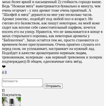
запах более яркий и насыщенный 2) стойкость гораздо выше.
Ведь "Нежная мята" выветривается буквально в минуту, чем
очень огорчает - у них аромат тоже очень приятный. А
"Шалфей и мята" держатся на мне уже несколько часов.
Аромат унисекс, подойдёт под любой пол и возраст. Не
считаю его баловством, как пишут некоторые, на моей коже
сидит как вполне себе самостоятельный парфюм, хочется
носить его на улицу. Нравится, что не замыливается в конце в
запах стирального порошка, как некоторые ароматы у
"Библиотеки". Запах остаётся тем же, просто становится со
временем более приглушенным. Очень приятно слушать его
перед сном, он успокаивает, настраивает на нужный лад.
Подойдет в качестве ароматерапии нервным людям,
тревожникам, холерикам - как нервный тревожник и холерик
подтверждаю)) В общем, однозначные пять звёзд.
❤️
4
0
Отправить
П
Покупатель