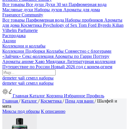
Все товары
Все духи
Духи 30 мл
Парфюмерная вода
Масляные духи
Наборы духов
Ароматы для дома
Fragrance Community
Все товары
Парфюмерная вода
Наборы пробников
Ароматы
для дома
Косметика
Psychology of Sex
Tom Ford
Byredo
Kilian
Vilhelm Parfumerie
Распродажа
Акции
Коллекции и коллабы
Коллекции
Подборки
Коллабы
Совместно с блогерами
«Зайчик»
Секс-коллекция
Ароматы по Гарри Поттеру
Ароматы аниме Хаяо Миядзаки
Литературная коллекция
Путешествие по России
Новый 2026 год с конем-огнем
demeter
чай
семпл
наборы
demeter
чай
семпл
наборы
Главная
Каталог
Корзина
Избранное
Профиль
Главная
/
Каталог
/
Косметика
/
Пена для ванн
/
Шалфей и
мята
Миксы под образы
К описанию