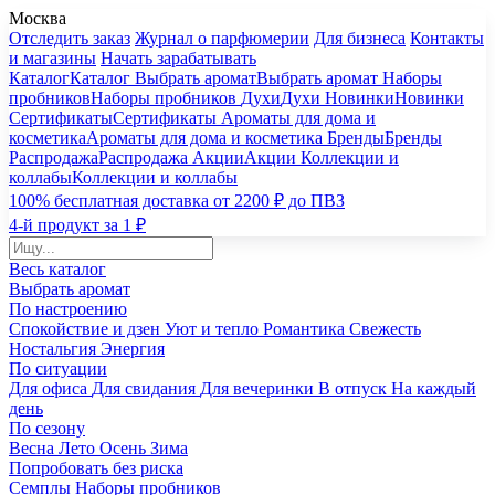
Москва
Отследить заказ
Журнал о парфюмерии
Для бизнеса
Контакты
и магазины
Начать зарабатывать
Каталог
Каталог
Выбрать аромат
Выбрать аромат
Наборы
пробников
Наборы пробников
Духи
Духи
Новинки
Новинки
Сертификаты
Сертификаты
Ароматы для дома и
косметика
Ароматы для дома и косметика
Бренды
Бренды
Распродажа
Распродажа
Акции
Акции
Коллекции и
коллабы
Коллекции и коллабы
100% бесплатная доставка от 2200 ₽ до ПВЗ
4-й продукт за 1 ₽
Весь каталог
Выбрать аромат
По настроению
Спокойствие и дзен
Уют и тепло
Романтика
Свежесть
Ностальгия
Энергия
По ситуации
Для офиса
Для свидания
Для вечеринки
В отпуск
На каждый
день
По сезону
Весна
Лето
Осень
Зима
Попробовать без риска
Семплы
Наборы пробников