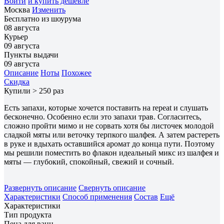
Войти
и купить дешевле
Москва
Изменить
Бесплатно из шоурума
08 августа
Курьер
09 августа
Пункты выдачи
09 августа
Описание
Ноты
Похожее
Скидка
Купили > 250 раз
Есть запахи, которые хочется поставить на repeat и слушать
бесконечно. Особенно если это запахи трав. Согласитесь,
сложно пройти мимо и не сорвать хотя бы листочек молодой
сладкой мяты или веточку терпкого шалфея. А затем растереть
в руке и вдыхать оставшийся аромат до конца пути. Поэтому
мы решили поместить во флакон идеальный микс из шалфея и
мяты — глубокий, спокойный, свежий и сочный.
Развернуть описание
Свернуть описание
Характеристики
Способ применения
Состав
Ещё
Характеристики
Тип продукта
Пена для ванн