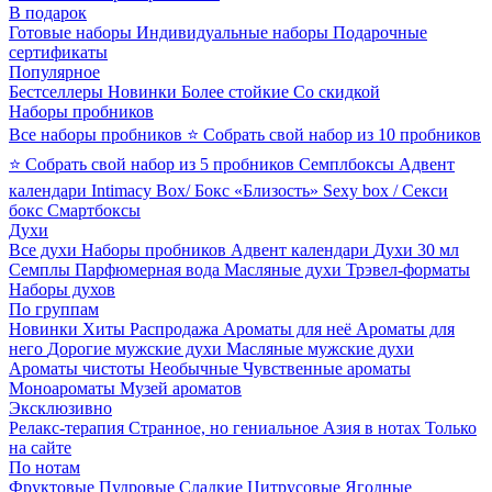
В подарок
Готовые наборы
Индивидуальные наборы
Подарочные
сертификаты
Популярное
Бестселлеры
Новинки
Более стойкие
Со скидкой
Наборы пробников
Все наборы пробников
⭐ Собрать свой набор из 10 пробников
⭐ Собрать свой набор из 5 пробников
Семплбоксы
Адвент
календари
Intimacy Box/ Бокс «Близость»
Sexy box / Секси
бокс
Смартбоксы
Духи
Все духи
Наборы пробников
Адвент календари
Духи 30 мл
Семплы
Парфюмерная вода
Масляные духи
Трэвел-форматы
Наборы духов
По группам
Новинки
Хиты
Распродажа
Ароматы для неё
Ароматы для
него
Дорогие мужские духи
Масляные мужские духи
Ароматы чистоты
Необычные
Чувственные ароматы
Моноароматы
Музей ароматов
Эксклюзивно
Релакс-терапия
Странное, но гениальное
Азия в нотах
Только
на сайте
По нотам
Фруктовые
Пудровые
Сладкие
Цитрусовые
Ягодные